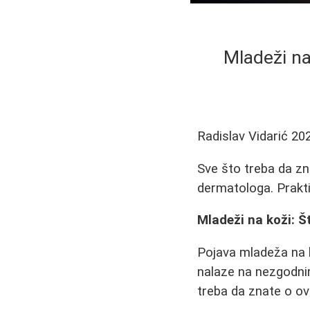
Mladeži na
Radislav Vidarić
20
Sve što treba da zn
dermatologa. Prakti
Mladeži na koži: Š
Pojava mladeža na k
nalaze na nezgodni
treba da znate o 