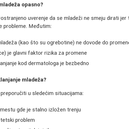
e mladeža opasno?
rostranjeno uverenje da se mladeži ne smeju dirati jer
ne probleme. Međutim:
mladeža (kao što su ogrebotine) ne dovode do promene
e) je glavni faktor rizika za promene
lanjanje kod dermatologa je bezbedno
klanjanje mladeža?
preporučiti u sledećim situacijama:
mestu gde je stalno izložen trenju
stetski problem