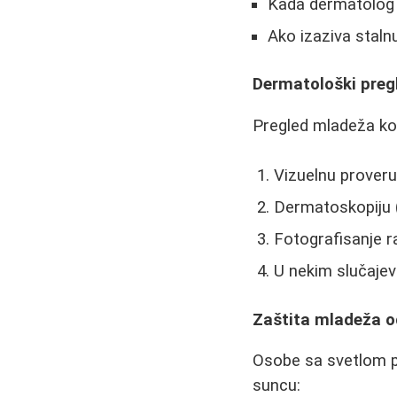
Kada dermatolog u
Ako izaziva staln
Dermatološki pregl
Pregled mladeža ko
Vizuelnu prover
Dermatoskopiju 
Fotografisanje 
U nekim slučajevim
Zaštita mladeža 
Osobe sa svetlom pu
suncu: