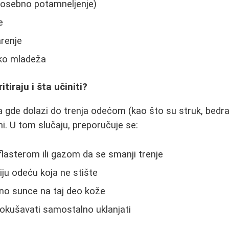
posebno potamneljenje)
e
arenje
oko mladeža
itiraju i šta učiniti?
gde dolazi do trenja odećom (kao što su struk, bedra 
ni. U tom slučaju, preporučuje se:
 flasterom ili gazom da se smanji trenje
iju odeću koja ne stište
tno sunce na taj deo kože
pokušavati samostalno uklanjati