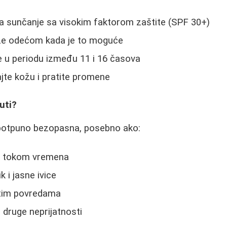
za sunčanje sa visokim faktorom zaštite (SPF 30+)
že odećom kada je to moguće
e u periodu između 11 i 16 časova
jte kožu i pratite promene
uti?
potpuno bezopasna, posebno ako:
d tokom vremena
k i jasne ivice
stim povredama
li druge neprijatnosti