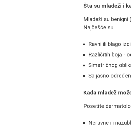
Šta su mladeži i k
Mladeži su benigni (
Najčešće su:
Ravni ili blago iz
Različitih boja -
Simetričnog oblika
Sa jasno određen
Kada mladež može 
Posetite dermatolog
Neravne ili nazubl