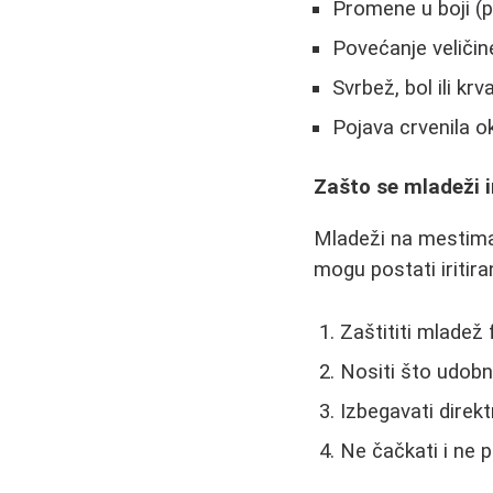
Promene u boji (
Povećanje veličin
Svrbež, bol ili krv
Pojava crvenila 
Zašto se mladeži ir
Mladeži na mestima 
mogu postati iritira
Zaštititi mladež
Nositi što udobn
Izbegavati direk
Ne čačkati i ne 