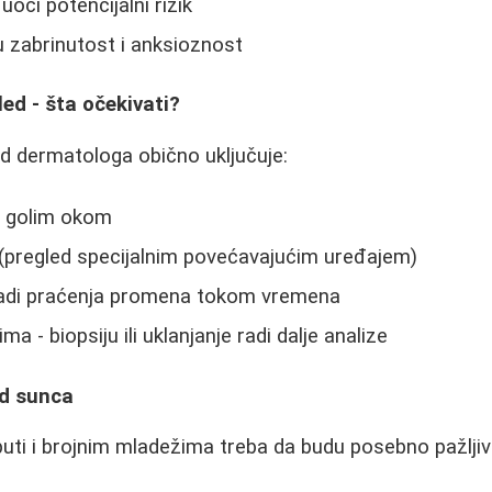
oči potencijalni rizik
u zabrinutost i anksioznost
ed - šta očekivati?
d dermatologa obično uključuje:
u golim okom
(pregled specijalnim povećavajućim uređajem)
radi praćenja promena tokom vremena
a - biopsiju ili uklanjanje radi dalje analize
od sunca
ti i brojnim mladežima treba da budu posebno pažljive