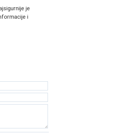
jsigurnije je
nformacije i