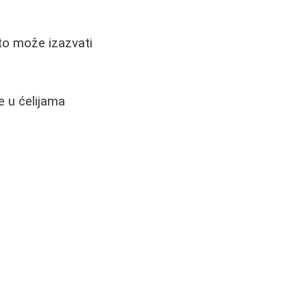
 to može izazvati
 u ćelijama