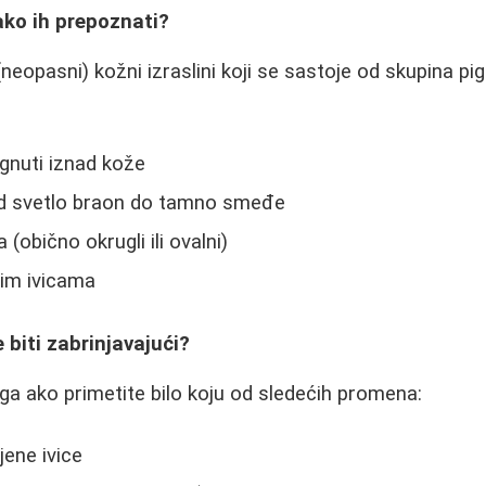
ako ih prepoznati?
neopasni) kožni izraslini koji se sastoje od skupina pig
dignuti iznad kože
 od svetlo braon do tamno smeđe
 (obično okrugli ili ovalni)
im ivicama
biti zabrinjavajući?
a ako primetite bilo koju od sledećih promena:
jene ivice