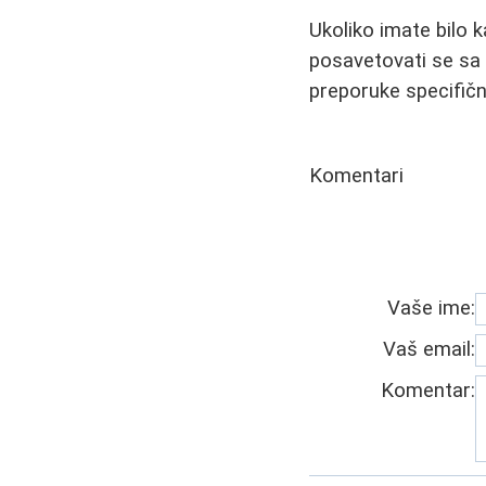
Ukoliko imate bilo k
posavetovati se sa 
preporuke specifičn
Komentari
Vaše ime:
Vaš email:
Komentar: