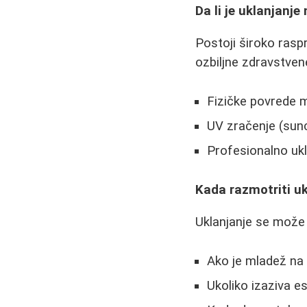
Da li je uklanjanj
Postoji široko rasp
ozbiljne zdravstve
Fizičke povrede 
UV zračenje (sunc
Profesionalno uk
Kada razmotriti u
Uklanjanje se može 
Ako je mladež na 
Ukoliko izaziva e