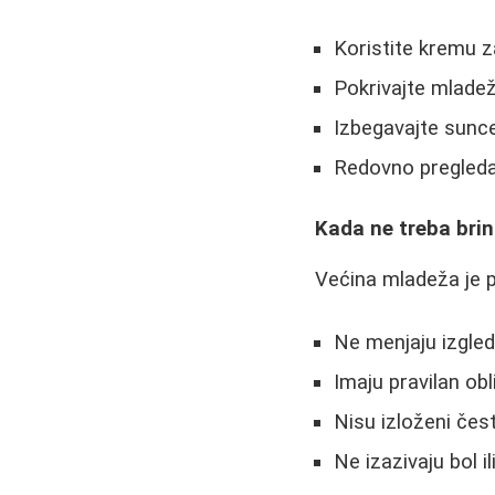
Koristite kremu 
Pokrivajte mlade
Izbegavajte sunc
Redovno pregleda
Kada ne treba brin
Većina mladeža je 
Ne menjaju izgle
Imaju pravilan obli
Nisu izloženi če
Ne izazivaju bol i