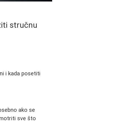
iti stručnu
i i kada posetiti
posebno ako se
otriti sve što