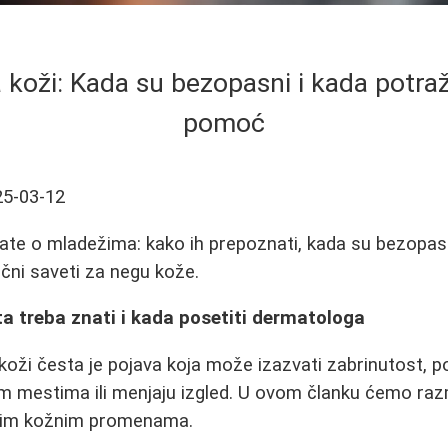
 koži: Kada su bezopasni i kada potraž
pomoć
25-03-12
ate o mladežima: kako ih prepoznati, kada su bezopasn
čni saveti za negu kože.
ta treba znati i kada posetiti dermatologa
oži česta je pojava koja može izazvati zabrinutost, 
m mestima ili menjaju izgled. U ovom članku ćemo razm
ovim kožnim promenama.