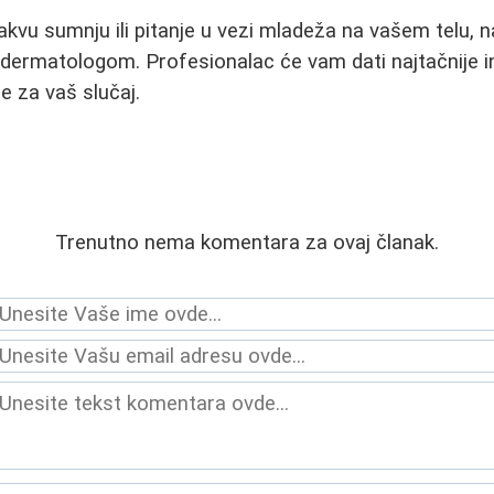
akvu sumnju ili pitanje u vezi mladeža na vašem telu, na
dermatologom. Profesionalac će vam dati najtačnije i
e za vaš slučaj.
Trenutno nema komentara za ovaj članak.