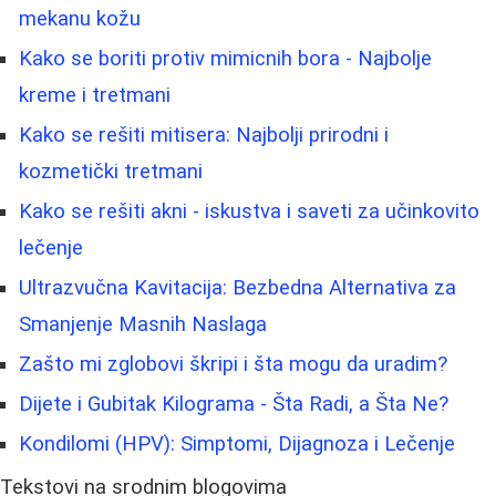
mekanu kožu
Kako se boriti protiv mimicnih bora - Najbolje
kreme i tretmani
Kako se rešiti mitisera: Najbolji prirodni i
kozmetički tretmani
Kako se rešiti akni - iskustva i saveti za učinkovito
lečenje
Ultrazvučna Kavitacija: Bezbedna Alternativa za
Smanjenje Masnih Naslaga
Zašto mi zglobovi škripi i šta mogu da uradim?
Dijete i Gubitak Kilograma - Šta Radi, a Šta Ne?
Kondilomi (HPV): Simptomi, Dijagnoza i Lečenje
Tekstovi na srodnim blogovima