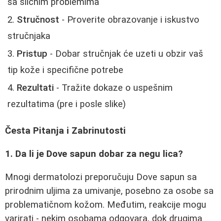
sa sličnim problemima
Stručnost
- Proverite obrazovanje i iskustvo
stručnjaka
Pristup
- Dobar stručnjak će uzeti u obzir vaš
tip kože i specifične potrebe
Rezultati
- Tražite dokaze o uspešnim
rezultatima (pre i posle slike)
Česta Pitanja i Zabrinutosti
1. Da li je Dove sapun dobar za negu lica?
Mnogi dermatolozi preporučuju Dove sapun sa
prirodnim uljima za umivanje, posebno za osobe sa
problematičnom kožom. Međutim, reakcije mogu
varirati - nekim osobama odgovara, dok drugima