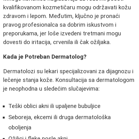
kvalifikovanom kozmetičaru mogu održavati kožu
zdravom i lepom. Međutim, ključno je pronaći
pravog profesionalca sa dobrim iskustvom i
preporukama, jer loše izvedeni tretmani mogu
dovesti do iritacija, crvenila ili čak ožiljaka.
Kada je Potreban Dermatolog?
Dermatolozi su lekari specijalizovani za dijagnozu i
lečenje stanja kože. Konsultacija sa dermatologom
je neophodna u sledećim slučajevima:
Teški oblici akni ili upaljene bubuljice
Seboreja, ekcemi ili druga dermatološka
oboljenja
Ožiljci i fleke posle akni