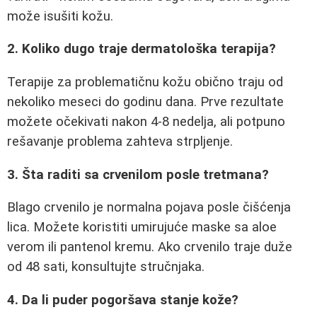
može isušiti kožu.
2. Koliko dugo traje dermatološka terapija?
Terapije za problematičnu kožu obično traju od
nekoliko meseci do godinu dana. Prve rezultate
možete očekivati nakon 4-8 nedelja, ali potpuno
rešavanje problema zahteva strpljenje.
3. Šta raditi sa crvenilom posle tretmana?
Blago crvenilo je normalna pojava posle čišćenja
lica. Možete koristiti umirujuće maske sa aloe
verom ili pantenol kremu. Ako crvenilo traje duže
od 48 sati, konsultujte stručnjaka.
4. Da li puder pogoršava stanje kože?