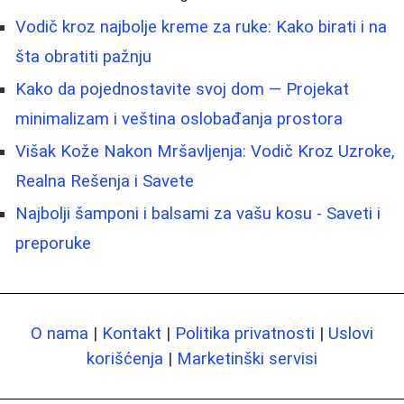
Vodič kroz najbolje kreme za ruke: Kako birati i na
šta obratiti pažnju
Kako da pojednostavite svoj dom — Projekat
minimalizam i veština oslobađanja prostora
Višak Kože Nakon Mršavljenja: Vodič Kroz Uzroke,
Realna Rešenja i Savete
Najbolji šamponi i balsami za vašu kosu - Saveti i
preporuke
O nama
|
Kontakt
|
Politika privatnosti
|
Uslovi
korišćenja
|
Marketinški servisi