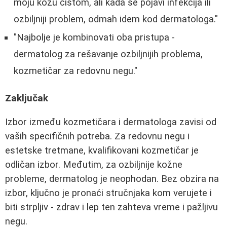
moju kožu čistom, ali kada se pojavi infekcija ili
ozbiljniji problem, odmah idem kod dermatologa."
"Najbolje je kombinovati oba pristupa -
dermatolog za rešavanje ozbiljnijih problema,
kozmetičar za redovnu negu."
Zaključak
Izbor između kozmetičara i dermatologa zavisi od
vaših specifičnih potreba. Za redovnu negu i
estetske tretmane, kvalifikovani kozmetičar je
odličan izbor. Međutim, za ozbiljnije kožne
probleme, dermatolog je neophodan. Bez obzira na
izbor, ključno je pronaći stručnjaka kom verujete i
biti strpljiv - zdrav i lep ten zahteva vreme i pažljivu
negu.