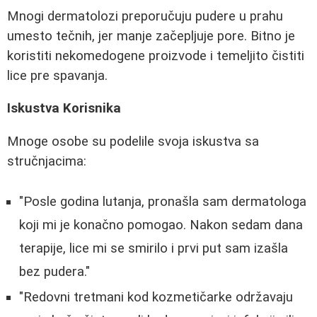
Mnogi dermatolozi preporučuju pudere u prahu
umesto tečnih, jer manje začepljuje pore. Bitno je
koristiti nekomedogene proizvode i temeljito čistiti
lice pre spavanja.
Iskustva Korisnika
Mnoge osobe su podelile svoja iskustva sa
stručnjacima:
"Posle godina lutanja, pronašla sam dermatologa
koji mi je konačno pomogao. Nakon sedam dana
terapije, lice mi se smirilo i prvi put sam izašla
bez pudera."
"Redovni tretmani kod kozmetičarke održavaju