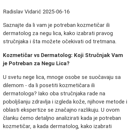
Radislav Vidarić
2025-06-16
Saznajte da li vam je potreban kozmetičar ili
dermatolog za negu lica, kako izabrati pravog
stručnjaka i šta možete očekivati od tretmana.
Kozmetičar vs Dermatolog: Koji Stručnjak Vam
je Potreban za Negu Lica?
U svetu nege lica, mnoge osobe se suočavaju sa
dilemom - da li posetiti kozmetičara ili
dermatologa? Iako oba stručnjaka rade na
poboljšanju zdravlja i izgleda kože, njihove metode i
oblasti ekspertize se značajno razlikuju. U ovom
članku ćemo detaljno analizirati kada je potreban
kozmetičar, a kada dermatolog, kako izabrati