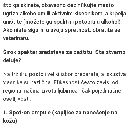
što ga skinete,
obavezno dezinfikujte mesto
ugriza
alkoholom ili aktivnim kiseonikom, a krpelja
uništite (možete ga spaliti ili potopiti u alkohol).
Ako niste sigurni u svoju spretnost,
obratite se
veterinaru
.
Širok spektar sredstava za zaštitu: Šta stvarno
deluje?
Na tržištu postoji veliki izbor preparata, a iskustva
vlasnika su različita. Efikasnost često zavisi od
regiona, načina života ljubimca i čak pojedinačne
osetljivosti.
1. Spot-on ampule (kapljice za nanošenje na
kožu)