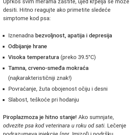
Uprkos svim merama zaštite, ujed krpelja se može
desiti. Hitno reagujte ako primetite sledeće
simptome kod psa:
Iznenadna
bezvoljnost, apatija i depresija
Odbijanje hrane
Visoka temperatura
(preko 39.5°C)
Tamna, crveno-smeđa mokraća
(najkarakterističniji znak!)
Povraćanje, žuta obojenost očiju i desni
Slabost, teškoće pri hodanju
Piroplazmoza je hitno stanje!
Ako sumnjate,
odvezite psa kod veterinara u roku od sati
. Lečenje
podrazumeva injekcije (npr. Imizol) i podršku