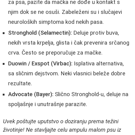
za psa, pazite da mačka ne dođe u kontakt s
njim dok se ne osuši. Zabeleženi su i slučajevi
neuroloških simptoma kod nekih pasa.
Stronghold (Selamectin):
Deluje protiv buva,
nekih vrsta krpelja, glista i čak prevenira srčanog
crva. Često se preporučuje za mačke.
Duowin / Exspot (Virbac):
Isplativa alternativa,
sa sličnim dejstvom. Neki vlasnici beleže dobre
rezultate.
Advocate (Bayer):
Slično Stronghold-u, deluje na
spoljašnje i unutrašnje parazite.
Uvek poštujte uputstvo o doziranju prema težini
životinje! Ne stavljajte celu ampulu malom psu iz