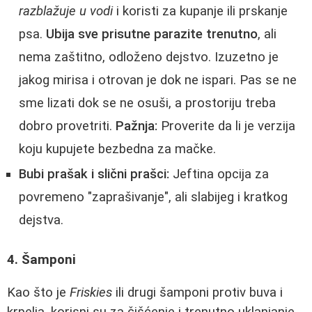
razblažuje u vodi
i koristi za kupanje ili prskanje
psa.
Ubija sve prisutne parazite trenutno
, ali
nema zaštitno, odloženo dejstvo. Izuzetno je
jakog mirisa i otrovan je dok ne ispari. Pas se ne
sme lizati dok se ne osuši, a prostoriju treba
dobro provetriti.
Pažnja:
Proverite da li je verzija
koju kupujete bezbedna za mačke.
Bubi prašak i slični prašci:
Jeftina opcija za
povremeno "zaprašivanje", ali slabijeg i kratkog
dejstva.
4. Šamponi
Kao što je
Friskies
ili drugi šamponi protiv buva i