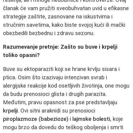
članak će vam pružiti sveobuhvatan uvid u efikasne
strategije zaštite, zasnovane na iskustvima i
stručnim savetima, kako biste svojoj kući ili mački
obezbedili bezbednu i zdravu sezonu.
Razumevanje pretnje: Zašto su buve i krpelji
toliko opasni?
Buve su ektoparaziti koji se hrane krvlju sisara i
ptica. Osim što izazivaju intenzivan svrab i
alergijske reakcije kod osetljivih životinja, one mogu
da budu prenosioci glista i drugih parazita.
Međutim, pravu opasnost za pse predstavljaju
krpelji
. Ovi sitni araknidi su prenosioci
piroplazmoze (babezioze)
i
lajmske bolesti
, koje
mogu brzo da dovedu do teškog oboljenja i smrti