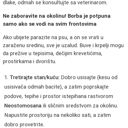
dlake, odmah se konsultujte sa veterinarom.
Ne zaboravite na okolinu! Borba je potpuna
samo ako se vodi na svim frontovima
Ako ubijete parazite na psu, a on se vrati u
zaraženu sredinu, sve je uzalud. Buve i krpelji mogu
da prežive u tepisima, dečijim krevetićima,
prostirkama i dvorištu.
Tretirajte stan/kuću:
Dobro usisajte (kesu od
usisivača odmah bacite), a zatim poprskajte
podove, tepihe i prostor istepihana rastvorom
Neostomosana
ili sličnim sredstvom za okolinu.
Napustite prostoriju na nekoliko sati, a zatim
dobro provetrite.