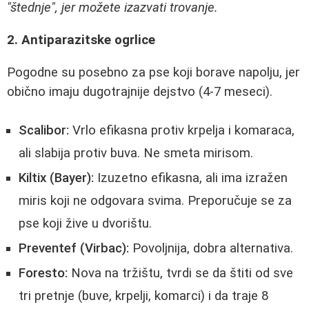
"štednje", jer možete izazvati trovanje.
2. Antiparazitske ogrlice
Pogodne su posebno za pse koji borave napolju, jer
obično imaju dugotrajnije dejstvo (4-7 meseci).
Scalibor:
Vrlo efikasna protiv krpelja i komaraca,
ali slabija protiv buva. Ne smeta mirisom.
Kiltix (Bayer):
Izuzetno efikasna, ali ima izražen
miris koji ne odgovara svima. Preporučuje se za
pse koji žive u dvorištu.
Preventef (Virbac):
Povoljnija, dobra alternativa.
Forestо:
Nova na tržištu, tvrdi se da štiti od sve
tri pretnje (buve, krpelji, komarci) i da traje 8