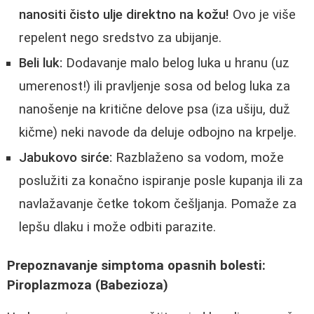
nanositi čisto ulje direktno na kožu!
Ovo je više
repelent nego sredstvo za ubijanje.
Beli luk:
Dodavanje malo belog luka u hranu (uz
umerenost!) ili pravljenje sosa od belog luka za
nanošenje na kritične delove psa (iza ušiju, duž
kičme) neki navode da deluje odbojno na krpelje.
Jabukovo sirće:
Razblaženo sa vodom, može
poslužiti za konačno ispiranje posle kupanja ili za
navlažavanje četke tokom češljanja. Pomaže za
lepšu dlaku i može odbiti parazite.
Prepoznavanje simptoma opasnih bolesti:
Piroplazmoza (Babezioza)