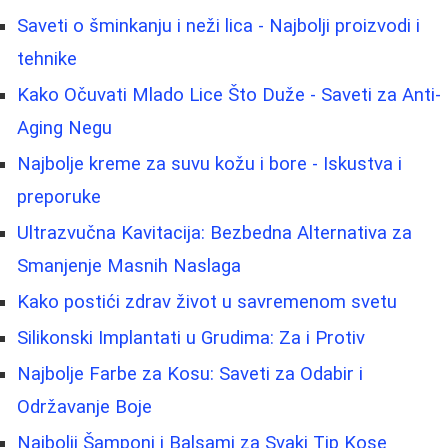
Saveti o šminkanju i neži lica - Najbolji proizvodi i
tehnike
Kako Očuvati Mlado Lice Što Duže - Saveti za Anti-
Aging Negu
Najbolje kreme za suvu kožu i bore - Iskustva i
preporuke
Ultrazvučna Kavitacija: Bezbedna Alternativa za
Smanjenje Masnih Naslaga
Kako postići zdrav život u savremenom svetu
Silikonski Implantati u Grudima: Za i Protiv
Najbolje Farbe za Kosu: Saveti za Odabir i
Održavanje Boje
Najbolji Šamponi i Balsami za Svaki Tip Kose