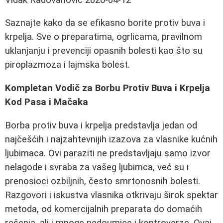
Saznajte kako da se efikasno borite protiv buva i
krpelja. Sve o preparatima, ogrlicama, pravilnom
uklanjanju i prevenciji opasnih bolesti kao što su
piroplazmoza i lajmska bolest.
Kompletan Vodič za Borbu Protiv Buva i Krpelja
Kod Pasa i Mačaka
Borba protiv buva i krpelja predstavlja jedan od
najčešćih i najzahtevnijih izazova za vlasnike kućnih
ljubimaca. Ovi paraziti ne predstavljaju samo izvor
nelagode i svraba za vašeg ljubimca, već su i
prenosioci ozbiljnih, često smrtonosnih bolesti.
Razgovori i iskustva vlasnika otkrivaju širok spektar
metoda, od komercijalnih preparata do domaćih
rešenja, ali i mnoge nedoumice i kontroverze. Ovaj