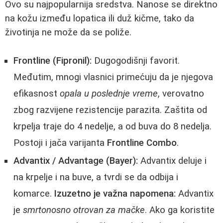
Ovo su najpopularnija sredstva. Nanose se direktno
na kožu između lopatica ili duž kičme, tako da
životinja ne može da se poliže.
Frontline (Fipronil):
Dugogodišnji favorit.
Međutim, mnogi vlasnici primećuju da je njegova
efikasnost
opala u poslednje vreme
, verovatno
zbog razvijene rezistencije parazita. Zaštita od
krpelja traje do 4 nedelje, a od buva do 8 nedelja.
Postoji i jača varijanta
Frontline Combo
.
Advantix / Advantage (Bayer):
Advantix deluje i
na krpelje i na buve, a tvrdi se da odbija i
komarce.
Izuzetno je važna napomena:
Advantix
je
smrtonosno otrovan za mačke
. Ako ga koristite