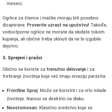
meseci.
Ogrlice za štence i mačke moraju biti posebno
dizajnirane.
Proverite uzrast na uputstvu!
Takođe,
vodootporne ogrlice ne morate da skidate tokom
kupanja, ali obične treba skinuti da ne bi izgubile
dejstvo.
3. Sprejevi i prašci
Obično se koriste za
trenutno delovanje
i za
tretiranje životinja koje već imaju invaziju parazita.
Frontline Sprej:
Može se koristiti i za vrlo mlade
životinje. Nanosi se direktno na dlaku.
Neostomosan:
Klasično sredstvo koje se