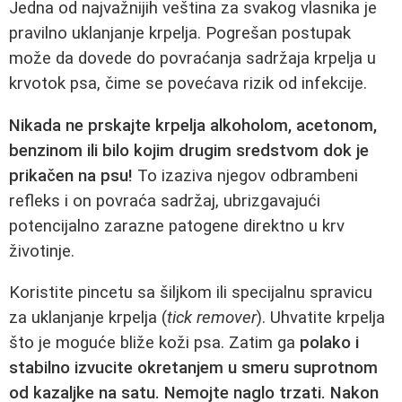
Jedna od najvažnijih veština za svakog vlasnika je
pravilno uklanjanje krpelja. Pogrešan postupak
može da dovede do povraćanja sadržaja krpelja u
krvotok psa, čime se povećava rizik od infekcije.
Nikada ne prskajte krpelja alkoholom, acetonom,
benzinom ili bilo kojim drugim sredstvom dok je
prikačen na psu!
To izaziva njegov odbrambeni
refleks i on povraća sadržaj, ubrizgavajući
potencijalno zarazne patogene direktno u krv
životinje.
Koristite pincetu sa šiljkom ili specijalnu spravicu
za uklanjanje krpelja (
tick remover
). Uhvatite krpelja
što je moguće bliže koži psa. Zatim ga
polako i
stabilno izvucite okretanjem u smeru suprotnom
od kazaljke na satu. Nemojte naglo trzati. Nakon