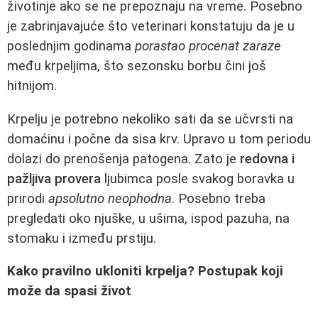
životinje ako se ne prepoznaju na vreme. Posebno
je zabrinjavajuće što veterinari konstatuju da je u
poslednjim godinama
porastao procenat zaraze
među krpeljima, što sezonsku borbu čini još
hitnijom.
Krpelju je potrebno nekoliko sati da se učvrsti na
domaćinu i počne da sisa krv. Upravo u tom periodu
dolazi do prenošenja patogena. Zato je
redovna i
pažljiva provera
ljubimca posle svakog boravka u
prirodi
apsolutno neophodna
. Posebno treba
pregledati oko njuške, u ušima, ispod pazuha, na
stomaku i između prstiju.
Kako pravilno ukloniti krpelja? Postupak koji
može da spasi život