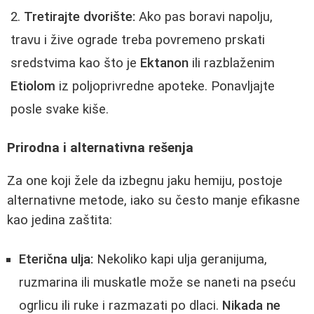
Tretirajte dvorište:
Ako pas boravi napolju,
travu i žive ograde treba povremeno prskati
sredstvima kao što je
Ektanon
ili razblaženim
Etiolom
iz poljoprivredne apoteke. Ponavljajte
posle svake kiše.
Prirodna i alternativna rešenja
Za one koji žele da izbegnu jaku hemiju, postoje
alternativne metode, iako su često manje efikasne
kao jedina zaštita:
Eterična ulja:
Nekoliko kapi ulja geranijuma,
ruzmarina ili muskatle može se naneti na pseću
ogrlicu ili ruke i razmazati po dlaci.
Nikada ne