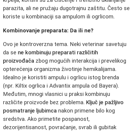
krpelja, korisni su za čišćenje i trenutno uklanjanje
parazita, ali ne pružaju dugotrajnu zaštitu. Često se
koriste u kombinaciji sa ampulom ili ogrlicom.
Kombinovanje preparata: Da ili ne?
Ovo je kontroverzna tema. Neki veterinar savetuju
da se
ne kombinuju preparati različitih
proizvođača
zbog mogućih interakcija i prevelikog
opterećenja organizma životinje hemikalijama.
Idealno je koristiti ampulu i ogrlicu istog brenda
(npr. Kiltix ogrlica i Advantix ampula od Bayera).
Međutim, mnogi vlasnici u praksi kombinuju
različite proizvode bez problema.
Ključ je pažljivo
posmatranje ljubimca
nakon primene bilo kog
sredstva. Ako primetite pospanost,
dezorijentisanost, povraćanje, svrab ili gubitak