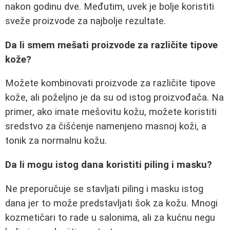
nakon godinu dve. Međutim, uvek je bolje koristiti
sveže proizvode za najbolje rezultate.
Da li smem mešati proizvode za različite tipove
kože?
Možete kombinovati proizvode za različite tipove
kože, ali poželjno je da su od istog proizvođača. Na
primer, ako imate mešovitu kožu, možete koristiti
sredstvo za čišćenje namenjeno masnoj koži, a
tonik za normalnu kožu.
Da li mogu istog dana koristiti piling i masku?
Ne preporučuje se stavljati piling i masku istog
dana jer to može predstavljati šok za kožu. Mnogi
kozmetičari to rade u salonima, ali za kućnu negu