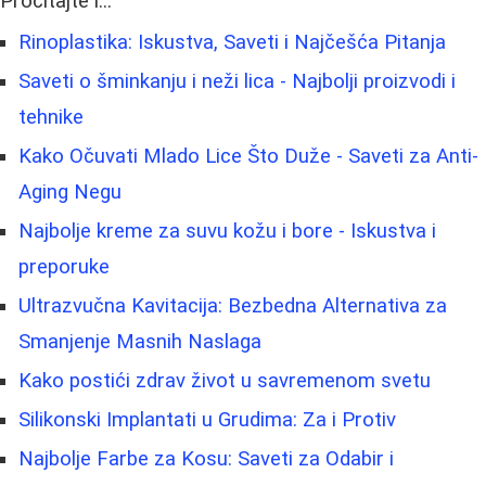
Pročitajte i...
Rinoplastika: Iskustva, Saveti i Najčešća Pitanja
Saveti o šminkanju i neži lica - Najbolji proizvodi i
tehnike
Kako Očuvati Mlado Lice Što Duže - Saveti za Anti-
Aging Negu
Najbolje kreme za suvu kožu i bore - Iskustva i
preporuke
Ultrazvučna Kavitacija: Bezbedna Alternativa za
Smanjenje Masnih Naslaga
Kako postići zdrav život u savremenom svetu
Silikonski Implantati u Grudima: Za i Protiv
Najbolje Farbe za Kosu: Saveti za Odabir i