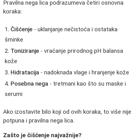
Pravilna nega lica podrazumeva četiri osnovna
koraka:
Čišćenje
- uklanjanje nečistoća i ostataka
šminke
Toniziranje
- vraćanje prirodnog pH balansa
kože
Hidratacija
- nadoknada vlage i hranjenje kože
Posebna nega
- tretmani kao što su maske i
serumi
Ako izostavite bilo koji od ovih koraka, to više nije
potpuna i pravilna nega lica.
Zašto je čišćenje najvažnije?