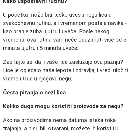
Kako uspostaviti rutinu?
U početku može biti teško uvesti negu lica u
svakodnevnu rutinu, ali vremenom postaje navika -
kao pranje zuba ujutru i uveče. Posle nekog
vremena, ova rutina vam neće oduzimati više od 5
minuta ujutru i 5 minuta uveče.
Zapitajte se: da li vaše lice zaslužuje ovu pažnju?
Lice je ogledalo naše lepote i zdravlja, i vredi uložiti
vreme i trud u njegovu negu.
Česta pitanja o nezi lica
Koliko dugo mogu koristiti proizvode za negu?
Ako na proizvodima nema datuma isteka roka
trajanja, a nisu bili otvarani, možete ih koristiti i