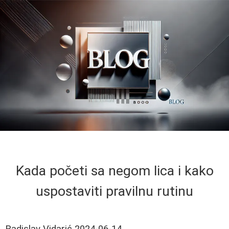
Kada početi sa negom lica i kako
uspostaviti pravilnu rutinu
Radislav Vidarić
2024-06-14