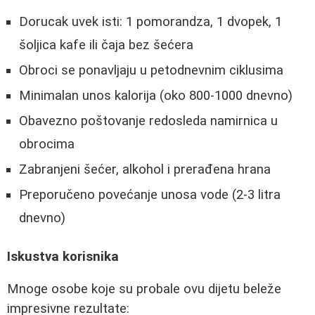
Dorucak uvek isti: 1 pomorandza, 1 dvopek, 1
šoljica kafe ili čaja bez šećera
Obroci se ponavljaju u petodnevnim ciklusima
Minimalan unos kalorija (oko 800-1000 dnevno)
Obavezno poštovanje redosleda namirnica u
obrocima
Zabranjeni šećer, alkohol i prerađena hrana
Preporučeno povećanje unosa vode (2-3 litra
dnevno)
Iskustva korisnika
Mnoge osobe koje su probale ovu dijetu beleže
impresivne rezultate: