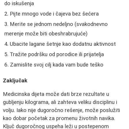
do iskušenja
Pijte mnogo vode i čajeva bez šećera
Merite se jednom nedeljno (svakodnevno
merenje može biti obeshrabrujuće)
Ubacite lagane šetnje kao dodatnu aktivnost
Tražite podršku od porodice ili prijatelja
Zamislite svoj cilj kada vam bude teško
Zaključak
Medicinska dijeta može dati brze rezultate u
gubljenju kilograma, ali zahteva veliku disciplinu i
volju. Iako nije dugoročno rešenje, može poslužiti
kao dobar početak za promenu životnih navika.
Ključ dugoročnog uspeha leži u postepenom