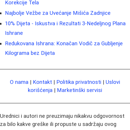
Korekcije Tela
Najbolje Vežbe za Uvećanje Mišića Zadnjice
10% Dijeta - Iskustva i Rezultati 3-Nedeljnog Plana
Ishrane
Redukovana Ishrana: Konačan Vodič za Gubljenje
Kilograma bez Dijeta
O nama
|
Kontakt
|
Politika privatnosti
|
Uslovi
korišćenja
|
Marketinški servisi
Urednici i autori ne preuzimaju nikakvu odgovornost
za bilo kakve greške ili propuste u sadržaju ovog