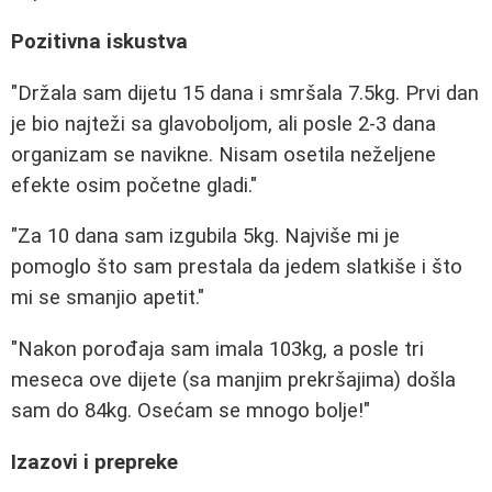
Pozitivna iskustva
"Držala sam dijetu 15 dana i smršala 7.5kg. Prvi dan
je bio najteži sa glavoboljom, ali posle 2-3 dana
organizam se navikne. Nisam osetila neželjene
efekte osim početne gladi."
"Za 10 dana sam izgubila 5kg. Najviše mi je
pomoglo što sam prestala da jedem slatkiše i što
mi se smanjio apetit."
"Nakon porođaja sam imala 103kg, a posle tri
meseca ove dijete (sa manjim prekršajima) došla
sam do 84kg. Osećam se mnogo bolje!"
Izazovi i prepreke