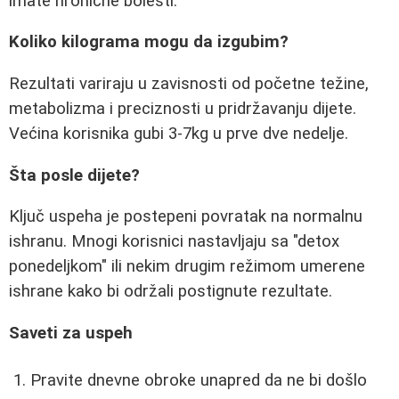
imate hronične bolesti.
Koliko kilograma mogu da izgubim?
Rezultati variraju u zavisnosti od početne težine,
metabolizma i preciznosti u pridržavanju dijete.
Većina korisnika gubi 3-7kg u prve dve nedelje.
Šta posle dijete?
Ključ uspeha je postepeni povratak na normalnu
ishranu. Mnogi korisnici nastavljaju sa "detox
ponedeljkom" ili nekim drugim režimom umerene
ishrane kako bi održali postignute rezultate.
Saveti za uspeh
Pravite dnevne obroke unapred da ne bi došlo