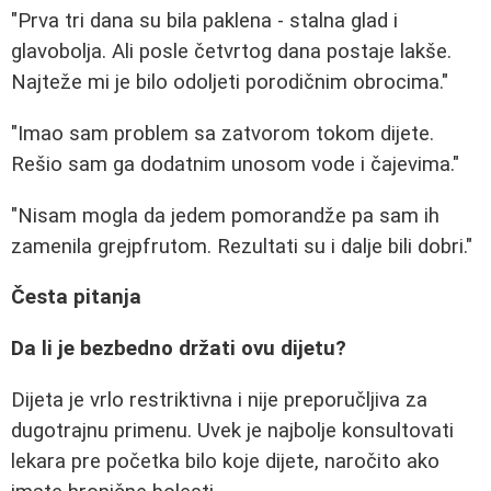
"Prva tri dana su bila paklena - stalna glad i
glavobolja. Ali posle četvrtog dana postaje lakše.
Najteže mi je bilo odoljeti porodičnim obrocima."
"Imao sam problem sa zatvorom tokom dijete.
Rešio sam ga dodatnim unosom vode i čajevima."
"Nisam mogla da jedem pomorandže pa sam ih
zamenila grejpfrutom. Rezultati su i dalje bili dobri."
Česta pitanja
Da li je bezbedno držati ovu dijetu?
Dijeta je vrlo restriktivna i nije preporučljiva za
dugotrajnu primenu. Uvek je najbolje konsultovati
lekara pre početka bilo koje dijete, naročito ako