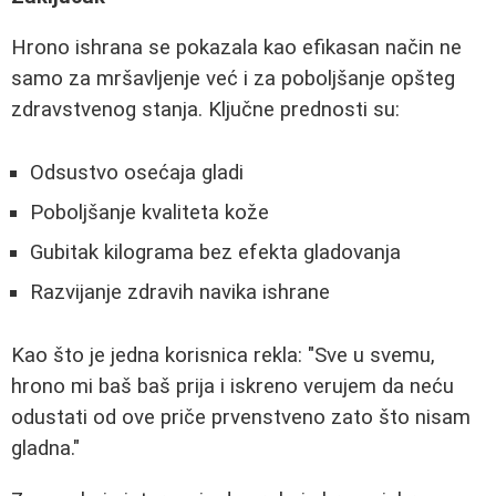
Hrono ishrana se pokazala kao efikasan način ne
samo za mršavljenje već i za poboljšanje opšteg
zdravstvenog stanja. Ključne prednosti su:
Odsustvo osećaja gladi
Poboljšanje kvaliteta kože
Gubitak kilograma bez efekta gladovanja
Razvijanje zdravih navika ishrane
Kao što je jedna korisnica rekla: "Sve u svemu,
hrono mi baš baš prija i iskreno verujem da neću
odustati od ove priče prvenstveno zato što nisam
gladna."