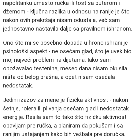
napolitanku umesto ručka ili tost sa puterom i
džemom - ključna razlika u odnosu na ranije je što
nakon ovih prekršaja nisam odustala, već sam
jednostavno nastavila dalje sa pravilnom ishranom.
Ono što mi se posebno dopada u hrono ishrani je
psihološki aspekt - ne osećam glad, što je uvek bio
moj najveći problem na dijetama. Iako sam
obožavalac testenina, mesec dana nisam okusila
ništa od belog brašna, a opet nisam osećala
nedostatak.
Jedini izazov za mene je fizička aktivnost - nakon
šetnje, rolera ili plivanja osećam glad i nedostatak
energije. Rešila sam to tako što fizičku aktivnost
obavljam pre ručka, a planiram da pokušam i sa
ranijim ustajanjem kako bih vežbala pre doručka.