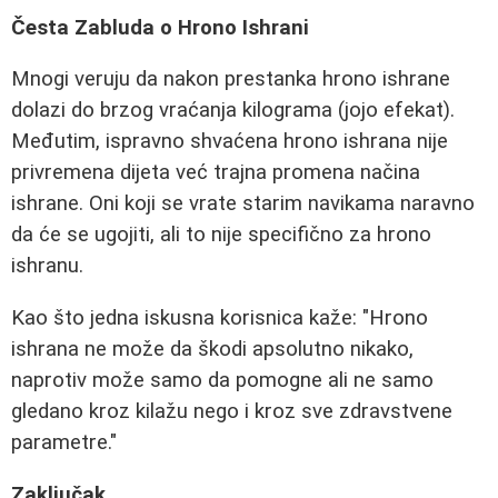
Česta Zabluda o Hrono Ishrani
Mnogi veruju da nakon prestanka hrono ishrane
dolazi do brzog vraćanja kilograma (jojo efekat).
Međutim, ispravno shvaćena hrono ishrana nije
privremena dijeta već trajna promena načina
ishrane. Oni koji se vrate starim navikama naravno
da će se ugojiti, ali to nije specifično za hrono
ishranu.
Kao što jedna iskusna korisnica kaže: "Hrono
ishrana ne može da škodi apsolutno nikako,
naprotiv može samo da pomogne ali ne samo
gledano kroz kilažu nego i kroz sve zdravstvene
parametre."
Zaključak