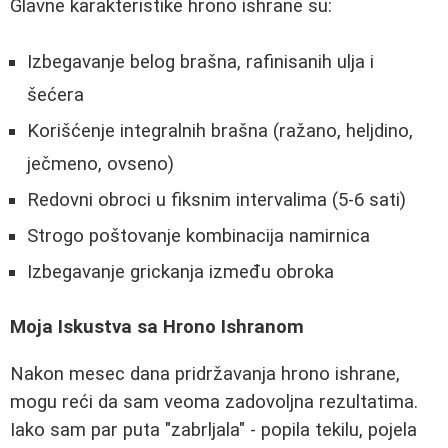
Glavne karakteristike hrono ishrane su:
Izbegavanje belog brašna, rafinisanih ulja i
šećera
Korišćenje integralnih brašna (ražano, heljdino,
ječmeno, ovseno)
Redovni obroci u fiksnim intervalima (5-6 sati)
Strogo poštovanje kombinacija namirnica
Izbegavanje grickanja između obroka
Moja Iskustva sa Hrono Ishranom
Nakon mesec dana pridržavanja hrono ishrane,
mogu reći da sam veoma zadovoljna rezultatima.
Iako sam par puta "zabrljala" - popila tekilu, pojela