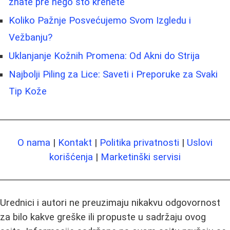
znate pre nego što krenete
Koliko Pažnje Posvećujemo Svom Izgledu i
Vežbanju?
Uklanjanje Kožnih Promena: Od Akni do Strija
Najbolji Piling za Lice: Saveti i Preporuke za Svaki
Tip Kože
O nama
|
Kontakt
|
Politika privatnosti
|
Uslovi
korišćenja
|
Marketinški servisi
Urednici i autori ne preuzimaju nikakvu odgovornost
za bilo kakve greške ili propuste u sadržaju ovog