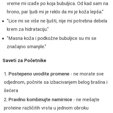
vreme mi izađe po koja bubuljica. Od kad sam na
hrono, par ljudi mi je reklo da mi je koža lepša."
"Lice mi se više ne ljušti, nije mi potrebna debela
krem za hidrataciju."
"Masna koža i podkožne bubuljice su mi se
značajno smanjile."
Saveti za Početnike
Postepeno uvodite promene
- ne morate sve
odjednom, počnite sa izbacivanjem belog brašna i
šećera
Pravilno kombinujte namirnice
- ne mešajte
proteine različitih vrsta u jednom obroku