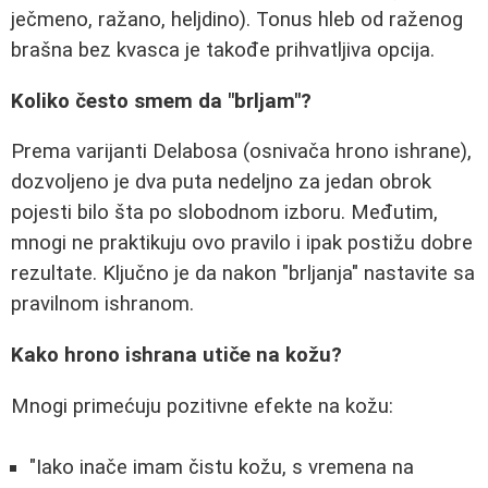
ječmeno, ražano, heljdino). Tonus hleb od raženog
brašna bez kvasca je takođe prihvatljiva opcija.
Koliko često smem da "brljam"?
Prema varijanti Delabosa (osnivača hrono ishrane),
dozvoljeno je dva puta nedeljno za jedan obrok
pojesti bilo šta po slobodnom izboru. Međutim,
mnogi ne praktikuju ovo pravilo i ipak postižu dobre
rezultate. Ključno je da nakon "brljanja" nastavite sa
pravilnom ishranom.
Kako hrono ishrana utiče na kožu?
Mnogi primećuju pozitivne efekte na kožu:
"Iako inače imam čistu kožu, s vremena na