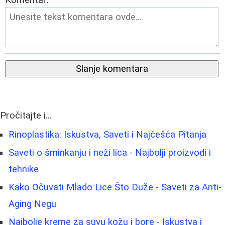
Komentar:
Slanje komentara
Pročitajte i...
Rinoplastika: Iskustva, Saveti i Najčešća Pitanja
Saveti o šminkanju i neži lica - Najbolji proizvodi i
tehnike
Kako Očuvati Mlado Lice Što Duže - Saveti za Anti-
Aging Negu
Najbolje kreme za suvu kožu i bore - Iskustva i