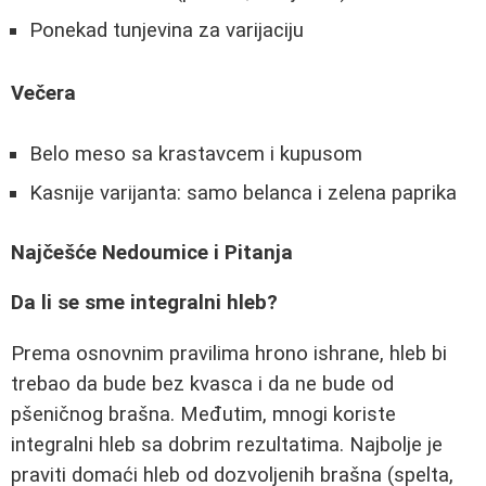
Ponekad tunjevina za varijaciju
Večera
Belo meso sa krastavcem i kupusom
Kasnije varijanta: samo belanca i zelena paprika
Najčešće Nedoumice i Pitanja
Da li se sme integralni hleb?
Prema osnovnim pravilima hrono ishrane, hleb bi
trebao da bude bez kvasca i da ne bude od
pšeničnog brašna. Međutim, mnogi koriste
integralni hleb sa dobrim rezultatima. Najbolje je
praviti domaći hleb od dozvoljenih brašna (spelta,