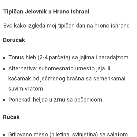
Tipičan Jelovnik u Hrono Ishrani
Evo kako izgleda moj tipičan dan na hrono ishrani:
Doručak
Tonus hleb (2-4 parčeta) sa jajima i paradajzom
Alternativa: suhomesnato umesto jaja ili
kačamak od ječmenog brašna sa semenkamai
suvim vratom
Ponekad: heljda u zrnu sa pečenicom
Ručak
Grilovano meso (piletina, svinjetina) sa salatom