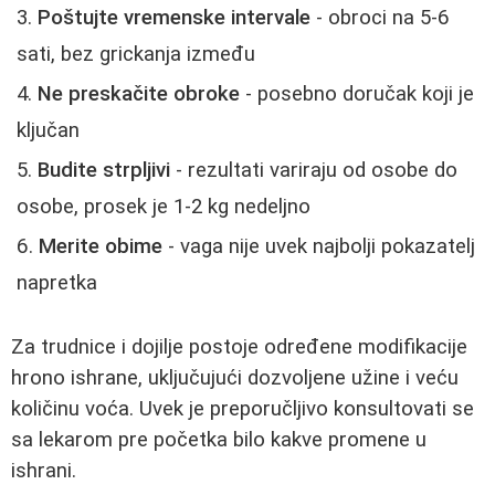
Poštujte vremenske intervale
- obroci na 5-6
sati, bez grickanja između
Ne preskačite obroke
- posebno doručak koji je
ključan
Budite strpljivi
- rezultati variraju od osobe do
osobe, prosek je 1-2 kg nedeljno
Merite obime
- vaga nije uvek najbolji pokazatelj
napretka
Za trudnice i dojilje postoje određene modifikacije
hrono ishrane, uključujući dozvoljene užine i veću
količinu voća. Uvek je preporučljivo konsultovati se
sa lekarom pre početka bilo kakve promene u
ishrani.