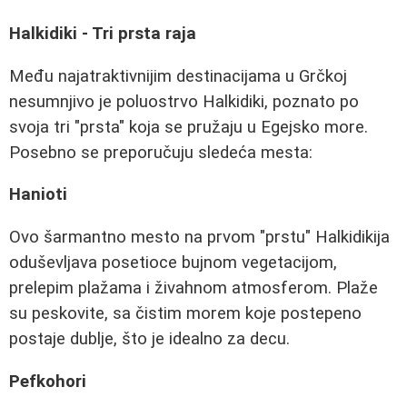
Halkidiki - Tri prsta raja
Među najatraktivnijim destinacijama u Grčkoj
nesumnjivo je poluostrvo Halkidiki, poznato po
svoja tri "prsta" koja se pružaju u Egejsko more.
Posebno se preporučuju sledeća mesta:
Hanioti
Ovo šarmantno mesto na prvom "prstu" Halkidikija
oduševljava posetioce bujnom vegetacijom,
prelepim plažama i živahnom atmosferom. Plaže
su peskovite, sa čistim morem koje postepeno
postaje dublje, što je idealno za decu.
Pefkohori