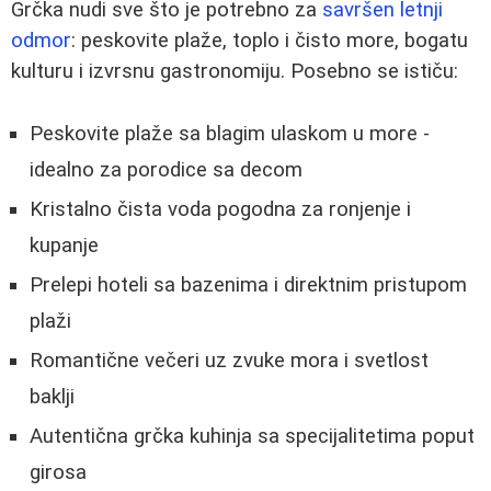
Grčka nudi sve što je potrebno za
savršen letnji
odmor
: peskovite plaže, toplo i čisto more, bogatu
kulturu i izvrsnu gastronomiju. Posebno se ističu:
Peskovite plaže sa blagim ulaskom u more -
idealno za porodice sa decom
Kristalno čista voda pogodna za ronjenje i
kupanje
Prelepi hoteli sa bazenima i direktnim pristupom
plaži
Romantične večeri uz zvuke mora i svetlost
baklji
Autentična grčka kuhinja sa specijalitetima poput
girosa