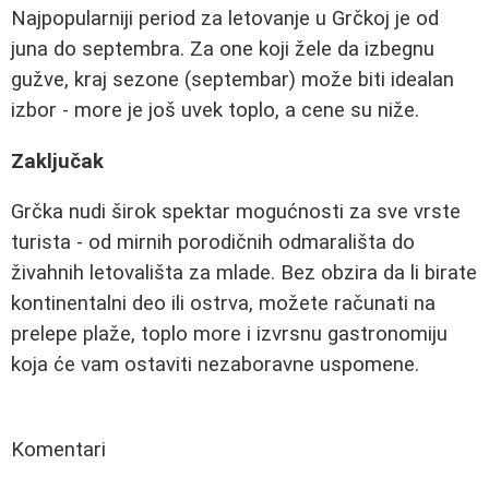
Najpopularniji period za letovanje u Grčkoj je od
juna do septembra. Za one koji žele da izbegnu
gužve, kraj sezone (septembar) može biti idealan
izbor - more je još uvek toplo, a cene su niže.
Zaključak
Grčka nudi širok spektar mogućnosti za sve vrste
turista - od mirnih porodičnih odmarališta do
živahnih letovališta za mlade. Bez obzira da li birate
kontinentalni deo ili ostrva, možete računati na
prelepe plaže, toplo more i izvrsnu gastronomiju
koja će vam ostaviti nezaboravne uspomene.
Komentari