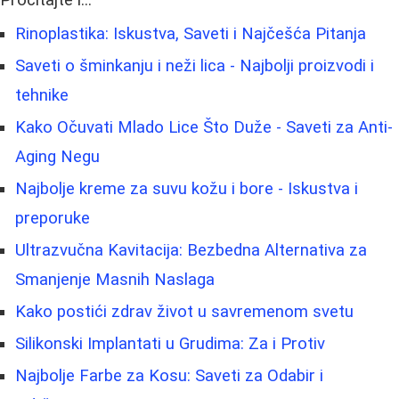
Pročitajte i...
Rinoplastika: Iskustva, Saveti i Najčešća Pitanja
Saveti o šminkanju i neži lica - Najbolji proizvodi i
tehnike
Kako Očuvati Mlado Lice Što Duže - Saveti za Anti-
Aging Negu
Najbolje kreme za suvu kožu i bore - Iskustva i
preporuke
Ultrazvučna Kavitacija: Bezbedna Alternativa za
Smanjenje Masnih Naslaga
Kako postići zdrav život u savremenom svetu
Silikonski Implantati u Grudima: Za i Protiv
Najbolje Farbe za Kosu: Saveti za Odabir i