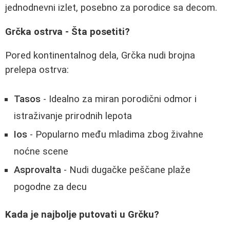
jednodnevni izlet, posebno za porodice sa decom.
Grčka ostrva - Šta posetiti?
Pored kontinentalnog dela, Grčka nudi brojna
prelepa ostrva:
Tasos
- Idealno za miran porodični odmor i
istraživanje prirodnih lepota
Ios
- Popularno među mladima zbog živahne
noćne scene
Asprovalta
- Nudi dugačke peščane plaže
pogodne za decu
Kada je najbolje putovati u Grčku?