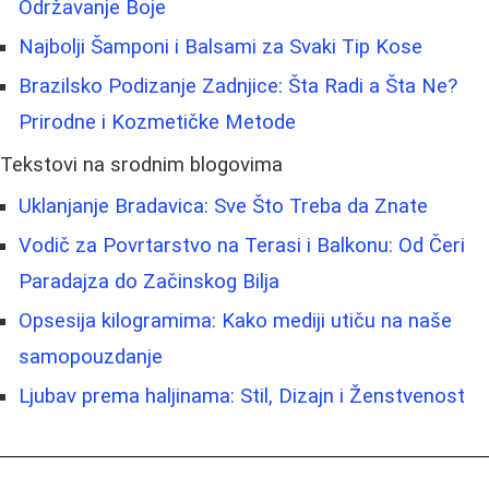
Održavanje Boje
Najbolji Šamponi i Balsami za Svaki Tip Kose
Brazilsko Podizanje Zadnjice: Šta Radi a Šta Ne?
Prirodne i Kozmetičke Metode
Tekstovi na srodnim blogovima
Uklanjanje Bradavica: Sve Što Treba da Znate
Vodič za Povrtarstvo na Terasi i Balkonu: Od Čeri
Paradajza do Začinskog Bilja
Opsesija kilogramima: Kako mediji utiču na naše
samopouzdanje
Ljubav prema haljinama: Stil, Dizajn i Ženstvenost