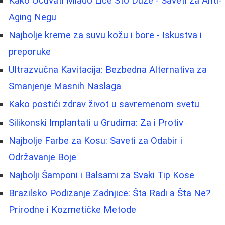
Kako Očuvati Mlado Lice Što Duže - Saveti za Anti-
Aging Negu
Najbolje kreme za suvu kožu i bore - Iskustva i
preporuke
Ultrazvučna Kavitacija: Bezbedna Alternativa za
Smanjenje Masnih Naslaga
Kako postići zdrav život u savremenom svetu
Silikonski Implantati u Grudima: Za i Protiv
Najbolje Farbe za Kosu: Saveti za Odabir i
Održavanje Boje
Najbolji Šamponi i Balsami za Svaki Tip Kose
Brazilsko Podizanje Zadnjice: Šta Radi a Šta Ne?
Prirodne i Kozmetičke Metode