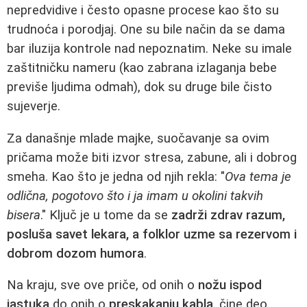
nepredvidive i često opasne procese kao što su
trudnoća i porodjaj. One su bile način da se dama
bar iluzija kontrole nad nepoznatim. Neke su imale
zaštitničku nameru (kao zabrana izlaganja bebe
previše ljudima odmah), dok su druge bile čisto
sujeverje.
Za današnje mlade majke, suočavanje sa ovim
pričama može biti izvor stresa, zabune, ali i dobrog
smeha. Kao što je jedna od njih rekla: "
Ova tema je
odlična, pogotovo što i ja imam u okolini takvih
bisera
." Ključ je u tome da se
zadrži zdrav razum,
posluša savet lekara, a folklor uzme sa rezervom i
dobrom dozom humora
.
Na kraju, sve ove priče, od onih o
nožu ispod
jastuka
do onih o
preskakanju kabla
, čine deo