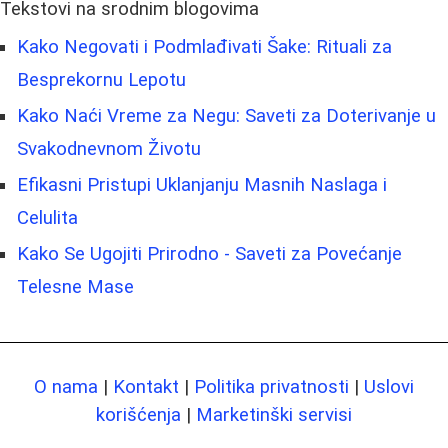
Tekstovi na srodnim blogovima
Kako Negovati i Podmlađivati Šake: Rituali za
Besprekornu Lepotu
Kako Naći Vreme za Negu: Saveti za Doterivanje u
Svakodnevnom Životu
Efikasni Pristupi Uklanjanju Masnih Naslaga i
Celulita
Kako Se Ugojiti Prirodno - Saveti za Povećanje
Telesne Mase
O nama
|
Kontakt
|
Politika privatnosti
|
Uslovi
korišćenja
|
Marketinški servisi