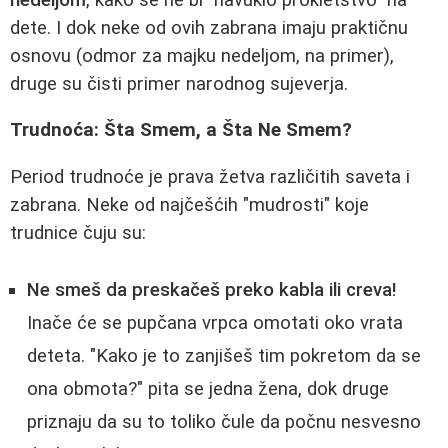
dete. I dok neke od ovih zabrana imaju praktičnu
osnovu (odmor za majku nedeljom, na primer),
druge su čisti primer narodnog sujeverja.
Trudnoća: Šta Smem, a Šta Ne Smem?
Period trudnoće je prava žetva različitih saveta i
zabrana. Neke od najčešćih "mudrosti" koje
trudnice čuju su:
Ne smeš da preskačeš preko kabla ili creva!
Inače će se pupčana vrpca omotati oko vrata
deteta. "Kako je to zanjišeš tim pokretom da se
ona obmota?" pita se jedna žena, dok druge
priznaju da su to toliko čule da počnu nesvesno