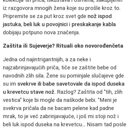
iz razgovora mnogih žena koje su prošle kroz to.
Pripremite se za put kroz svet gde
nož ispod
jastuka
,
beli luk u povojnici
i
preskakanje kabla
dobijaju potpuno nova značenja.
Zaštita ili Sujeverje? Rituali oko novorođenčeta
Jedna od najintrigantnijih, a za neke i
najzabrinjavajućih priča, tiče se zaštite bebe od
navodnih zlih sila. Žene su pominjale slučajeve gde
su im
svekrve ili babe savetovale da ispod duseka
u krevetcu stave nož
. Razlog? Zaštita od "tih, zlih
vestica" koje bi mogle da naškode bebi. "Meni je
svekrva pričala da ne bacam pelene kad padne
mrak, to je već zabrinjavajuće, i još mi stoji nož i
beli luk ispod duseka na krevetcu... Nisam tad posle