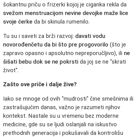
šokantnu priču o frizerki kojoj je ciganka rekla da
svežom menstruacijom nevine devojke maže lice
svoje ćerke
da bi skinula rumenilo.
Tu su i saveti za brži razvoj:
davati vodu
novorođenčetu da bi što pre progovorilo
(što je
zapravo opasno i apsolutno nepreporučljivo), ili
ne
šišati bebu dok se ne pokrsti
da joj se ne "skrati
život".
Zašto ove priče i dalje žive?
Iako se mnoge od ovih "mudrosti" čine smešnima ili
zastrašujućim danas, važno je razumeti njihov
kontekst. Nastale su u vremenu bez moderne
medicine, gde su se ljudi oslanjali na iskustvo
prethodnih generacija i pokušavali da kontrolišu