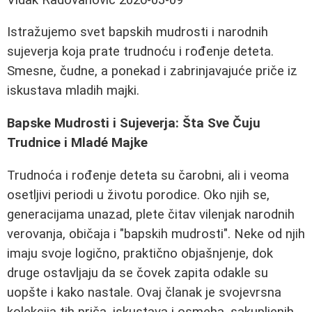
Istražujemo svet bapskih mudrosti i narodnih
sujeverja koja prate trudnoću i rođenje deteta.
Smesne, čudne, a ponekad i zabrinjavajuće priče iz
iskustava mladih majki.
Bapske Mudrosti i Sujeverja: Šta Sve Čuju
Trudnice i Mladé Majke
Trudnoća i rođenje deteta su čarobni, ali i veoma
osetljivi periodi u životu porodice. Oko njih se,
generacijama unazad, plete čitav vilenjak narodnih
verovanja, običaja i "bapskih mudrosti". Neke od njih
imaju svoje logično, praktično objašnjenje, dok
druge ostavljaju da se čovek zapita odakle su
uopšte i kako nastale. Ovaj članak je svojevrsna
kolekcija tih priča, iskustava i osmeha, sakupljenih