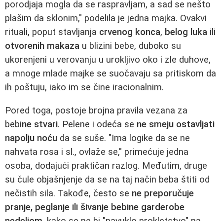
porodjaja mogla da se raspravljam, a sad se nešto
plašim da sklonim," podelila je jedna majka. Ovakvi
rituali, poput stavljanja
crvenog konca
,
belog luka
ili
otvorenih makaza
u blizini bebe, duboko su
ukorenjeni u verovanju u urokljivo oko i zle duhove,
a mnoge mlade majke se suočavaju sa pritiskom da
ih poštuju, iako im se čine iracionalnim.
Pored toga, postoje brojna pravila vezana za
bebi
ne stvari
. Pelene i odeća se
ne smeju ostavljati
napolju noću
da se suše. "Ima logike da se ne
nahvata rosa i sl., ovlaže se," primećuje jedna
osoba, dodajući praktičan razlog. Međutim, druge
su čule objašnjenje da se na taj način beba štiti od
nečistih sila. Takođe, često se
ne preporučuje
pranje, peglanje ili šivanje bebine garderobe
nedeljom
, kako se ne bi "navuklo prokletstvo" na