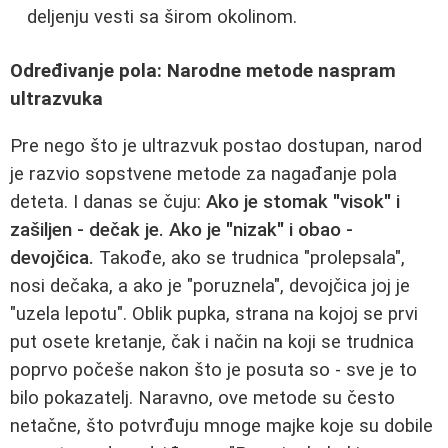
deljenju vesti sa širom okolinom.
Određivanje pola: Narodne metode naspram
ultrazvuka
Pre nego što je ultrazvuk postao dostupan, narod
je razvio sopstvene metode za nagađanje pola
deteta. I danas se čuju:
Ako je stomak "visok" i
zašiljen - dečak je. Ako je "nizak" i obao -
devojčica.
Takođe, ako se trudnica "prolepsala",
nosi dečaka, a ako je "poruznela", devojčica joj je
"uzela lepotu". Oblik pupka, strana na kojoj se prvi
put osete kretanje, čak i način na koji se trudnica
poprvo počeše nakon što je posuta so - sve je to
bilo pokazatelj. Naravno, ove metode su često
netačne, što potvrđuju mnoge majke koje su dobile