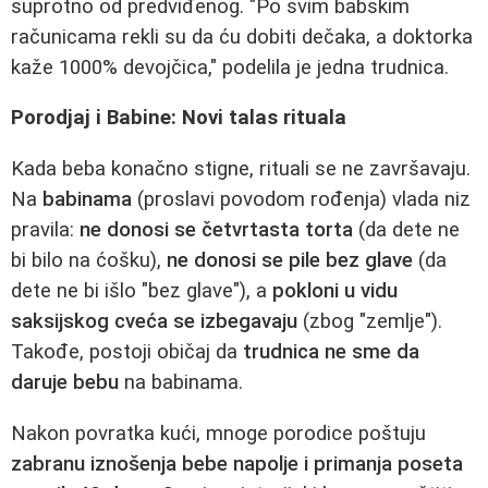
suprotno od predviđenog. "Po svim babskim
računicama rekli su da ću dobiti dečaka, a doktorka
kaže 1000% devojčica," podelila je jedna trudnica.
Porodjaj i Babine: Novi talas rituala
Kada beba konačno stigne, rituali se ne završavaju.
Na
babinama
(proslavi povodom rođenja) vlada niz
pravila:
ne donosi se četvrtasta torta
(da dete ne
bi bilo na ćošku),
ne donosi se pile bez glave
(da
dete ne bi išlo "bez glave"), a
pokloni u vidu
saksijskog cveća se izbegavaju
(zbog "zemlje").
Takođe, postoji običaj da
trudnica ne sme da
daruje bebu
na babinama.
Nakon povratka kući, mnoge porodice poštuju
zabranu iznošenja bebe napolje i primanja poseta