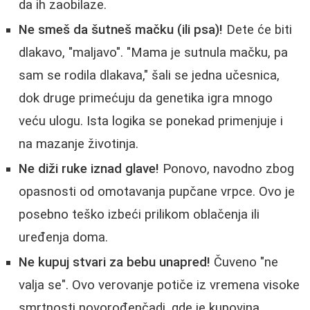
da ih zaobilaze.
Ne smeš da šutneš mačku (ili psa)!
Dete će biti
dlakavo, "maljavo". "Mama je sutnula mačku, pa
sam se rodila dlakava," šali se jedna učesnica,
dok druge primećuju da genetika igra mnogo
veću ulogu. Ista logika se ponekad primenjuje i
na mazanje životinja.
Ne diži ruke iznad glave!
Ponovo, navodno zbog
opasnosti od omotavanja pupčane vrpce. Ovo je
posebno teško izbeći prilikom oblačenja ili
uređenja doma.
Ne kupuj stvari za bebu unapred!
Čuveno "ne
valja se". Ovo verovanje potiče iz vremena visoke
smrtnosti novorođenčadi, gde je kupovina