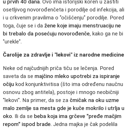
u prvih 40 dana
. Ovo ima istorijski koren u zaštiti
osetljivog novorođenčeta i porodilje od infekcija, ali
i u crkvenim pravilima o "očišćenju" porodilje. Pored
toga, čuje se i da
žene koje imaju menstruaciju ne
bi trebalo da posećuju novorođenče
, kako ga ne bi
"urekle".
Čarolije za zdravlje i "lekovi" iz narodne medicine
Neke od najčudnijih priča tiču se lečenja. Pored
saveta da se
majčino mleko upotrebi za ispiranje
očiju
kod konjunktivitisa (što ima određenu naučnu
osnovu zbog antitela), postoje i mnogo neobičniji
"lekovi". Na primer, da se za
čmičak na oku uzme
malo zemlje sa mesta gde je kuče mokrilo i utrlja u
oko
. Ili da se
beba koja ima grčeve "pređe mačjim
repom" ispod brade
. Jedna majka je čak podelila