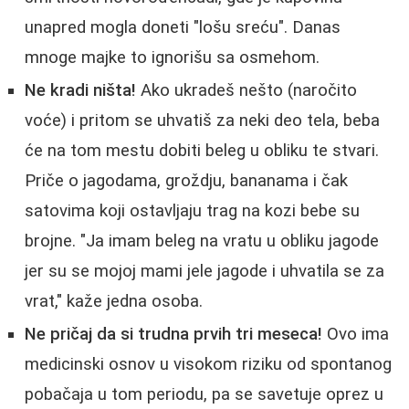
unapred mogla doneti "lošu sreću". Danas
mnoge majke to ignorišu sa osmehom.
Ne kradi ništa!
Ako ukradeš nešto (naročito
voće) i pritom se uhvatiš za neki deo tela, beba
će na tom mestu dobiti beleg u obliku te stvari.
Priče o jagodama, groždju, bananama i čak
satovima koji ostavljaju trag na kozi bebe su
brojne. "Ja imam beleg na vratu u obliku jagode
jer su se mojoj mami jele jagode i uhvatila se za
vrat," kaže jedna osoba.
Ne pričaj da si trudna prvih tri meseca!
Ovo ima
medicinski osnov u visokom riziku od spontanog
pobačaja u tom periodu, pa se savetuje oprez u