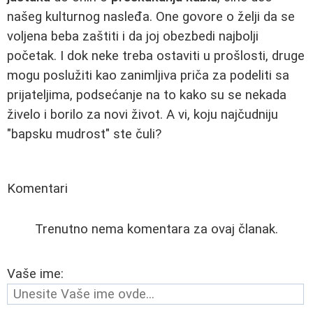
našeg kulturnog nasleđa. One govore o želji da se
voljena beba zaštiti i da joj obezbedi najbolji
početak. I dok neke treba ostaviti u prošlosti, druge
mogu poslužiti kao zanimljiva priča za podeliti sa
prijateljima, podsećanje na to kako su se nekada
živelo i borilo za novi život. A vi, koju najčudniju
"bapsku mudrost" ste čuli?
Komentari
Trenutno nema komentara za ovaj članak.
Vaše ime: