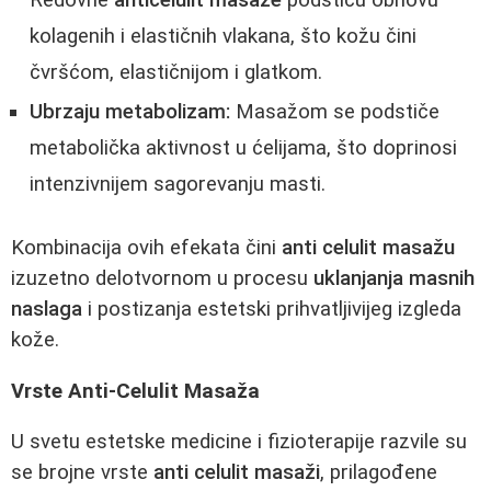
Redovne
anticelulit masaže
podstiču obnovu
kolagenih i elastičnih vlakana, što kožu čini
čvršćom, elastičnijom i glatkom.
Ubrzaju metabolizam:
Masažom se podstiče
metabolička aktivnost u ćelijama, što doprinosi
intenzivnijem sagorevanju masti.
Kombinacija ovih efekata čini
anti celulit masažu
izuzetno delotvornom u procesu
uklanjanja masnih
naslaga
i postizanja estetski prihvatljivijeg izgleda
kože.
Vrste Anti-Celulit Masaža
U svetu estetske medicine i fizioterapije razvile su
se brojne vrste
anti celulit masaži
, prilagođene