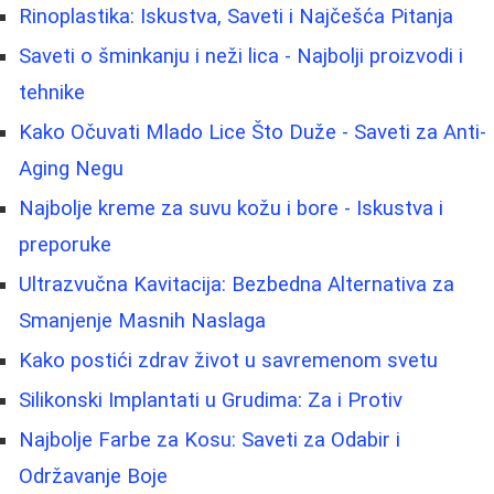
Rinoplastika: Iskustva, Saveti i Najčešća Pitanja
Saveti o šminkanju i neži lica - Najbolji proizvodi i
tehnike
Kako Očuvati Mlado Lice Što Duže - Saveti za Anti-
Aging Negu
Najbolje kreme za suvu kožu i bore - Iskustva i
preporuke
Ultrazvučna Kavitacija: Bezbedna Alternativa za
Smanjenje Masnih Naslaga
Kako postići zdrav život u savremenom svetu
Silikonski Implantati u Grudima: Za i Protiv
Najbolje Farbe za Kosu: Saveti za Odabir i
Održavanje Boje