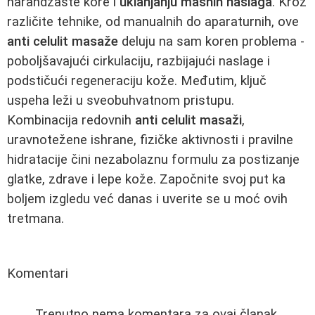
narandžaste kore i
uklanjanju masnih naslaga
. Kroz
različite tehnike, od manualnih do aparaturnih, ove
anti celulit masaže
deluju na sam koren problema -
poboljšavajući cirkulaciju, razbijajući naslage i
podstičući regeneraciju kože. Međutim, ključ
uspeha leži u sveobuhvatnom pristupu.
Kombinacija redovnih
anti celulit masaži
,
uravnotežene ishrane, fizičke aktivnosti i pravilne
hidratacije čini nezabolaznu formulu za postizanje
glatke, zdrave i lepe kože. Započnite svoj put ka
boljem izgledu već danas i uverite se u moć ovih
tretmana.
Komentari
Trenutno nema komentara za ovaj članak.