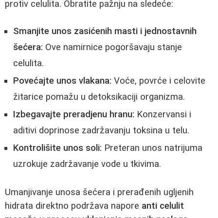
protiv celulita. Obratite pažnju na sledeće:
Smanjite unos zasićenih masti i jednostavnih
šećera:
Ove namirnice pogoršavaju stanje
celulita.
Povećajte unos vlakana:
Voće, povrće i celovite
žitarice pomažu u detoksikaciji organizma.
Izbegavajte preradjenu hranu:
Konzervansi i
aditivi doprinose zadržavanju toksina u telu.
Kontrolišite unos soli:
Preteran unos natrijuma
uzrokuje zadržavanje vode u tkivima.
Umanjivanje unosa šećera i prerađenih ugljenih
hidrata direktno podržava napore
anti celulit