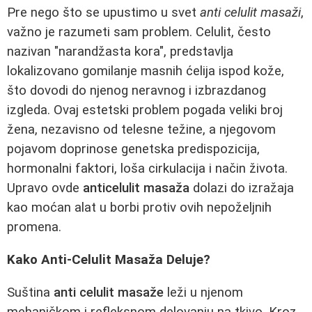
Pre nego što se upustimo u svet
anti celulit masaži
,
važno je razumeti sam problem. Celulit, često
nazivan "narandžasta kora", predstavlja
lokalizovano gomilanje masnih ćelija ispod kože,
što dovodi do njenog neravnog i izbrazdanog
izgleda. Ovaj estetski problem pogada veliki broj
žena, nezavisno od telesne težine, a njegovom
pojavom doprinose genetska predispozicija,
hormonalni faktori, loša cirkulacija i način života.
Upravo ovde
anticelulit masaža
dolazi do izražaja
kao moćan alat u borbi protiv ovih nepoželjnih
promena.
Kako Anti-Celulit Masaža Deluje?
Suština
anti celulit masaže
leži u njenom
mehaničkom i refleksnom delovanju na tkivo. Kroz