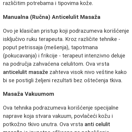
različitim potrebama i tipovima kože.
Manualna (Ručna) Anticelulit Masaža
Ovo je klasičan pristup koji podrazumeva korišćenje
isključivo ruku terapeuta. Kroz različite tehnike -
poput petrissaja (mešenja), tapotmana
(pokucavanja) i frikcije - terapeut intenzivno deluje
na područja zahvaćena celulitom. Ova vrsta
anticelulit masaže
zahteva visok nivo veštine kako
bi se postigli željeni rezultati bez oštećenja tkiva.
Masaža Vakuumom
Ova tehnika podrazumeva korišćenje specijalne
naprave koja stvara vakuum, povlačeći kožu i
potkožno tkivo unutra. Ova vrsta
anti celulit