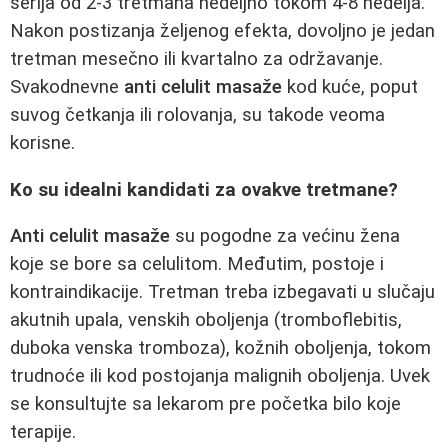
serija od 2-3 tretmana nedeljno tokom 4-8 nedelja.
Nakon postizanja željenog efekta, dovoljno je jedan
tretman mesečno ili kvartalno za održavanje.
Svakodnevne
anti celulit masaže
kod kuće, poput
suvog četkanja ili rolovanja, su takode veoma
korisne.
Ko su idealni kandidati za ovakve tretmane?
Anti celulit masaže
su pogodne za većinu žena
koje se bore sa celulitom. Međutim, postoje i
kontraindikacije. Tretman treba izbegavati u slučaju
akutnih upala, venskih oboljenja (tromboflebitis,
duboka venska tromboza), kožnih oboljenja, tokom
trudnoće ili kod postojanja malignih oboljenja. Uvek
se konsultujte sa lekarom pre početka bilo koje
terapije.