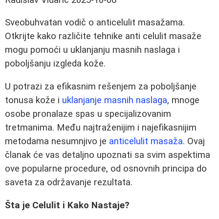
Sveobuhvatan vodič o anticelulit masažama.
Otkrijte kako različite tehnike anti celulit masaže
mogu pomoći u uklanjanju masnih naslaga i
poboljšanju izgleda kože.
U potrazi za efikasnim rešenjem za poboljšanje
tonusa kože i
uklanjanje masnih naslaga
, mnoge
osobe pronalaze spas u specijalizovanim
tretmanima. Među najtraženijim i najefikasnijim
metodama nesumnjivo je
anticelulit masaža
. Ovaj
članak će vas detaljno upoznati sa svim aspektima
ove popularne procedure, od osnovnih principa do
saveta za održavanje rezultata.
Šta je Celulit i Kako Nastaje?