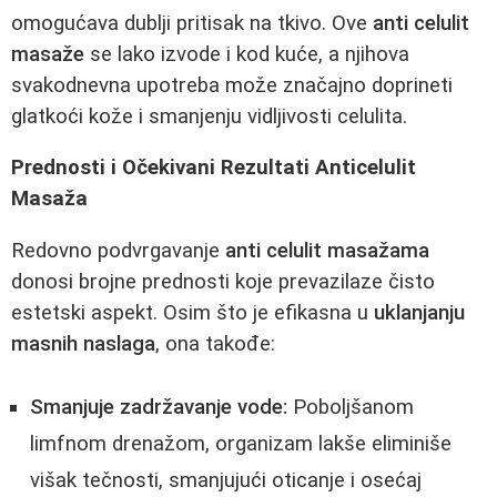
omogućava dublji pritisak na tkivo. Ove
anti celulit
masaže
se lako izvode i kod kuće, a njihova
svakodnevna upotreba može značajno doprineti
glatkoći kože i smanjenju vidljivosti celulita.
Prednosti i Očekivani Rezultati Anticelulit
Masaža
Redovno podvrgavanje
anti celulit masažama
donosi brojne prednosti koje prevazilaze čisto
estetski aspekt. Osim što je efikasna u
uklanjanju
masnih naslaga
, ona takođe:
Smanjuje zadržavanje vode:
Poboljšanom
limfnom drenažom, organizam lakše eliminiše
višak tečnosti, smanjujući oticanje i osećaj