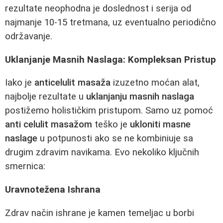
rezultate neophodna je doslednost i serija od
najmanje 10-15 tretmana, uz eventualno periodično
održavanje.
Uklanjanje Masnih Naslaga: Kompleksan Pristup
Iako je
anticelulit masaža
izuzetno moćan alat,
najbolje rezultate u
uklanjanju masnih naslaga
postižemo holističkim pristupom. Samo uz pomoć
anti celulit masažom
teško je
ukloniti masne
naslage
u potpunosti ako se ne kombiniuje sa
drugim zdravim navikama. Evo nekoliko ključnih
smernica:
Uravnotežena Ishrana
Zdrav način ishrane je kamen temeljac u borbi