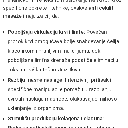
specifične pokrete i tehnike, ovakve
anti celulit
masaže
imaju za cilj da:
Poboljšaju cirkulaciju krvi i limfe:
Povećan
protok krvi omogućava bolje snabdevanje ćelija
kiseonikom i hranljivim materijama, dok
poboljšana limfna drenaža podstiče eliminaciju
toksina i viška tečnosti iz tkiva.
Razbiju masne naslage:
Intenzivniji pritisak i
specifične manipulacije pomažu u razbijanju
čvrstih naslaga masnoće, olakšavajući njihovo
uklanjanje iz organizma.
Stimulišu produkciju kolagena i elastina: