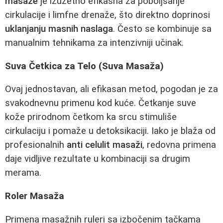
masaže
je izuzetno efikasna za poboljšanje
cirkulacije i limfne drenaže, što direktno doprinosi
uklanjanju masnih naslaga
. Često se kombinuje sa
manualnim tehnikama za intenzivniji učinak.
Suva Četkica za Telo (Suva Masaža)
Ovaj jednostavan, ali efikasan metod, pogodan je za
svakodnevnu primenu kod kuće. Četkanje suve
kože prirodnom četkom ka srcu stimuliše
cirkulaciju i pomaže u detoksikaciji. Iako je blaža od
profesionalnih
anti celulit masaži
, redovna primena
daje vidljive rezultate u kombinaciji sa drugim
merama.
Roler Masaža
Primena masažnih ruleri sa izbočenim tačkama