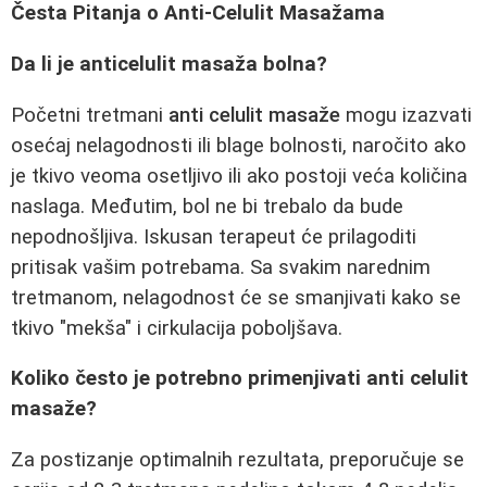
Česta Pitanja o Anti-Celulit Masažama
Da li je anticelulit masaža bolna?
Početni tretmani
anti celulit masaže
mogu izazvati
osećaj nelagodnosti ili blage bolnosti, naročito ako
je tkivo veoma osetljivo ili ako postoji veća količina
naslaga. Međutim, bol ne bi trebalo da bude
nepodnošljiva. Iskusan terapeut će prilagoditi
pritisak vašim potrebama. Sa svakim narednim
tretmanom, nelagodnost će se smanjivati kako se
tkivo "mekša" i cirkulacija poboljšava.
Koliko često je potrebno primenjivati anti celulit
masaže?
Za postizanje optimalnih rezultata, preporučuje se