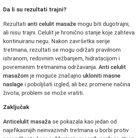
Da li su rezultati trajni?
Rezultati
anti celulit masaže
mogu biti dugotrajni,
ali nisu trajni. Celulit je hronično stanje koje zahteva
kontinuiranu negu. Nakon završetka serije
tretmana, rezultati se mogu održati pravilnom
ishranom, redovnim vežbanjem, hidratacijom i
povremenim tretmanima održavanja.
Anti celulit
masažom
je moguće značajno
ukloniti masne
naslage
i poboljšati izgled, ali bez promene načina
života, problem se može vratiti.
Zaključak
Anticelulit masaža
se pokazala kao jedan od
najefikasnijih neinvazivnih tretmana u borbi protiv