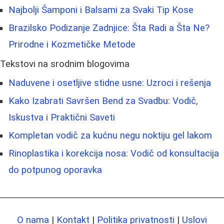
Najbolji Šamponi i Balsami za Svaki Tip Kose
Brazilsko Podizanje Zadnjice: Šta Radi a Šta Ne?
Prirodne i Kozmetičke Metode
Tekstovi na srodnim blogovima
Naduvene i osetljive stidne usne: Uzroci i rešenja
Kako Izabrati Savršen Bend za Svadbu: Vodič,
Iskustva i Praktični Saveti
Kompletan vodič za kućnu negu noktiju gel lakom
Rinoplastika i korekcija nosa: Vodič od konsultacija
do potpunog oporavka
O nama
|
Kontakt
|
Politika privatnosti
|
Uslovi