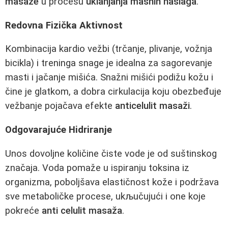
masaže
u procesu
uklanjanja masnih naslaga
.
Redovna Fizička Aktivnost
Kombinacija kardio vežbi (trčanje, plivanje, vožnja
bicikla) i treninga snage je idealna za sagorevanje
masti i jačanje mišića. Snažni mišići podižu kožu i
čine je glatkom, a dobra cirkulacija koju obezbeđuje
vežbanje pojačava efekte
anticelulit masaži
.
Odgovarajuće Hidriranje
Unos dovoljne količine čiste vode je od suštinskog
značaja. Voda pomaže u ispiranju toksina iz
organizma, poboljšava elastičnost kože i podržava
sve metaboličke procese, ukљučujući i one koje
pokreće
anti celulit masaža
.