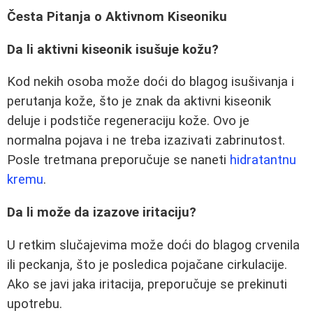
Česta Pitanja o Aktivnom Kiseoniku
Da li aktivni kiseonik isušuje kožu?
Kod nekih osoba može doći do blagog isušivanja i
perutanja kože, što je znak da aktivni kiseonik
deluje i podstiče regeneraciju kože. Ovo je
normalna pojava i ne treba izazivati zabrinutost.
Posle tretmana preporučuje se naneti
hidratantnu
kremu
.
Da li može da izazove iritaciju?
U retkim slučajevima može doći do blagog crvenila
ili peckanja, što je posledica pojačane cirkulacije.
Ako se javi jaka iritacija, preporučuje se prekinuti
upotrebu.