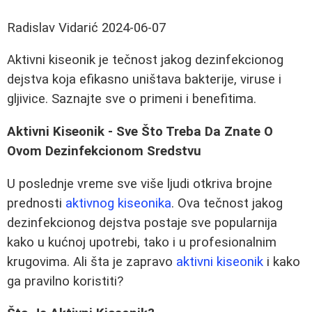
Radislav Vidarić
2024-06-07
Aktivni kiseonik je tečnost jakog dezinfekcionog
dejstva koja efikasno uništava bakterije, viruse i
gljivice. Saznajte sve o primeni i benefitima.
Aktivni Kiseonik - Sve Što Treba Da Znate O
Ovom Dezinfekcionom Sredstvu
U poslednje vreme sve više ljudi otkriva brojne
prednosti
aktivnog kiseonika
. Ova tečnost jakog
dezinfekcionog dejstva postaje sve popularnija
kako u kućnoj upotrebi, tako i u profesionalnim
krugovima. Ali šta je zapravo
aktivni kiseonik
i kako
ga pravilno koristiti?