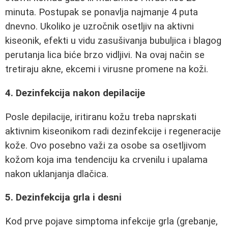
minuta. Postupak se ponavlja najmanje 4 puta
dnevno. Ukoliko je uzročnik osetljiv na aktivni
kiseonik, efekti u vidu zasušivanja bubuljica i blagog
perutanja lica biće brzo vidljivi. Na ovaj način se
tretiraju akne, ekcemi i virusne promene na koži.
4. Dezinfekcija nakon depilacije
Posle depilacije, iritiranu kožu treba naprskati
aktivnim kiseonikom radi dezinfekcije i regeneracije
kože. Ovo posebno važi za osobe sa osetljivom
kožom koja ima tendenciju ka crvenilu i upalama
nakon uklanjanja dlačica.
5. Dezinfekcija grla i desni
Kod prve pojave simptoma infekcije grla (grebanje,