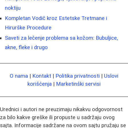
noktiju
Kompletan Vodič kroz Estetske Tretmane i
Hirurške Procedure
Saveti za lečenje problema sa kožom: Bubuljice,
akne, fleke i drugo
O nama
|
Kontakt
|
Politika privatnosti
|
Uslovi
korišćenja
|
Marketinški servisi
Urednici i autori ne preuzimaju nikakvu odgovornost
za bilo kakve greške ili propuste u sadržaju ovog
sajta. Informacije sadržane na ovom sajtu pružaju se