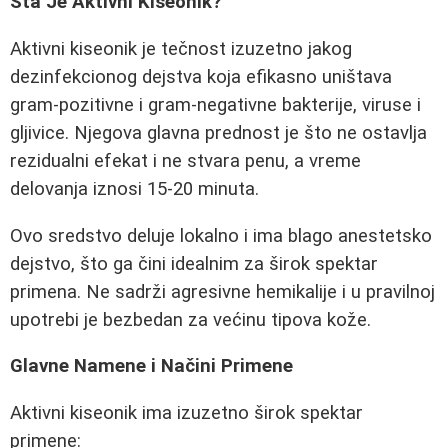
Šta Je Aktivni Kiseonik?
Aktivni kiseonik je tečnost izuzetno jakog
dezinfekcionog dejstva koja efikasno uništava
gram-pozitivne i gram-negativne bakterije, viruse i
gljivice. Njegova glavna prednost je što ne ostavlja
rezidualni efekat i ne stvara penu, a vreme
delovanja iznosi 15-20 minuta.
Ovo sredstvo deluje lokalno i ima blago anestetsko
dejstvo, što ga čini idealnim za širok spektar
primena. Ne sadrži agresivne hemikalije i u pravilnoj
upotrebi je bezbedan za većinu tipova kože.
Glavne Namene i Načini Primene
Aktivni kiseonik ima izuzetno širok spektar
primene: