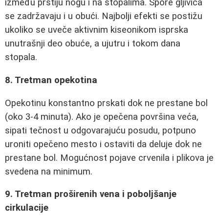
između prstiju nogu i na stopalima. Spore gljivica
se zadržavaju i u obući. Najbolji efekti se postižu
ukoliko se uveče aktivnim kiseonikom isprska
unutrašnji deo obuće, a ujutru i tokom dana
stopala.
8. Tretman opekotina
Opekotinu konstantno prskati dok ne prestane bol
(oko 3-4 minuta). Ako je opečena površina veća,
sipati tečnost u odgovarajuću posudu, potpuno
uroniti opečeno mesto i ostaviti da deluje dok ne
prestane bol. Mogućnost pojave crvenila i plikova je
svedena na minimum.
9. Tretman proširenih vena i poboljšanje
cirkulacije