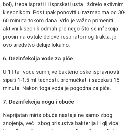
bol), treba isprati ili isprskati usta i ždrelo aktivnim
kiseonikom. Postupak ponoviti u razmacima od 30-
60 minuta tokom dana. Vrlo je važno primeniti
aktivni kiseonik odmah pre nego što se infekcija
proširi na ostale delove respiratornog trakta, jer
ovo sredstvo deluje lokalno.
6. Dezinfekcija vode za piće
U 1 litar vode sumnjive bakteriološke ispravnosti
sipati 1-1.5 ml tečnosti, promućkati i sačekati 15
minuta. Nakon toga voda je pogodna za piće.
7. Dezinfekcija nogu i obuće
Neprijatan miris obuće nastaje ne samo zbog
znojenja, već i zbog prisustva bakterija ili gljivica