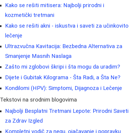
Kako se rešiti mitisera: Najbolji prirodni i
kozmetički tretmani
Kako se rešiti akni - iskustva i saveti za učinkovito
lečenje
Ultrazvučna Kavitacija: Bezbedna Alternativa za
Smanjenje Masnih Naslaga
Zašto mi zglobovi škripi i šta mogu da uradim?
Dijete i Gubitak Kilograma - Šta Radi, a Šta Ne?
Kondilomi (HPV): Simptomi, Dijagnoza i Lečenje
Tekstovi na srodnim blogovima
Najbolji Besplatni Tretmani Lepote: Prirodni Saveti
za Zdrav Izgled
Kompletni vodič za negu, ojačavanje i popravku