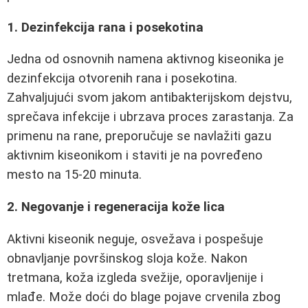
1. Dezinfekcija rana i posekotina
Jedna od osnovnih namena aktivnog kiseonika je
dezinfekcija otvorenih rana i posekotina.
Zahvaljujući svom jakom antibakterijskom dejstvu,
sprečava infekcije i ubrzava proces zarastanja. Za
primenu na rane, preporučuje se navlažiti gazu
aktivnim kiseonikom i staviti je na povređeno
mesto na 15-20 minuta.
2. Negovanje i regeneracija kože lica
Aktivni kiseonik neguje, osvežava i pospešuje
obnavljanje površinskog sloja kože. Nakon
tretmana, koža izgleda svežije, oporavljenije i
mlađe. Može doći do blage pojave crvenila zbog