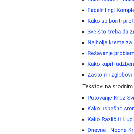
Facelifting: Kompl
Kako se boriti prot
Sve što treba da z
Najbolje kreme za 
Rešavanje problema 
Kako kupiti udžben
Zašto mi zglobovi 
Tekstovi na srodnim
Putovanje Kroz Svij
Kako uspešno smršat
Kako Različiti Lju
Dnevne i Noćne Kre