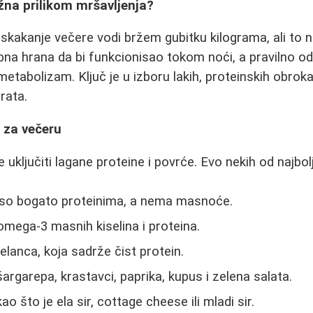
žna prilikom mršavljenja?
skakanje večere vodi bržem gubitku kilograma, ali to ni
bna hrana da bi funkcionisao tokom noći, a pravilno o
metabolizam. Ključ je u izboru lakih, proteinskih obro
rata.
 za večeru
e uključiti lagane proteine i povrće. Evo nekih od najbolj
so bogato proteinima, a nema masnoće.
omega-3 masnih kiselina i proteina.
lanca, koja sadrže čist protein.
šargarepa, krastavci, paprika, kupus i zelena salata.
kao što je ela sir, cottage cheese ili mladi sir.