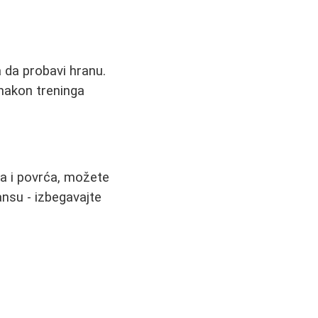
 da probavi hranu.
nakon treninga
na i povrća, možete
ansu - izbegavajte