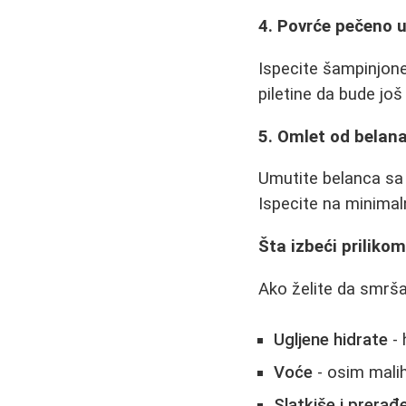
4. Povrće pečeno u
Ispecite šampinjone,
piletine da bude još
5. Omlet od belan
Umutite belanca sa 
Ispecite na minimalno
Šta izbeći priliko
Ako želite da smrša
Ugljene hidrate
- 
Voće
- osim malih
Slatkiše i prerađ