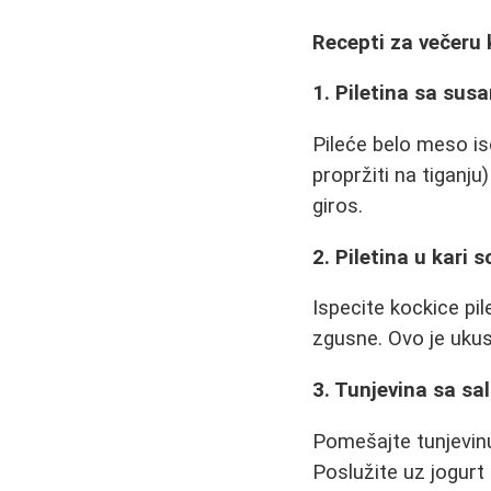
Recepti za večeru k
1. Piletina sa sus
Pileće belo meso is
propržiti na tiganju
giros.
2. Piletina u kari 
Ispecite kockice pil
zgusne. Ovo je ukus
3. Tunjevina sa s
Pomešajte tunjevinu
Poslužite uz jogurt