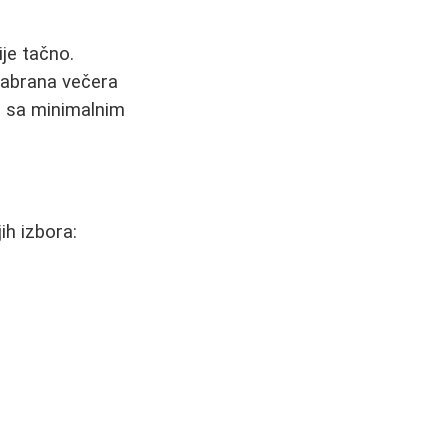
je tačno.
dabrana večera
ka sa minimalnim
ih izbora: