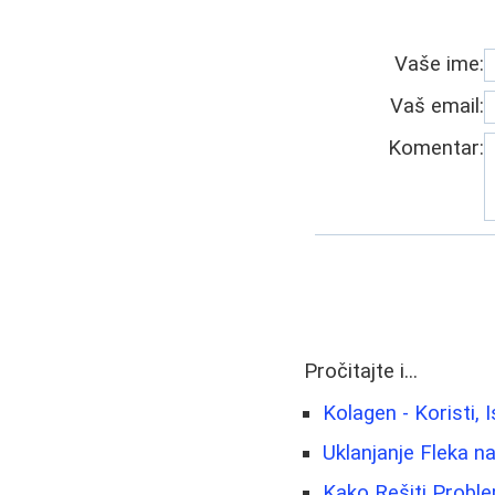
Vaše ime:
Vaš email:
Komentar:
Pročitajte i...
Kolagen - Koristi, 
Uklanjanje Fleka na
Kako Rešiti Proble