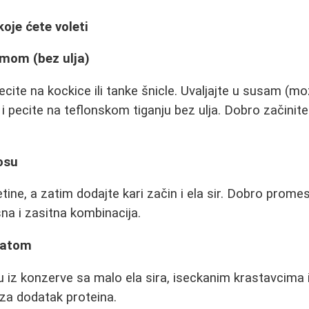
oje ćete voleti
amom (bez ulja)
ecite na kockice ili tanke šnicle. Uvaljajte u susam (
) i pecite na teflonskom tiganju bez ulja. Dobro začini
sosu
etine, a zatim dodajte kari začin i ela sir. Dobro prom
na i zasitna kombinacija.
alatom
 iz konzerve sa malo ela sira, iseckanim krastavcima i
 za dodatak proteina.