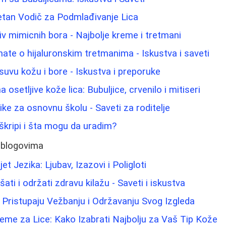
etan Vodič za Podmlađivanje Lica
iv mimicnih bora - Najbolje kreme i tretmani
nate o hijaluronskim tretmanima - Iskustva i saveti
suvu kožu i bore - Iskustva i preporuke
osetljive kože lica: Bubuljice, crvenilo i mitiseri
ike za osnovnu školu - Saveti za roditelje
škripi i šta mogu da uradim?
 blogovima
et Jezika: Ljubav, Izazovi i Poligloti
i i održati zdravu kilažu - Saveti i iskustva
di Pristupaju Vežbanju i Održavanju Svog Izgleda
me za Lice: Kako Izabrati Najbolju za Vaš Tip Kože