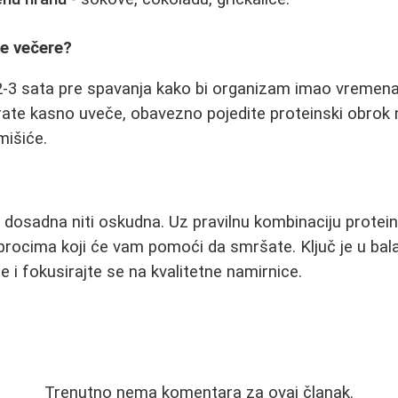
me večere?
 2-3 sata pre spavanja kako bi organizam imao vremena
rate kasno uveče, obavezno pojedite proteinski obrok 
mišiće.
 dosadna niti oskudna. Uz pravilnu kombinaciju protei
brocima koji će vam pomoći da smršate. Ključ je u bal
 i fokusirajte se na kvalitetne namirnice.
Trenutno nema komentara za ovaj članak.