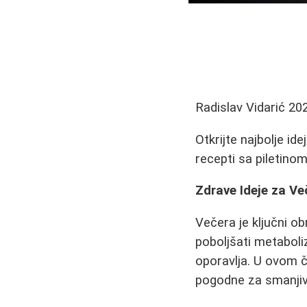
Radislav Vidarić
20
Otkrijte najbolje i
recepti sa piletino
Zdrave Ideje za V
Večera je ključni o
poboljšati metaboli
oporavlja. U ovom č
pogodne za smanjiv