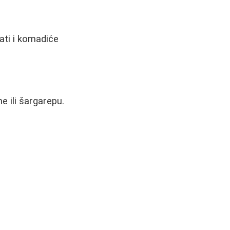
dati i komadiće
e ili šargarepu.