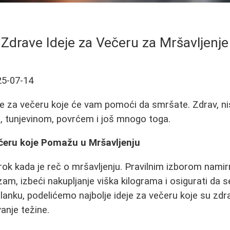
Zdrave Ideje za Večeru za Mršavljenje
25-07-14
deje za večeru koje će vam pomoći da smršate. Zdrav, ni
m, tunjevinom, povrćem i još mnogo toga.
ečeru koje Pomažu u Mršavljenju
brok kada je reč o mršavljenju. Pravilnim izborom nami
zam, izbeći nakupljanje viška kilograma i osigurati da
lanku, podelićemo najbolje ideje za večeru koje su zdr
anje težine.