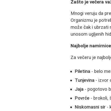
Zašto je večera va
Mnogi veruju da pre
Organizmu je potre
može čak i ubrzati 
unosom ugljenih hid
Najbolje namirnice
Za večeru je najbolj
Piletina
- belo me
Tunjevina
- izvor 
Jaja
- pogotovo be
Povrće
- brokoli, 
Niskomasni sir
- 