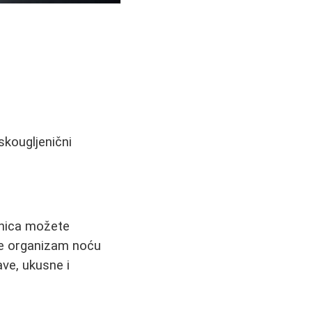
skougljenični
rnica možete
 se organizam noću
ave, ukusne i