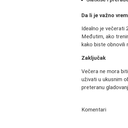
Da li je važno vre
Idealno je večerati
Međutim, ako treni
kako biste obnovili 
Zaključak
Večera ne mora biti
uživati u ukusnim o
preteranu gladovanje
Komentari