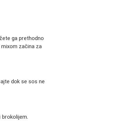
možete ga prethodno
te mixom začina za
esajte dok se sos ne
 brokolijem.