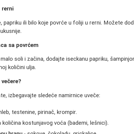
 rerni
 papriku ili bilo koje povrće u foliji u rerni. Možete do
 ukusnije.
aca sa povrćem
malo soli i začina, dodajte iseckanu papriku, šampinjon
j količini ulja.
m večere?
te, izbegavajte sledeće namirnice uveče:
hleb, testenine, pirinač, krompir.
 količina kostunjavog voća (bademi, lešnici).
enu hranu
- sokove, čokoladu, grickalice.