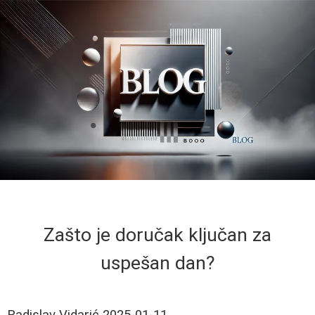
Zašto je doručak ključan za
uspešan dan?
Radislav Vidarić
2025-01-11