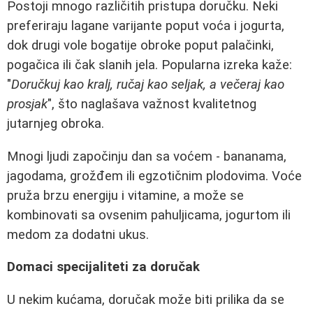
Postoji mnogo različitih pristupa doručku. Neki
preferiraju lagane varijante poput voća i jogurta,
dok drugi vole bogatije obroke poput palačinki,
pogačica ili čak slanih jela. Popularna izreka kaže:
"
Doručkuj kao kralj, ručaj kao seljak, a večeraj kao
prosjak
", što naglašava važnost kvalitetnog
jutarnjeg obroka.
Mnogi ljudi započinju dan sa voćem - bananama,
jagodama, grožđem ili egzotičnim plodovima. Voće
pruža brzu energiju i vitamine, a može se
kombinovati sa ovsenim pahuljicama, jogurtom ili
medom za dodatni ukus.
Domaci specijaliteti za doručak
U nekim kućama, doručak može biti prilika da se