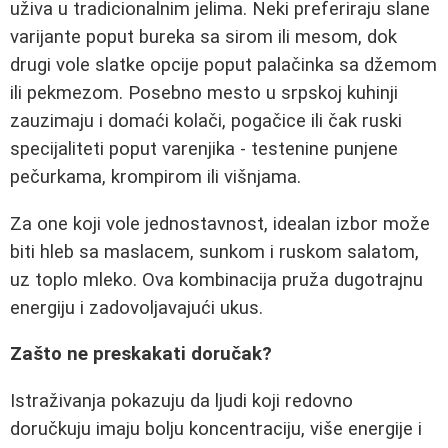
uživa u tradicionalnim jelima. Neki preferiraju slane
varijante poput bureka sa sirom ili mesom, dok
drugi vole slatke opcije poput palačinka sa džemom
ili pekmezom. Posebno mesto u srpskoj kuhinji
zauzimaju i domaći kolači, pogačice ili čak ruski
specijaliteti poput varenjika - testenine punjene
pečurkama, krompirom ili višnjama.
Za one koji vole jednostavnost, idealan izbor može
biti hleb sa maslacem, sunkom i ruskom salatom,
uz toplo mleko. Ova kombinacija pruža dugotrajnu
energiju i zadovoljavajući ukus.
Zašto ne preskakati doručak?
Istraživanja pokazuju da ljudi koji redovno
doručkuju imaju bolju koncentraciju, više energije i