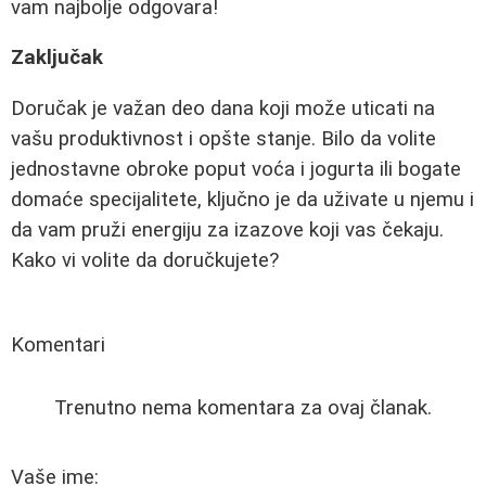
vam najbolje odgovara!
Zaključak
Doručak je važan deo dana koji može uticati na
vašu produktivnost i opšte stanje. Bilo da volite
jednostavne obroke poput voća i jogurta ili bogate
domaće specijalitete, ključno je da uživate u njemu i
da vam pruži energiju za izazove koji vas čekaju.
Kako vi volite da doručkujete?
Komentari
Trenutno nema komentara za ovaj članak.
Vaše ime: