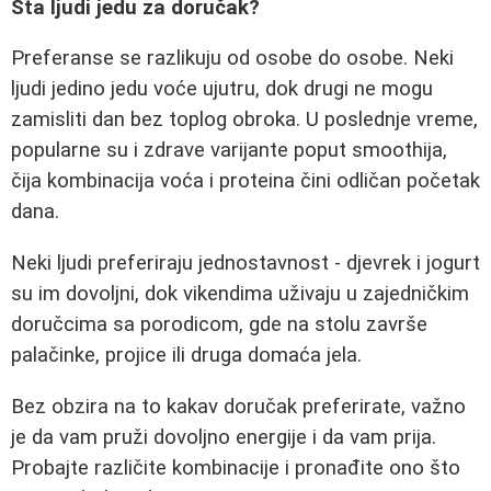
Šta ljudi jedu za doručak?
Preferanse se razlikuju od osobe do osobe. Neki
ljudi jedino jedu voće ujutru, dok drugi ne mogu
zamisliti dan bez toplog obroka. U poslednje vreme,
popularne su i zdrave varijante poput smoothija,
čija kombinacija voća i proteina čini odličan početak
dana.
Neki ljudi preferiraju jednostavnost - djevrek i jogurt
su im dovoljni, dok vikendima uživaju u zajedničkim
doručcima sa porodicom, gde na stolu završe
palačinke, projice ili druga domaća jela.
Bez obzira na to kakav doručak preferirate, važno
je da vam pruži dovoljno energije i da vam prija.
Probajte različite kombinacije i pronađite ono što