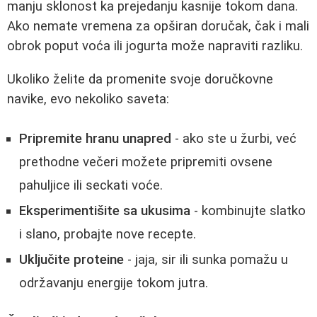
manju sklonost ka prejedanju kasnije tokom dana.
Ako nemate vremena za opširan doručak, čak i mali
obrok poput voća ili jogurta može napraviti razliku.
Ukoliko želite da promenite svoje doručkovne
navike, evo nekoliko saveta:
Pripremite hranu unapred
- ako ste u žurbi, već
prethodne večeri možete pripremiti ovsene
pahuljice ili seckati voće.
Eksperimentišite sa ukusima
- kombinujte slatko
i slano, probajte nove recepte.
Uključite proteine
- jaja, sir ili sunka pomažu u
održavanju energije tokom jutra.