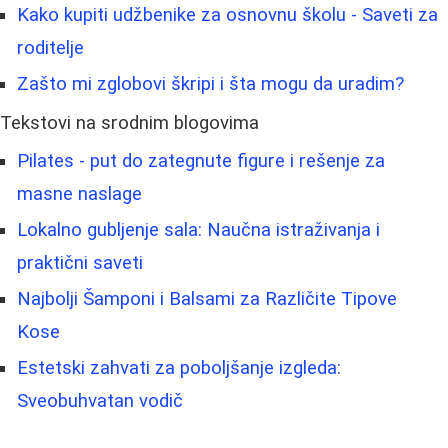
Kako kupiti udžbenike za osnovnu školu - Saveti za
roditelje
Zašto mi zglobovi škripi i šta mogu da uradim?
Tekstovi na srodnim blogovima
Pilates - put do zategnute figure i rešenje za
masne naslage
Lokalno gubljenje sala: Naučna istraživanja i
praktični saveti
Najbolji Šamponi i Balsami za Različite Tipove
Kose
Estetski zahvati za poboljšanje izgleda:
Sveobuhvatan vodič