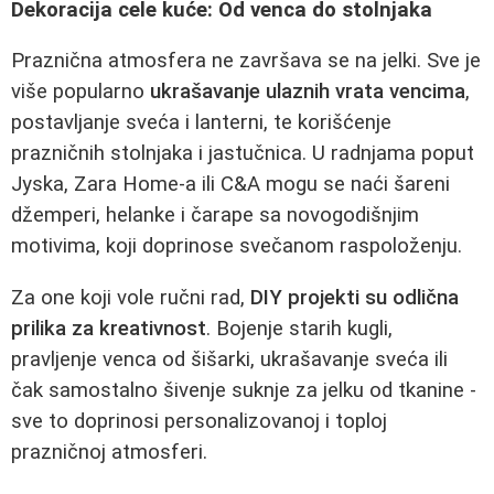
Dekoracija cele kuće: Od venca do stolnjaka
Praznična atmosfera ne završava se na jelki. Sve je
više popularno
ukrašavanje ulaznih vrata vencima
,
postavljanje sveća i lanterni, te korišćenje
prazničnih stolnjaka i jastučnica. U radnjama poput
Jyska, Zara Home-a ili C&A mogu se naći šareni
džemperi, helanke i čarape sa novogodišnjim
motivima, koji doprinose svečanom raspoloženju.
Za one koji vole ručni rad,
DIY projekti su odlična
prilika za kreativnost
. Bojenje starih kugli,
pravljenje venca od šišarki, ukrašavanje sveća ili
čak samostalno šivenje suknje za jelku od tkanine -
sve to doprinosi personalizovanoj i toploj
prazničnoj atmosferi.