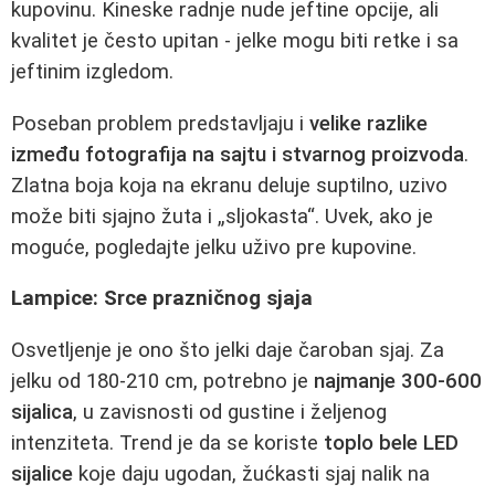
kupovinu. Kineske radnje nude jeftine opcije, ali
kvalitet je često upitan - jelke mogu biti retke i sa
jeftinim izgledom.
Poseban problem predstavljaju i
velike razlike
između fotografija na sajtu i stvarnog proizvoda
.
Zlatna boja koja na ekranu deluje suptilno, uzivo
može biti sjajno žuta i „sljokasta“. Uvek, ako je
moguće, pogledajte jelku uživo pre kupovine.
Lampice: Srce prazničnog sjaja
Osvetljenje je ono što jelki daje čaroban sjaj. Za
jelku od 180-210 cm, potrebno je
najmanje 300-600
sijalica
, u zavisnosti od gustine i željenog
intenziteta. Trend je da se koriste
toplo bele LED
sijalice
koje daju ugodan, žućkasti sjaj nalik na