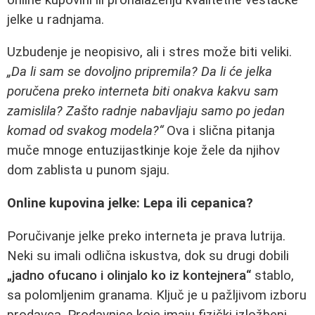
jelke u radnjama.
Uzbudenje je neopisivo, ali i stres može biti veliki.
„Da li sam se dovoljno pripremila? Da li će jelka
poručena preko interneta biti onakva kakvu sam
zamislila? Zašto radnje nabavljaju samo po jedan
komad od svakog modela?“
Ova i slična pitanja
muče mnoge entuzijastkinje koje žele da njihov
dom zablista u punom sjaju.
Online kupovina jelke: Lepa ili cepanica?
Poručivanje jelke preko interneta je prava lutrija.
Neki su imali odlična iskustva, dok su drugi dobili
„jadno ofucano i olinjalo ko iz kontejnera“
stablo,
sa polomljenim granama. Ključ je u pažljivom izboru
prodavca. Prodavnice koje imaju fizički izložbeni