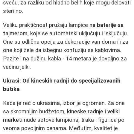
sveću, za razliku od hladno belih koje mogu delovati
sterilno.
Veliku praktičnost pružaju lampice
na baterije sa
tajmerom
, koje se automatski uključuju i isključuju.
One su odlična opcija za dekoracije van doma ili za
one koji žele da izbegnu konfuziju sa kablovima.
Pazite i na dužinu kabla - 14 metara je dovoljno za
većinu jelki.
Ukrasi: Od kineskih radnji do specijalizovanih
butika
Kada je reč o ukrasima, izbor je ogroman. Za one
sa skromnijim budžetom,
kineske radnje i veliki
marketi
nude setove lampiona, traka i figurica po
veoma povoljnim cenama. Međutim, kvalitet je