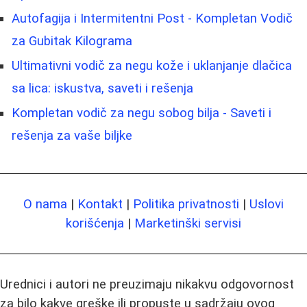
Autofagija i Intermitentni Post - Kompletan Vodič
za Gubitak Kilograma
Ultimativni vodič za negu kože i uklanjanje dlačica
sa lica: iskustva, saveti i rešenja
Kompletan vodič za negu sobog bilja - Saveti i
rešenja za vaše biljke
O nama
|
Kontakt
|
Politika privatnosti
|
Uslovi
korišćenja
|
Marketinški servisi
Urednici i autori ne preuzimaju nikakvu odgovornost
za bilo kakve greške ili propuste u sadržaju ovog