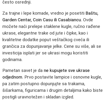
često osrednji.
Za trajne i lepe komade, vredno je posetiti
Baštu,
Garden Centar, Coin Casu ili Casabiancu
. Ovde
možete naći prelepe staklene kugle, ručno rađene
ukrase, elegantne trake od jute i čipke, kao i
kvalitetne dodatke poput veštačkog cveća ili
grančica za dopunjavanje jelke. Cene su više, ali se
investicija isplati jer se ukrasi mogu koristiti
godinama.
Pametan savet je da
ne kupujete sve ukrase
odjednom
. Prvo postavite lampice i osnovne kugle,
pa zatim postupno dopunjujte sa trakama,
šišarkama, figuricama i drugim detaljima kako biste
postigli uravnotežen i skladan izgled.