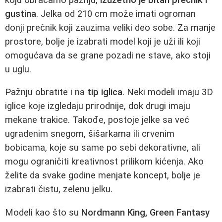
gustina
. Jelka od 210 cm može imati ogroman
donji prečnik koji zauzima veliki deo sobe. Za manje
prostore, bolje je izabrati model koji je uži ili koji
omogućava da se grane pozadi ne stave, ako stoji
u uglu.
Pažnju obratite i na
tip iglica
. Neki modeli imaju 3D
iglice koje izgledaju prirodnije, dok drugi imaju
mekane trakice. Takođe, postoje jelke sa već
ugradenim snegom, šišarkama ili crvenim
bobicama, koje su same po sebi dekorativne, ali
mogu ograničiti kreativnost prilikom kićenja. Ako
želite da svake godine menjate koncept, bolje je
izabrati čistu, zelenu jelku.
Modeli kao što su
Nordmann King, Green Fantasy