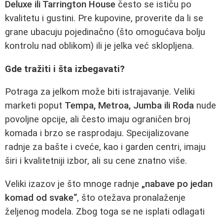
Deluxe ili Tarrington House
često se ističu po
kvalitetu i gustini. Pre kupovine, proverite da li se
grane ubacuju pojedinačno (što omogućava bolju
kontrolu nad oblikom) ili je jelka već sklopljena.
Gde tražiti i šta izbegavati?
Potraga za jelkom može biti istrajavanje. Veliki
marketi poput
Tempa, Metroa, Jumba ili Roda
nude
povoljne opcije, ali često imaju ograničen broj
komada i brzo se rasprodaju. Specijalizovane
radnje za bašte i cveće, kao i garden centri, imaju
širi i kvalitetniji izbor, ali su cene znatno više.
Veliki izazov je što mnoge radnje
„nabave po jedan
komad od svake“
, što otežava pronalaženje
željenog modela. Zbog toga se ne isplati odlagati