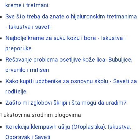
kreme i tretmani
Sve što treba da znate o hijaluronskim tretmanima
- Iskustva i saveti
Najbolje kreme za suvu kožu i bore - Iskustva i
preporuke
Rešavanje problema osetljive kože lica: Bubuljice,
crvenilo i mitiseri
Kako kupiti udžbenike za osnovnu školu - Saveti za
roditelje
Zašto mi zglobovi škripi i šta mogu da uradim?
Tekstovi na srodnim blogovima
Korekcija klempavih ušiju (Otoplastika): Iskustva,
Oporavak i Saveti