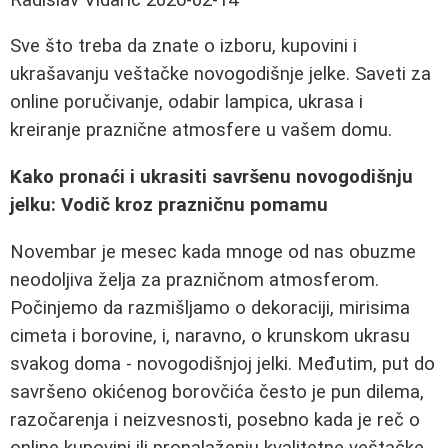
Sve što treba da znate o izboru, kupovini i
ukrašavanju veštačke novogodišnje jelke. Saveti za
online poručivanje, odabir lampica, ukrasa i
kreiranje praznične atmosfere u vašem domu.
Kako pronaći i ukrasiti savršenu novogodišnju
jelku: Vodič kroz prazničnu pomamu
Novembar je mesec kada mnoge od nas obuzme
neodoljiva želja za prazničnom atmosferom.
Počinjemo da razmišljamo o dekoraciji, mirisima
cimeta i borovine, i, naravno, o krunskom ukrasu
svakog doma - novogodišnjoj jelki. Međutim, put do
savršeno okićenog borovčića često je pun dilema,
razočarenja i neizvesnosti, posebno kada je reč o
online kupovini ili pronalaženju kvalitetne veštačke