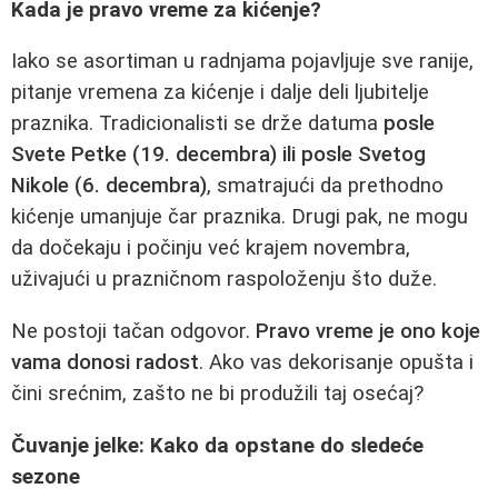
Kada je pravo vreme za kićenje?
Iako se asortiman u radnjama pojavljuje sve ranije,
pitanje vremena za kićenje i dalje deli ljubitelje
praznika. Tradicionalisti se drže datuma
posle
Svete Petke (19. decembra) ili posle Svetog
Nikole (6. decembra)
, smatrajući da prethodno
kićenje umanjuje čar praznika. Drugi pak, ne mogu
da dočekaju i počinju već krajem novembra,
uživajući u prazničnom raspoloženju što duže.
Ne postoji tačan odgovor.
Pravo vreme je ono koje
vama donosi radost
. Ako vas dekorisanje opušta i
čini srećnim, zašto ne bi produžili taj osećaj?
Čuvanje jelke: Kako da opstane do sledeće
sezone