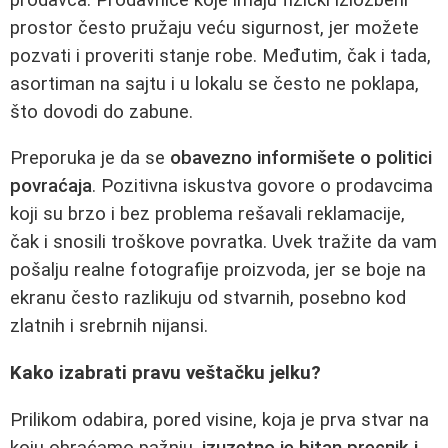
prostor često pružaju veću sigurnost, jer možete
pozvati i proveriti stanje robe. Međutim, čak i tada,
asortiman na sajtu i u lokalu se često ne poklapa,
što dovodi do zabune.
Preporuka je da se
obavezno informišete o politici
povraćaja
. Pozitivna iskustva govore o prodavcima
koji su brzo i bez problema rešavali reklamacije,
čak i snosili troškove povratka. Uvek tražite da vam
pošalju realne fotografije proizvoda, jer se boje na
ekranu često razlikuju od stvarnih, posebno kod
zlatnih i srebrnih nijansi.
Kako izabrati pravu veštačku jelku?
Prilikom odabira, pored visine, koja je prva stvar na
koju obraćamo pažnju,
izuzetno je bitan precnik i