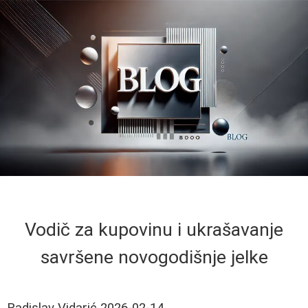
Vodič za kupovinu i ukrašavanje
savršene novogodišnje jelke
Radislav Vidarić
2026-02-14