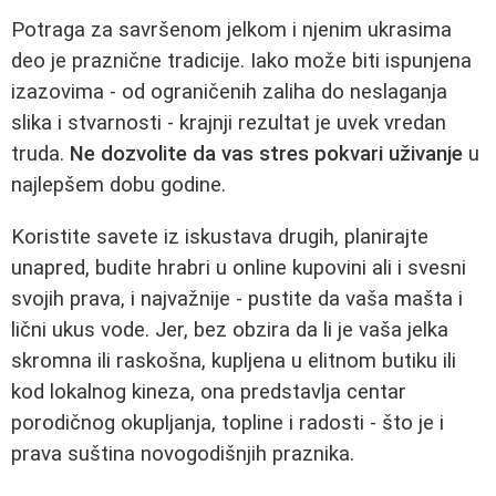
Potraga za savršenom jelkom i njenim ukrasima
deo je praznične tradicije. Iako može biti ispunjena
izazovima - od ograničenih zaliha do neslaganja
slika i stvarnosti - krajnji rezultat je uvek vredan
truda.
Ne dozvolite da vas stres pokvari uživanje
u
najlepšem dobu godine.
Koristite savete iz iskustava drugih, planirajte
unapred, budite hrabri u online kupovini ali i svesni
svojih prava, i najvažnije - pustite da vaša mašta i
lični ukus vode. Jer, bez obzira da li je vaša jelka
skromna ili raskošna, kupljena u elitnom butiku ili
kod lokalnog kineza, ona predstavlja centar
porodičnog okupljanja, topline i radosti - što je i
prava suština novogodišnjih praznika.