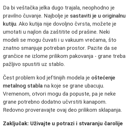
Da bi veštačka jelka dugo trajala, neophodno je
pravilno čuvanje. Najbolje je
sastaviti je u originalnu
kutiju
. Ako kutija nije dovoljno čvrsta, možete je
umotati u najlon da zaštitite od prašine. Neki
modeli se mogu čuvati i u vakuum vrećama, što
znatno smanjuje potreban prostor. Pazite da se
grančice ne izlome prilikom pakovanja - grane treba
pažljivo spustiti uz stablo.
Čest problem kod jeftinijih modela je
oštećenje
metalnog stabla
na koje se grane ubacuju.
Vremenom, otvori mogu da popuste, pa je neke
grane potrebno dodatno učvrstiti kanapom.
Redovno proveravajte ovaj deo prilikom sklapanja.
Zaključak: Uživajte u potrazi i stvaranju čarolije