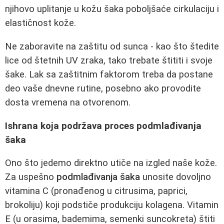
njihovo uplitanje u kožu šaka poboljšaće cirkulaciju i
elastičnost kože.
Ne zaboravite na zaštitu od sunca - kao što štedite
lice od štetnih UV zraka, tako trebate štititi i svoje
šake. Lak sa zaštitnim faktorom treba da postane
deo vaše dnevne rutine, posebno ako provodite
dosta vremena na otvorenom.
Ishrana koja podržava proces podmlađivanja
šaka
Ono što jedemo direktno utiče na izgled naše kože.
Za uspešno
podmlađivanja šaka
unosite dovoljno
vitamina C (pronađenog u citrusima, paprici,
brokoliju) koji podstiče produkciju kolagena. Vitamin
E (u orasima, bademima, semenki suncokreta) štiti