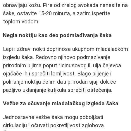
obnavljaju kožu. Pire od zrelog avokada nanesite na
šake, ostavite 15-20 minuta, a zatim isperite
toplom vodom.
Negla noktiju kao deo podmlađivanja šaka
Lepi i zdravi nokti doprinose ukupnom mladalačkom
izgledu šaka. Redovno njihovo podmazivanje
prirodnim uljima poput ricinusovog ili ulja čajevca
ojačaće ih i sprečiti lomljivost. Blago piljenje i
poliranje noktiju će im dati prirodan sjaj, dok će
pažljivo uklanjanje kutikula sprečiti oštećenja.
Vežbe za očuvanje mladalačkog izgleda šaka
Jednostavne vežbe šaka mogu poboljšati
cirkulaciju i očuvati pokretljivost zglobova.