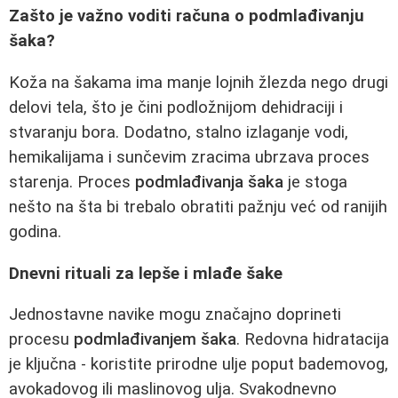
Zašto je važno voditi računa o podmlađivanju
šaka?
Koža na šakama ima manje lojnih žlezda nego drugi
delovi tela, što je čini podložnijom dehidraciji i
stvaranju bora. Dodatno, stalno izlaganje vodi,
hemikalijama i sunčevim zracima ubrzava proces
starenja. Proces
podmlađivanja šaka
je stoga
nešto na šta bi trebalo obratiti pažnju već od ranijih
godina.
Dnevni rituali za lepše i mlađe šake
Jednostavne navike mogu značajno doprineti
procesu
podmlađivanjem šaka
. Redovna hidratacija
je ključna - koristite prirodne ulje poput bademovog,
avokadovog ili maslinovog ulja. Svakodnevno