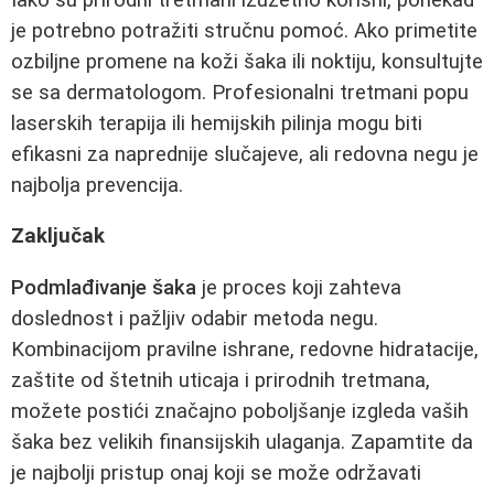
je potrebno potražiti stručnu pomoć. Ako primetite
ozbiljne promene na koži šaka ili noktiju, konsultujte
se sa dermatologom. Profesionalni tretmani popu
laserskih terapija ili hemijskih pilinja mogu biti
efikasni za naprednije slučajeve, ali redovna negu je
najbolja prevencija.
Zaključak
Podmlađivanje šaka
je proces koji zahteva
doslednost i pažljiv odabir metoda negu.
Kombinacijom pravilne ishrane, redovne hidratacije,
zaštite od štetnih uticaja i prirodnih tretmana,
možete postići značajno poboljšanje izgleda vaših
šaka bez velikih finansijskih ulaganja. Zapamtite da
je najbolji pristup onaj koji se može održavati