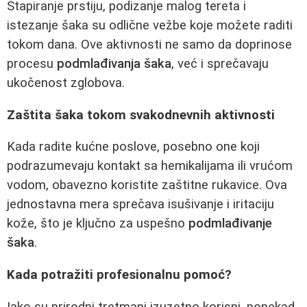
Štapiranje prstiju, podizanje malog tereta i
istezanje šaka su odlične vežbe koje možete raditi
tokom dana. Ove aktivnosti ne samo da doprinose
procesu
podmlađivanja šaka
, već i sprečavaju
ukočenost zglobova.
Zaštita šaka tokom svakodnevnih aktivnosti
Kada radite kućne poslove, posebno one koji
podrazumevaju kontakt sa hemikalijama ili vrućom
vodom, obavezno koristite zaštitne rukavice. Ova
jednostavna mera sprečava isušivanje i iritaciju
kože, što je ključno za uspešno
podmlađivanje
šaka
.
Kada potražiti profesionalnu pomoć?
Iako su prirodni tretmani izuzetno korisni, ponekad