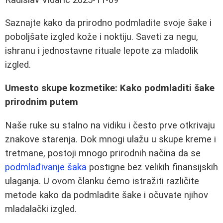
Saznajte kako da prirodno podmladite svoje šake i
poboljšate izgled kože i noktiju. Saveti za negu,
ishranu i jednostavne rituale lepote za mladolik
izgled.
Umesto skupe kozmetike: Kako podmladiti šake
prirodnim putem
Naše ruke su stalno na vidiku i često prve otkrivaju
znakove starenja. Dok mnogi ulažu u skupe kreme i
tretmane, postoji mnogo prirodnih načina da se
podmlađivanje šaka
postigne bez velikih finansijskih
ulaganja. U ovom članku ćemo istražiti različite
metode kako da podmladite šake i očuvate njihov
mladalački izgled.