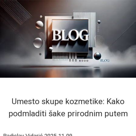
Umesto skupe kozmetike: Kako
podmladiti šake prirodnim putem
Radislav Vidarić
2025-11-09