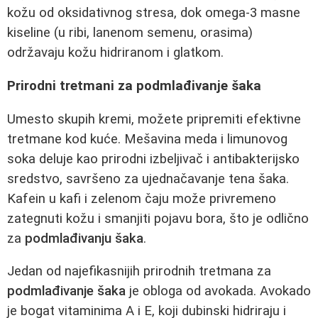
kožu od oksidativnog stresa, dok omega-3 masne
kiseline (u ribi, lanenom semenu, orasima)
održavaju kožu hidriranom i glatkom.
Prirodni tretmani za podmlađivanje šaka
Umesto skupih kremi, možete pripremiti efektivne
tretmane kod kuće. Mešavina meda i limunovog
soka deluje kao prirodni izbeljivač i antibakterijsko
sredstvo, savršeno za ujednačavanje tena šaka.
Kafein u kafi i zelenom čaju može privremeno
zategnuti kožu i smanjiti pojavu bora, što je odlično
za
podmlađivanju šaka
.
Jedan od najefikasnijih prirodnih tretmana za
podmlađivanje šaka
je obloga od avokada. Avokado
je bogat vitaminima A i E, koji dubinski hidriraju i