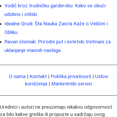
Vodič kroz trudničku garderobu: Kako se obući
udobno i stilski
Idealne Grudi: Šta Nauka Zaista Kaže o Veličini i
Obliku
Ravan stomak: Prirodni put i estetski tretmani za
uklanjanje masnih naslaga
O nama
|
Kontakt
|
Politika privatnosti
|
Uslovi
korišćenja
|
Marketinški servisi
Urednici i autori ne preuzimaju nikakvu odgovornost
za bilo kakve greške ili propuste u sadržaju ovog