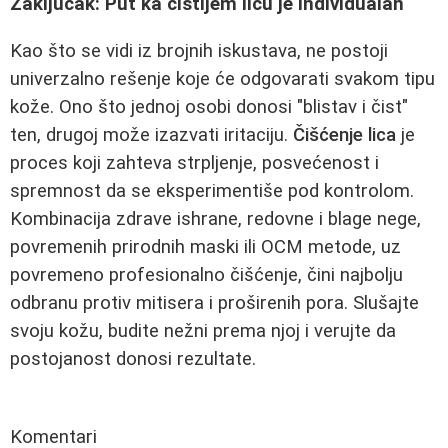
Zaključak: Put ka čistijem licu je individualan
Kao što se vidi iz brojnih iskustava, ne postoji
univerzalno rešenje koje će odgovarati svakom tipu
kože. Ono što jednoj osobi donosi "blistav i čist"
ten, drugoj može izazvati iritaciju.
Čišćenje lica
je
proces koji zahteva strpljenje, posvećenost i
spremnost da se eksperimentiše pod kontrolom.
Kombinacija zdrave ishrane, redovne i blage nege,
povremenih prirodnih maski ili OCM metode, uz
povremeno profesionalno čišćenje, čini najbolju
odbranu protiv mitisera i proširenih pora. Slušajte
svoju kožu, budite nežni prema njoj i verujte da
postojanost donosi rezultate.
Komentari