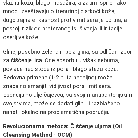
vlažnu kožu, blago masažira, a zatim ispire. Iako
mnogi izveštavaju o trenutnoj glatkoći kože,
dugotrajna efikasnost protiv mitisera je upitna, a
postoji rizik od preteranog isušivanja ili iritacije
osetljive kože.
Gline, posebno zelena ili bela glina, su odličan izbor
za
čišćenje lica
. One apsorbuju višak sebuma,
povlače nečistoće iz pora i blago stežu kožu.
Redovna primena (1-2 puta nedeljno) može
značajno smanjiti vidljivost pora i mitisera.
Esencijalno ulje čajevca, sa svojim antibakterijskim
svojstvima, može se dodati glini ili razblaženo
naneti lokalno na problematična područja.
Revolucionarna metoda: Čišćenje uljima (Oil
Cleansing Method - OCM)