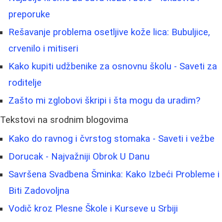
preporuke
Rešavanje problema osetljive kože lica: Bubuljice,
crvenilo i mitiseri
Kako kupiti udžbenike za osnovnu školu - Saveti za
roditelje
Zašto mi zglobovi škripi i šta mogu da uradim?
Tekstovi na srodnim blogovima
Kako do ravnog i čvrstog stomaka - Saveti i vežbe
Dorucak - Najvažniji Obrok U Danu
Savršena Svadbena Šminka: Kako Izbeći Probleme i
Biti Zadovoljna
Vodič kroz Plesne Škole i Kurseve u Srbiji