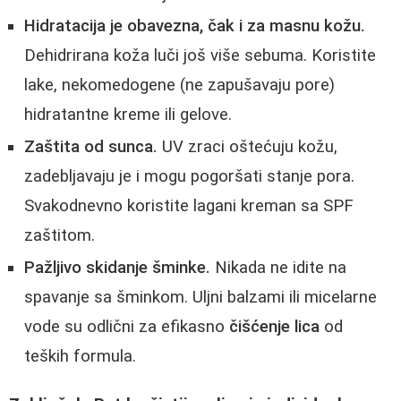
Hidratacija je obavezna, čak i za masnu kožu.
Dehidrirana koža luči još više sebuma. Koristite
lake, nekomedogene (ne zapušavaju pore)
hidratantne kreme ili gelove.
Zaštita od sunca.
UV zraci oštećuju kožu,
zadebljavaju je i mogu pogoršati stanje pora.
Svakodnevno koristite lagani kreman sa SPF
zaštitom.
Pažljivo skidanje šminke.
Nikada ne idite na
spavanje sa šminkom. Uljni balzami ili micelarne
vode su odlični za efikasno
čišćenje lica
od
teških formula.