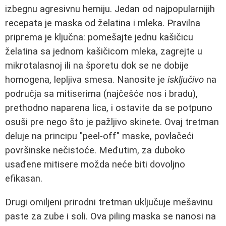
izbegnu agresivnu hemiju. Jedan od najpopularnijih
recepata je maska od želatina i mleka. Pravilna
priprema je ključna: pomešajte jednu kašičicu
želatina sa jednom kašičicom mleka, zagrejte u
mikrotalasnoj ili na šporetu dok se ne dobije
homogena, lepljiva smesa. Nanosite je
isključivo
na
područja sa mitiserima (najčešće nos i bradu),
prethodno naparena lica, i ostavite da se potpuno
osuši pre nego što je pažljivo skinete. Ovaj tretman
deluje na principu "peel-off" maske, povlačeći
površinske nečistoće. Međutim, za duboko
usađene mitisere možda neće biti dovoljno
efikasan.
Drugi omiljeni prirodni tretman uključuje mešavinu
paste za zube i soli. Ova piling maska se nanosi na