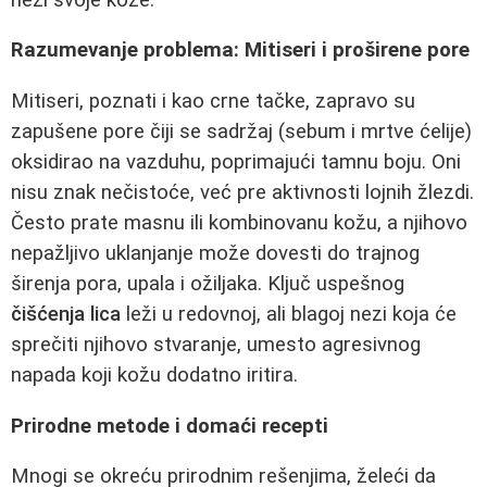
Razumevanje problema: Mitiseri i proširene pore
Mitiseri, poznati i kao crne tačke, zapravo su
zapušene pore čiji se sadržaj (sebum i mrtve ćelije)
oksidirao na vazduhu, poprimajući tamnu boju. Oni
nisu znak nečistoće, već pre aktivnosti lojnih žlezdi.
Često prate masnu ili kombinovanu kožu, a njihovo
nepažljivo uklanjanje može dovesti do trajnog
širenja pora, upala i ožiljaka. Ključ uspešnog
čišćenja lica
leži u redovnoj, ali blagoj nezi koja će
sprečiti njihovo stvaranje, umesto agresivnog
napada koji kožu dodatno iritira.
Prirodne metode i domaći recepti
Mnogi se okreću prirodnim rešenjima, želeći da