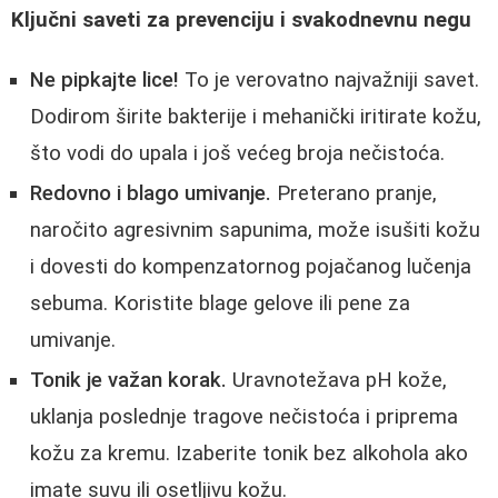
Ključni saveti za prevenciju i svakodnevnu negu
Ne pipkajte lice!
To je verovatno najvažniji savet.
Dodirom širite bakterije i mehanički iritirate kožu,
što vodi do upala i još većeg broja nečistoća.
Redovno i blago umivanje.
Preterano pranje,
naročito agresivnim sapunima, može isušiti kožu
i dovesti do kompenzatornog pojačanog lučenja
sebuma. Koristite blage gelove ili pene za
umivanje.
Tonik je važan korak.
Uravnotežava pH kože,
uklanja poslednje tragove nečistoća i priprema
kožu za kremu. Izaberite tonik bez alkohola ako
imate suvu ili osetljivu kožu.