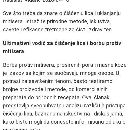
Sve što treba da znate o čišćenju lica i uklanjanju
mitisera. Istražite prirodne metode, iskustva,
savete i efikasne tretmane za čist i zdrav ten.
Ultimativni vodič za čišćenje lica i borbu protiv
mitisera
Borba protiv mitisera, proširenih pora i masne kože
je izazov sa kojim se suočavaju mnoge osobe. U
potrazi za savršenim tenom, često testiramo
brojne proizvode i metode, od komercijalnih
preparata do prirodnih recepata. Ovaj članak
predstavlja sveobuhvatnu analizu različitih pristupa
čišćenju lica
, baziranu na iskustvima i diskusijama,
kako biste mogli da donesete informisanu odluku o
nezi svoje kože.