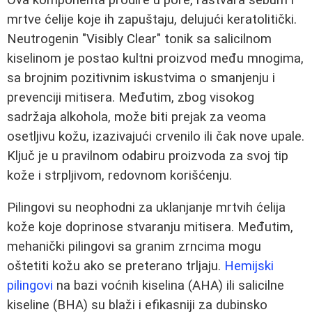
mrtve ćelije koje ih zapuštaju, delujući keratolitički.
Neutrogenin "Visibly Clear" tonik sa salicilnom
kiselinom je postao kultni proizvod među mnogima,
sa brojnim pozitivnim iskustvima o smanjenju i
prevenciji mitisera. Međutim, zbog visokog
sadržaja alkohola, može biti prejak za veoma
osetljivu kožu, izazivajući crvenilo ili čak nove upale.
Ključ je u pravilnom odabiru proizvoda za svoj tip
kože i strpljivom, redovnom korišćenju.
Pilingovi su neophodni za uklanjanje mrtvih ćelija
kože koje doprinose stvaranju mitisera. Međutim,
mehanički pilingovi sa granim zrncima mogu
oštetiti kožu ako se preterano trljaju.
Hemijski
pilingovi
na bazi voćnih kiselina (AHA) ili salicilne
kiseline (BHA) su blaži i efikasniji za dubinsko