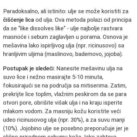
Paradoksalno, ali istinito: ulje se može koristiti za
čišćenje lica
od ulja. Ova metoda polazi od principa
da se "like dissolves like" - ulje najbolje rastvara
masnoće i sebum zaglavljen u porama. Osnova je
mešavina lako ispirljivog ulja (npr. ricinusovo) sa
hranljivim uljima (maslinovo, bademovo, jojoba).
Postupak je sledeći
: Nanesite mešavinu ulja na
suvo lice i nežno masirajte 5-10 minuta,
fokusirajući se na područja sa mitiserima. Zatim,
prekrijte lice toplim, vlažnim peskirom da se para
otvori pore, obrišite višak ulja i na kraju isperite
mlakom vodom. Za masniju kožu koristite veći
udeo ricinusovog ulja (npr. 30%), a za suvu manji
(10%). Jojobino ulje se posebno preporučuje jer je
slično prirodnom sebumu kože. Iako zahteva