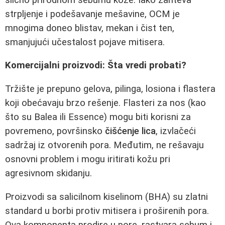
strpljenje i podešavanje mešavine, OCM je
mnogima doneo blistav, mekan i čist ten,
smanjujući učestalost pojave mitisera.
Komercijalni proizvodi: Šta vredi probati?
Tržište je prepuno gelova, pilinga, losiona i flastera
koji obećavaju brzo rešenje. Flasteri za nos (kao
što su Balea ili Essence) mogu biti korisni za
povremeno, površinsko
čišćenje lica
, izvlačeći
sadržaj iz otvorenih pora. Međutim, ne rešavaju
osnovni problem i mogu iritirati kožu pri
agresivnom skidanju.
Proizvodi sa salicilnom kiselinom (BHA) su zlatni
standard u borbi protiv mitisera i proširenih pora.
Ova komponenta prodire u pore, rastvara sebum i