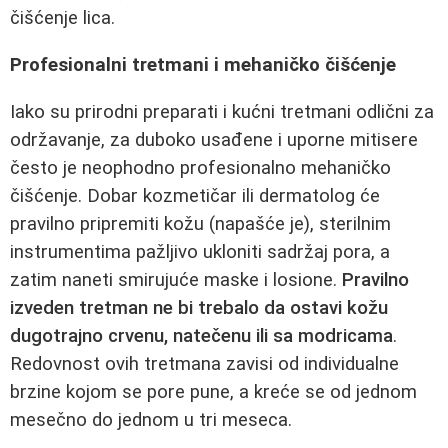
čišćenje lica.
Profesionalni tretmani i mehaničko čišćenje
Iako su prirodni preparati i kućni tretmani odlični za
održavanje, za duboko usađene i uporne mitisere
često je neophodno profesionalno mehaničko
čišćenje. Dobar kozmetičar ili dermatolog će
pravilno pripremiti kožu (napašće je), sterilnim
instrumentima pažljivo ukloniti sadržaj pora, a
zatim naneti smirujuće maske i losione.
Pravilno
izveden tretman ne bi trebalo da ostavi kožu
dugotrajno crvenu, natečenu ili sa modricama
.
Redovnost ovih tretmana zavisi od individualne
brzine kojom se pore pune, a kreće se od jednom
mesečno do jednom u tri meseca.