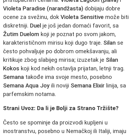
Violeta Paradise (narandžasta)
dobijaju dobre
ocene za svežinu, dok
Violeta Sensitive
može biti
diskretniji.
Duel
je još jedan domaći favorit, sa
Žutim Duelom
koji je poznat po svom jakom,
karakterističnom mirisu koji dugo traje.
Silan
se
često pohvaljuje po dobrom omekšavanju, ali
kritikuje zbog slabijeg mirisa; izuzetak je
Silan
Kokos
koji kod nekih ostavlja prijatan, letnji trag.
Semana
takođe ima svoje mesto, posebno
Semana Aqua Joy
ili noviji
Semana Elixir
linija, sa
parfemskim notama.
Strani Uvoz: Da li je Bolji za Strano Tržište?
Često se spominje da proizvodi kupljeni u
inostranstvu, posebno u Nemačkoj ili Italiji, imaju