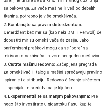
oseti, ne držite se striktno minimalnog doziranja
sa pakovanja. Za veće mašine ili veš od debelih
tkanina, potrebno je više omekšivača.
Kombinujte sa pravim deterdžentom:
Deterdžent bez mirisa (kao neki DM ili Perwoll) će
dopustiti mirisu omekšivača da zasija. Jako
parfemisani praškovi mogu da se "bore" sa
mirisom omekšivača i stvore neugodnu mešavinu.
Čistite mašinu redovno:
Začepljena pregrađa
za omekšivač ili talog u mašini sprečavaju pravilno
ispiranje i distribuciju. Redovno čišćenje sirćetom
ili specijalnim sredstvima je ključno.
Eksperimentišite sa manjim pakovanjima:
Pre
nego što investirate u gigantsku flasu, kupite