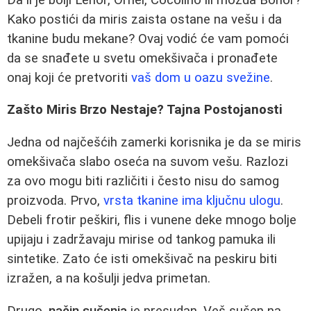
Kako postići da miris zaista ostane na vešu i da
tkanine budu mekane? Ovaj vodić će vam pomoći
da se snađete u svetu omekšivača i pronađete
onaj koji će pretvoriti
vaš dom u oazu svežine
.
Zašto Miris Brzo Nestaje? Tajna Postojanosti
Jedna od najčešćih zamerki korisnika je da se miris
omekšivača slabo oseća na suvom vešu. Razlozi
za ovo mogu biti različiti i često nisu do samog
proizvoda. Prvo,
vrsta tkanine ima ključnu ulogu
.
Debeli frotir peškiri, flis i vunene deke mnogo bolje
upijaju i zadržavaju mirise od tankog pamuka ili
sintetike. Zato će isti omekšivač na peskiru biti
izražen, a na košulji jedva primetan.
Drugo,
način sušenja
je presudan. Veš sušen na