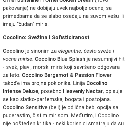
pakovanje) ne dobijaju uvek najbolje ocene, sa
primedbama da se slabo osećaju na suvom vešu ili
imaju "čudan" miris.
Cocolino: Svežina i Sofisticiranost
Cocolino
je sinonim za
elegantne, često sveže i
voćne mirise
.
Cocolino Blue Splash
je nesumnjivi hit
- svež, plavi, morski miris koji savršeno odgovara
za leto.
Cocolino Bergamot & Passion Flower
takođe ima brojne poklonike. Linija
Cocolino
Intense Deluxe
, posebno
Heavenly Nectar
, opisuje
se kao slatko-parfemska, bogata i postojana.
Cocolino Sensitive
(beli) je odlična bebi opcija sa
puderastim, čistim mirisom. Međutim, i Cocolino
nije pošteđen kritika - neki korisnici smatraju da su