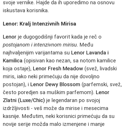
svoje vernike. Hajde da ih uporedimo na osnovu
iskustava korisnika.
Lenor: Kralj Intenzivnih Mirisa
Lenor
je dugogodišnji favorit kada je reč o
postojanom i intenzivnom mirisu
. Među
najhvaljenijim varijantama su
Lenor Lavanda i
Kamilica
(opisivan kao nezan, sa notom kamilice
koja ostaje),
Lenor Fresh Meadow
(svež, livadski
miris, iako neki primećuju da nije dovoljno
postojan), i
Lenor Dewy Blossom
(parfemski, svež,
često poredjen sa muškim parfemom).
Lenor
Zlatni (Luxe/Chic)
je legendaran po svojoj
izdržljivosti - veš može da mirise i mesecima
kasnije. Međutim, neki korisnici primećuju da su
novije serije možda malo izmenjene i manje