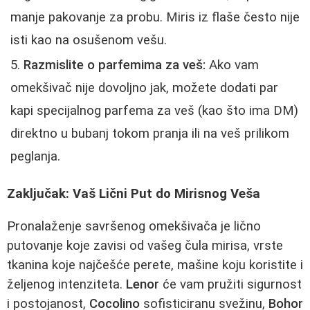
manje pakovanje za probu. Miris iz flaše često nije
isti kao na osušenom vešu.
Razmislite o parfemima za veš:
Ako vam
omekšivač nije dovoljno jak, možete dodati par
kapi specijalnog parfema za veš (kao što ima DM)
direktno u bubanj tokom pranja ili na veš prilikom
peglanja.
Zaključak: Vaš Lični Put do Mirisnog Veša
Pronalaženje savršenog omekšivača je lično
putovanje koje zavisi od vašeg čula mirisa, vrste
tkanina koje najčešće perete, mašine koju koristite i
željenog intenziteta.
Lenor
će vam pružiti sigurnost
i postojanost,
Cocolino
sofisticiranu svežinu,
Bohor