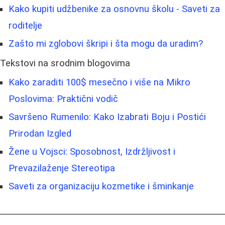
Kako kupiti udžbenike za osnovnu školu - Saveti za
roditelje
Zašto mi zglobovi škripi i šta mogu da uradim?
Tekstovi na srodnim blogovima
Kako zaraditi 100$ mesečno i više na Mikro
Poslovima: Praktični vodič
Savršeno Rumenilo: Kako Izabrati Boju i Postići
Prirodan Izgled
Žene u Vojsci: Sposobnost, Izdržljivost i
Prevazilaženje Stereotipa
Saveti za organizaciju kozmetike i šminkanje