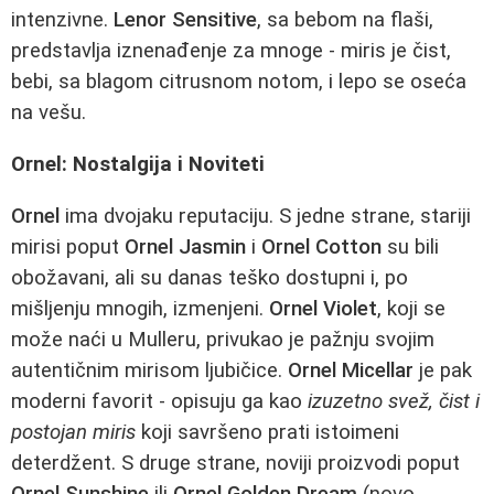
intenzivne.
Lenor Sensitive
, sa bebom na flaši,
predstavlja iznenađenje za mnoge - miris je čist,
bebi, sa blagom citrusnom notom, i lepo se oseća
na vešu.
Ornel: Nostalgija i Noviteti
Ornel
ima dvojaku reputaciju. S jedne strane, stariji
mirisi poput
Ornel Jasmin
i
Ornel Cotton
su bili
obožavani, ali su danas teško dostupni i, po
mišljenju mnogih, izmenjeni.
Ornel Violet
, koji se
može naći u Mulleru, privukao je pažnju svojim
autentičnim mirisom ljubičice.
Ornel Micellar
je pak
moderni favorit - opisuju ga kao
izuzetno svež, čist i
postojan miris
koji savršeno prati istoimeni
deterdžent. S druge strane, noviji proizvodi poput
Ornel Sunshine
ili
Ornel Golden Dream
(novo