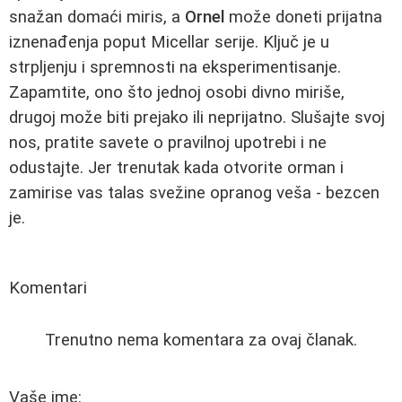
snažan domaći miris, a
Ornel
može doneti prijatna
iznenađenja poput Micellar serije. Ključ je u
strpljenju i spremnosti na eksperimentisanje.
Zapamtite, ono što jednoj osobi divno miriše,
drugoj može biti prejako ili neprijatno. Slušajte svoj
nos, pratite savete o pravilnoj upotrebi i ne
odustajte. Jer trenutak kada otvorite orman i
zamirise vas talas svežine opranog veša - bezcen
je.
Komentari
Trenutno nema komentara za ovaj članak.
Vaše ime: