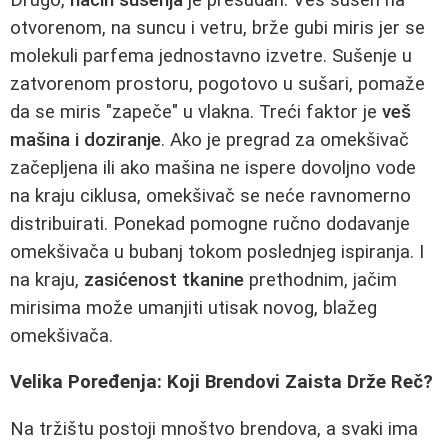
otvorenom, na suncu i vetru, brže gubi miris jer se
molekuli parfema jednostavno izvetre. Sušenje u
zatvorenom prostoru, pogotovo u sušari, pomaže
da se miris "zapeče" u vlakna. Treći faktor je
veš
mašina i doziranje
. Ako je pregrad za omekšivač
začepljena ili ako mašina ne ispere dovoljno vode
na kraju ciklusa, omekšivač se neće ravnomerno
distribuirati. Ponekad pomogne ručno dodavanje
omekšivača u bubanj tokom poslednjeg ispiranja. I
na kraju,
zasićenost tkanine
prethodnim, jačim
mirisima može umanjiti utisak novog, blažeg
omekšivača.
Velika Poređenja: Koji Brendovi Zaista Drže Reč?
Na tržištu postoji mnoštvo brendova, a svaki ima