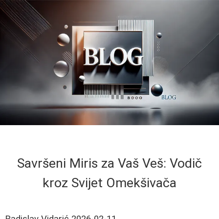
Savršeni Miris za Vaš Veš: Vodič
kroz Svijet Omekšivača
Radislav Vidarić
2026-02-11