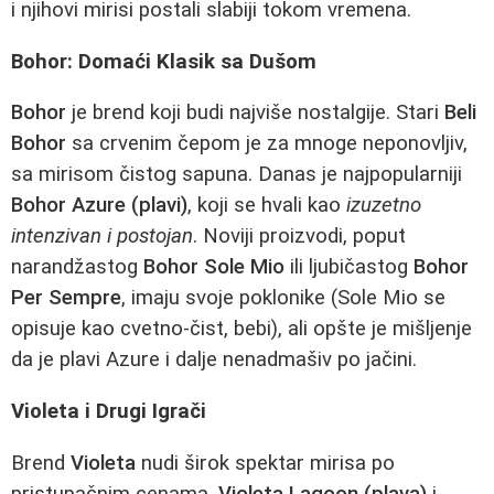
i njihovi mirisi postali slabiji tokom vremena.
Bohor: Domaći Klasik sa Dušom
Bohor
je brend koji budi najviše nostalgije. Stari
Beli
Bohor
sa crvenim čepom je za mnoge neponovljiv,
sa mirisom čistog sapuna. Danas je najpopularniji
Bohor Azure (plavi)
, koji se hvali kao
izuzetno
intenzivan i postojan
. Noviji proizvodi, poput
narandžastog
Bohor Sole Mio
ili ljubičastog
Bohor
Per Sempre
, imaju svoje poklonike (Sole Mio se
opisuje kao cvetno-čist, bebi), ali opšte je mišljenje
da je plavi Azure i dalje nenadmašiv po jačini.
Violeta i Drugi Igrači
Brend
Violeta
nudi širok spektar mirisa po
pristupačnim cenama.
Violeta Lagoon (plava)
i