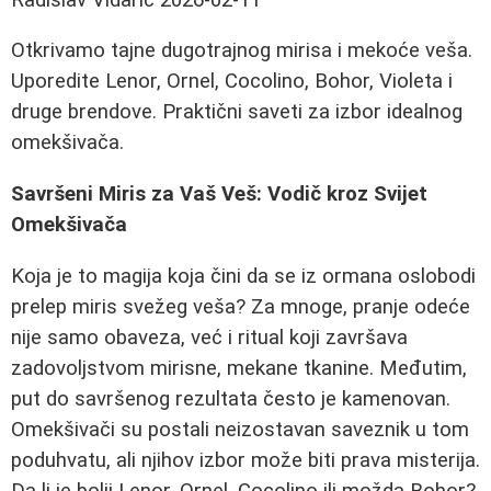
Otkrivamo tajne dugotrajnog mirisa i mekoće veša.
Uporedite Lenor, Ornel, Cocolino, Bohor, Violeta i
druge brendove. Praktični saveti za izbor idealnog
omekšivača.
Savršeni Miris za Vaš Veš: Vodič kroz Svijet
Omekšivača
Koja je to magija koja čini da se iz ormana oslobodi
prelep miris svežeg veša? Za mnoge, pranje odeće
nije samo obaveza, već i ritual koji završava
zadovoljstvom mirisne, mekane tkanine. Međutim,
put do savršenog rezultata često je kamenovan.
Omekšivači su postali neizostavan saveznik u tom
poduhvatu, ali njihov izbor može biti prava misterija.
Da li je bolji Lenor, Ornel, Cocolino ili možda Bohor?