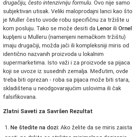
drugačiju, često intenzivniju formulu
. Ovo nije samo
subjektivan utisak. Veliki maloprodajni lanci kao što
je Muller često uvode robu specifičnu za tržište u
kom posluju. Tako se može desiti da
Lenor
ili
Ornel
kupljeni u Mulleru (namenjeni nemačkom tržištu)
imaju drugačiji, možda jači ili kompleksniji miris od
identično nazvanih proizvoda u lokalnim
supermarketima. Isto važi i za proizvode sa pijaca
koji se uvoze iz susednih zemalja. Međutim, ovde
treba biti oprezan - roba sa pijaca može biti stara,
skladištena u neodgovarajućim uslovima ili čak
falsifikovana.
Zlatni Saveti za Savršen Rezultat
Ne štedite na dozi:
Ako želite da se miris zaista