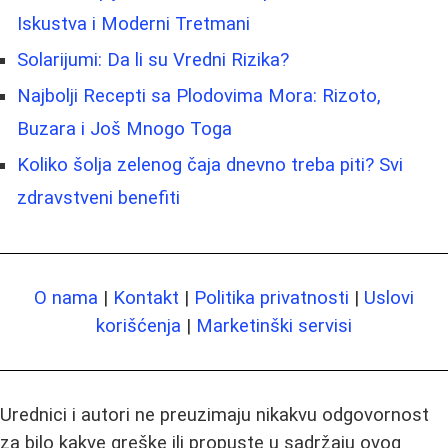
Iskustva i Moderni Tretmani
Solarijumi: Da li su Vredni Rizika?
Najbolji Recepti sa Plodovima Mora: Rizoto,
Buzara i Još Mnogo Toga
Koliko šolja zelenog čaja dnevno treba piti? Svi
zdravstveni benefiti
O nama
|
Kontakt
|
Politika privatnosti
|
Uslovi
korišćenja
|
Marketinški servisi
Urednici i autori ne preuzimaju nikakvu odgovornost
za bilo kakve greške ili propuste u sadržaju ovog