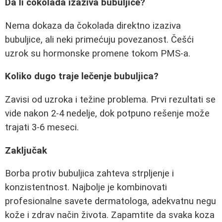
Da li čokolada izaziva bubuljice?
Nema dokaza da čokolada direktno izaziva
bubuljice, ali neki primećuju povezanost. Češći
uzrok su hormonske promene tokom PMS-a.
Koliko dugo traje lečenje bubuljica?
Zavisi od uzroka i težine problema. Prvi rezultati se
vide nakon 2-4 nedelje, dok potpuno rešenje može
trajati 3-6 meseci.
Zaključak
Borba protiv bubuljica zahteva strpljenje i
konzistentnost. Najbolje je kombinovati
profesionalne savete dermatologa, adekvatnu negu
kože i zdrav način života. Zapamtite da svaka koza