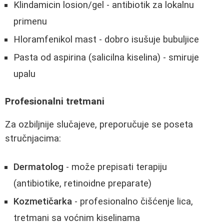
Klindamicin losion/gel - antibiotik za lokalnu
primenu
Hloramfenikol mast - dobro isušuje bubuljice
Pasta od aspirina (salicilna kiselina) - smiruje
upalu
Profesionalni tretmani
Za ozbiljnije slučajeve, preporučuje se poseta
stručnjacima:
Dermatolog
- može prepisati terapiju
(antibiotike, retinoidne preparate)
Kozmetičarka
- profesionalno čišćenje lica,
tretmani sa voćnim kiselinama