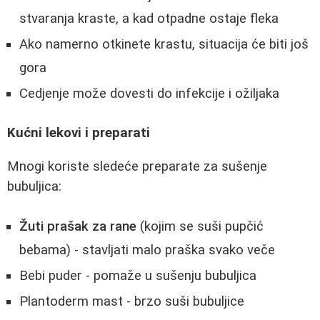
stvaranja kraste, a kad otpadne ostaje fleka
Ako namerno otkinete krastu, situacija će biti još
gora
Cedjenje može dovesti do infekcije i ožiljaka
Kućni lekovi i preparati
Mnogi koriste sledeće preparate za sušenje
bubuljica:
Žuti prašak za rane
(kojim se suši pupčić
bebama) - stavljati malo praška svako veče
Bebi puder - pomaže u sušenju bubuljica
Plantoderm mast - brzo suši bubuljice