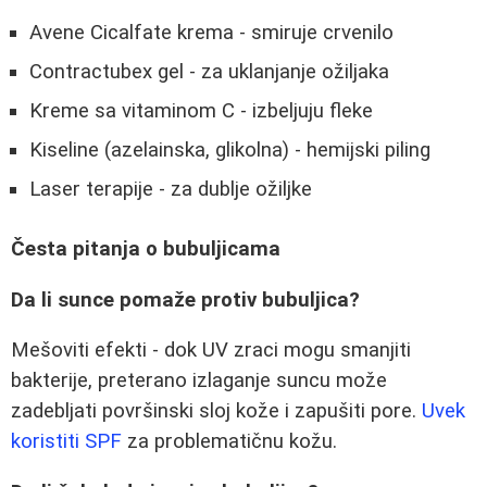
Avene Cicalfate krema - smiruje crvenilo
Contractubex gel - za uklanjanje ožiljaka
Kreme sa vitaminom C - izbeljuju fleke
Kiseline (azelainska, glikolna) - hemijski piling
Laser terapije - za dublje ožiljke
Česta pitanja o bubuljicama
Da li sunce pomaže protiv bubuljica?
Mešoviti efekti - dok UV zraci mogu smanjiti
bakterije, preterano izlaganje suncu može
zadebljati površinski sloj kože i zapušiti pore.
Uvek
koristiti SPF
za problematičnu kožu.