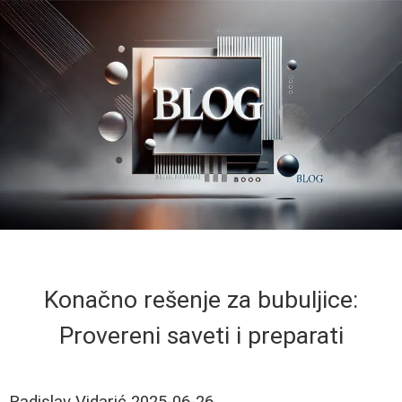
Konačno rešenje za bubuljice:
Provereni saveti i preparati
Radislav Vidarić
2025-06-26