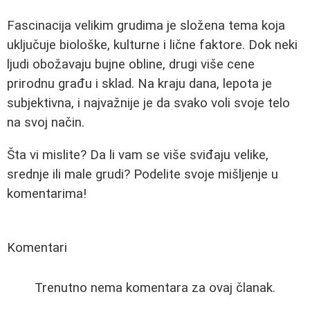
Fascinacija velikim grudima je složena tema koja
uključuje biološke, kulturne i lične faktore. Dok neki
ljudi obožavaju bujne obline, drugi više cene
prirodnu građu i sklad. Na kraju dana, lepota je
subjektivna, i najvažnije je da svako voli svoje telo
na svoj način.
Šta vi mislite? Da li vam se više sviđaju velike,
srednje ili male grudi? Podelite svoje mišljenje u
komentarima!
Komentari
Trenutno nema komentara za ovaj članak.