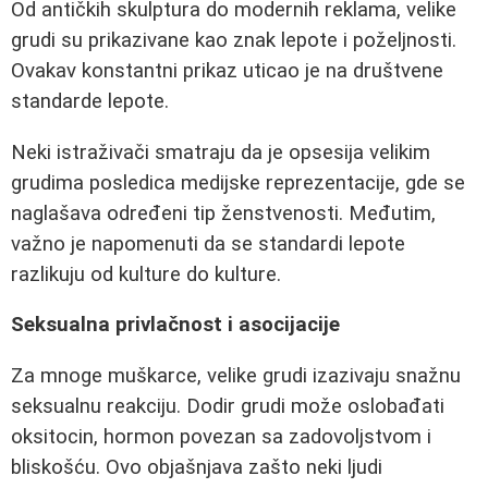
Od antičkih skulptura do modernih reklama, velike
grudi su prikazivane kao znak lepote i poželjnosti.
Ovakav konstantni prikaz uticao je na društvene
standarde lepote.
Neki istraživači smatraju da je opsesija velikim
grudima posledica medijske reprezentacije, gde se
naglašava određeni tip ženstvenosti. Međutim,
važno je napomenuti da se standardi lepote
razlikuju od kulture do kulture.
Seksualna privlačnost i asocijacije
Za mnoge muškarce, velike grudi izazivaju snažnu
seksualnu reakciju. Dodir grudi može oslobađati
oksitocin, hormon povezan sa zadovoljstvom i
bliskošću. Ovo objašnjava zašto neki ljudi