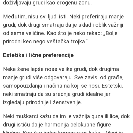
doživljavaju grudi kao erogenu zonu.
Međutim, nisu svi ljudi isti. Neki preferiraju manje
grudi, dok drugi smatraju da je sklad i oblik važniji
od same veličine. Kao što je neko rekao:
Bolje
prirodni kec nego veštačka trojka.
Estetika i lične preferencije
Neke žene lepše nose velike grudi, dok drugima
manje grudi više odgovaraju. Sve zavisi od građe,
samopouzdanja i načina na koji se nosi. Estetski,
neki smatraju da su srednje grudi idealne jer
izgledaju prirodnije i ženstvenije.
Neki muškarci kažu da im je važnija guza ili lice, dok
drugi ističu da je harmonija celokupne figure
ključna. Kao što jedan komentator kaže:
Meni je