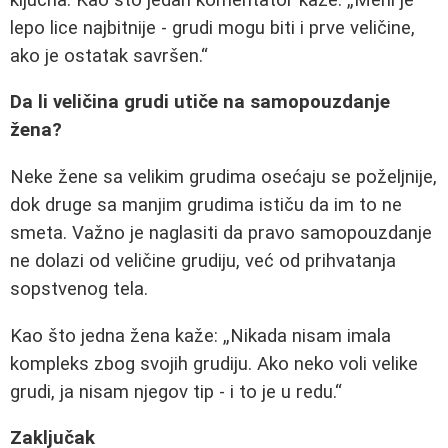
lepo lice najbitnije - grudi mogu biti i prve veličine,
ako je ostatak savršen.
Da li veličina grudi utiče na samopouzdanje
žena?
Neke žene sa velikim grudima osećaju se poželjnije,
dok druge sa manjim grudima ističu da im to ne
smeta. Važno je naglasiti da pravo samopouzdanje
ne dolazi od veličine grudiju, već od prihvatanja
sopstvenog tela.
Kao što jedna žena kaže:
Nikada nisam imala
kompleks zbog svojih grudiju. Ako neko voli velike
grudi, ja nisam njegov tip - i to je u redu.
Zaključak