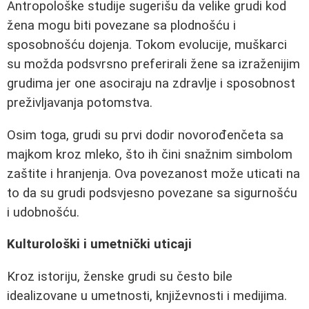
Antropološke studije sugerišu da velike grudi kod
žena mogu biti povezane sa plodnošću i
sposobnošću dojenja. Tokom evolucije, muškarci
su možda podsvrsno preferirali žene sa izraženijim
grudima jer one asociraju na zdravlje i sposobnost
preživljavanja potomstva.
Osim toga, grudi su prvi dodir novorođenčeta sa
majkom kroz mleko, što ih čini snažnim simbolom
zaštite i hranjenja. Ova povezanost može uticati na
to da su grudi podsvjesno povezane sa sigurnošću
i udobnošću.
Kulturološki i umetnički uticaji
Kroz istoriju, ženske grudi su često bile
idealizovane u umetnosti, književnosti i medijima.