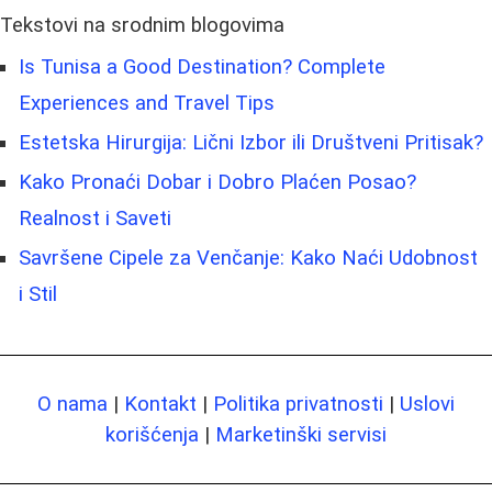
Tekstovi na srodnim blogovima
Is Tunisa a Good Destination? Complete
Experiences and Travel Tips
Estetska Hirurgija: Lični Izbor ili Društveni Pritisak?
Kako Pronaći Dobar i Dobro Plaćen Posao?
Realnost i Saveti
Savršene Cipele za Venčanje: Kako Naći Udobnost
i Stil
O nama
|
Kontakt
|
Politika privatnosti
|
Uslovi
korišćenja
|
Marketinški servisi