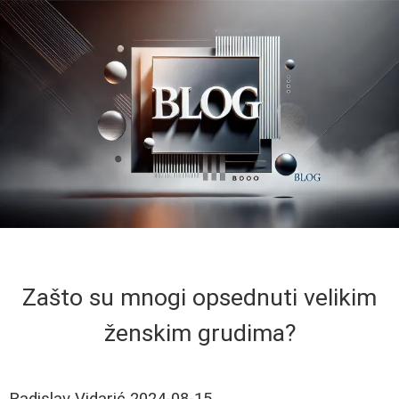
Zašto su mnogi opsednuti velikim
ženskim grudima?
Radislav Vidarić
2024-08-15