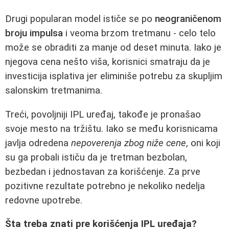
Drugi popularan model ističe se po
neograničenom
broju impulsa
i veoma brzom tretmanu - celo telo
može se obraditi za manje od deset minuta. Iako je
njegova cena nešto viša, korisnici smatraju da je
investicija isplativa jer eliminiše potrebu za skupljim
salonskim tretmanima.
Treći, povoljniji IPL uređaj, takođe je pronašao
svoje mesto na tržištu. Iako se među korisnicama
javlja odredena
nepoverenja zbog niže cene
, oni koji
su ga probali ističu da je tretman bezbolan,
bezbedan i jednostavan za korišćenje. Za prve
pozitivne rezultate potrebno je nekoliko nedelja
redovne upotrebe.
Šta treba znati pre korišćenja IPL uređaja?