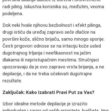
radi piling. Iskustva korisnika su, međutim, veoma
podeljena.
Dok neki hvale njihovu bezbolnost i efekt pilinga,
drugi ističu da uređaj zapravo
seče dlačice
na
površini kože, slično brijaču, samo mnogo sporije.
Česti prigovori odnose se na iritaciju kože usled
dugotrajnog trljanja i neefikasnost na jačim
dlakama ili nepristupačnim mestima. Stručnjaci
upozoravaju da je ovo zapravo vrsta brijanja, a ne
depilacije, i da ne treba očekivati dugotrajne
rezultate.
Zaključak: Kako Izabrati Pravi Put za Vas?
Izbor idealne metode depilacije je izrazito
individualan i zavisi od vaših prioriteta, budžeta, tipa