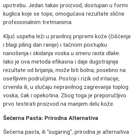
upotrebu. Jedan takav proizvod, dostupan u formi
kuglica koje se tope, omogućava rezultate slične
profesionalnim tretmanima.
Ključ uspeha leži u pravilnoj pripremi kože (čišćenje
i blagi piling dan ranije) i tačnom postupku
nanošenja i skidanja voska
u smeru rasta dlake
.
Iako je ova metoda efikasna i daje dugotrajnije
rezultate od brijanja, može biti bolna, posebno na
osetljivim područjima. Postoji i rizik od iritacije,
crvenila ili, u slučaju nepravilnog zagrevanja toplog
voska, čak i opekotina. Zbog toga je preporučljivo
prvo testirati proizvod na manjem delu kože.
Šećerna Pasta: Prirodna Alternativa
Šećerna pasta, ili "sugaring", prirodna je alternativa