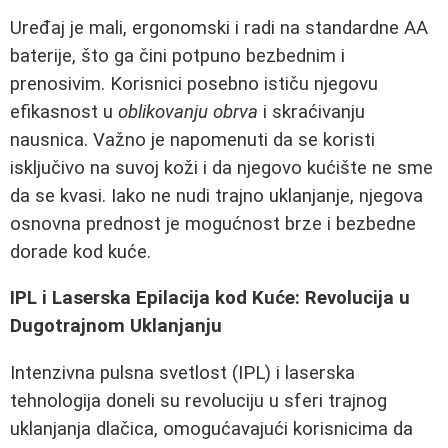
Uređaj je mali, ergonomski i radi na standardne AA
baterije, što ga čini potpuno bezbednim i
prenosivim. Korisnici posebno ističu njegovu
efikasnost u
oblikovanju obrva
i skraćivanju
nausnica. Važno je napomenuti da se koristi
isključivo na suvoj koži i da njegovo kućište ne sme
da se kvasi. Iako ne nudi trajno uklanjanje, njegova
osnovna prednost je mogućnost brze i bezbedne
dorade kod kuće.
IPL i Laserska Epilacija kod Kuće: Revolucija u
Dugotrajnom Uklanjanju
Intenzivna pulsna svetlost (IPL) i laserska
tehnologija doneli su revoluciju u sferi trajnog
uklanjanja dlačica, omogućavajući korisnicima da