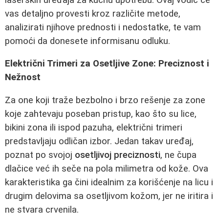
vas detaljno provesti kroz različite metode,
analizirati njihove prednosti i nedostatke, te vam
pomoći da donesete informisanu odluku.
Električni Trimeri za Osetljive Zone: Preciznost i
Nežnost
Za one koji traže bezbolno i brzo rešenje za zone
koje zahtevaju poseban pristup, kao što su lice,
bikini zona ili ispod pazuha, električni trimeri
predstavljaju odličan izbor. Jedan takav uređaj,
poznat po svojoj
osetljivoj preciznosti
, ne čupa
dlačice već ih seče na pola milimetra od kože. Ova
karakteristika ga čini idealnim za korišćenje na licu i
drugim delovima sa osetljivom kožom, jer ne iritira i
ne stvara crvenila.