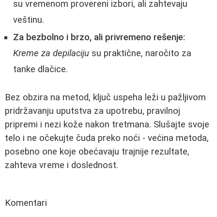
su vremenom provereni izbori, ali zahtevaju
veštinu.
Za bezbolno i brzo, ali privremeno rešenje:
Kreme za depilaciju
su praktične, naročito za
tanke dlačice.
Bez obzira na metod, ključ uspeha leži u pažljivom
pridržavanju uputstva za upotrebu, pravilnoj
pripremi i nezi kože nakon tretmana. Slušajte svoje
telo i ne očekujte čuda preko noći - većina metoda,
posebno one koje obećavaju trajnije rezultate,
zahteva vreme i doslednost.
Komentari