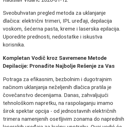
Sveobuhvatan pregled metoda za uklanjanje
dlačica: električni trimeri, IPL uređaji, depilacija
voskom, šećerna pasta, kreme i laserska epilacija.
Uporedite prednosti, nedostatke i iskustva
korisnika.
Kompletan Vodič kroz Savremene Metode
Depilacije: Pronađite Najbolje Rešenje za Vas
Potraga za efikasnim, bezbolnim i dugotrajnim
načinom uklanjanja neželjenih dlačica pratila je
čovečanstvo decenijama. Danas, zahvaljujući
tehnološkom napretku, na raspolaganju imamo
širok spektar opcija - od jednostavnih električnih
trimera namenjenih osetljivim zonama do naprednih
laserskih uređaja za kućnu upotrebu. Ovaj vodić će