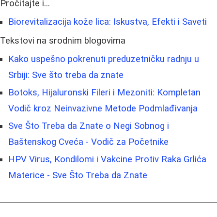
Pročitajte i...
Biorevitalizacija kože lica: Iskustva, Efekti i Saveti
Tekstovi na srodnim blogovima
Kako uspešno pokrenuti preduzetničku radnju u
Srbiji: Sve što treba da znate
Botoks, Hijaluronski Fileri i Mezoniti: Kompletan
Vodič kroz Neinvazivne Metode Podmlađivanja
Sve Što Treba da Znate o Negi Sobnog i
Baštenskog Cveća - Vodič za Početnike
HPV Virus, Kondilomi i Vakcine Protiv Raka Grlića
Materice - Sve Što Treba da Znate