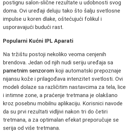
postignu salon-slične rezultate u udobnosti svog
doma. Ovi uređaji deluju tako što šalju svetlosne
impulse u koren dlake, oštećujući folikul i
usporavajući budući rast.
Popularni Kućni IPL Aparati
Na tržištu postoji nekoliko veoma cenjenih
brendova. Jedan od njih nudi seriju uređaja sa
pametnim senzorom
koji automatski prepoznaje
nijansu kože i prilagođava intenzitet svetlosti. Ovi
modeli dolaze sa različitim nastavcima za tela, lice
i intimne zone, a praćenje tretmana je olakšano
kroz posebnu mobilnu aplikaciju. Korisnici navode
da su prvi rezultati vidljivi nakon tri do četiri
tretmana, a za optimalan efekat preporučuje se
serija od više tretmana.