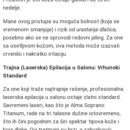
nedelje.
Mane ovog pristupa su moguća bolnost (koja se
vremenom smanjuje) i rizik od
urastanja dlačica
,
posebno ako se ne sprovodi redovni piling. Za one
sa osetljivom kožom, ova metoda može izazvati
crvenilo i nakratko iritaciju.
Trajna (Laserska) Epilacija u Salonu: Vrhunski
Standard
Za one koji traže najtrajnije rešenje, profesionalna
laserska epilacija u salonu ostaje zlatni standard.
Savremeni laseri, kao što je Alma Soprano
Titanium, rade na tri talasne dužine istovremeno,
što ih čini pogodnim za širi spektar tipova kože i
boja dlake. Ovi tretmani su brzi, a zahvaljujući