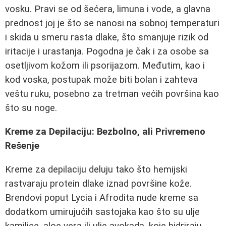
vosku. Pravi se od šećera, limuna i vode, a glavna
prednost joj je što se nanosi na sobnoj temperaturi
i skida u smeru rasta dlake, što smanjuje rizik od
iritacije i urastanja. Pogodna je čak i za osobe sa
osetljivom kožom ili psorijazom. Međutim, kao i
kod voska, postupak može biti bolan i zahteva
veštu ruku, posebno za tretman većih površina kao
što su noge.
Kreme za Depilaciju: Bezbolno, ali Privremeno
Rešenje
Kreme za depilaciju deluju tako što hemijski
rastvaraju protein dlake iznad površine kože.
Brendovi poput Lycia i Afrodita nude kreme sa
dodatkom umirujućih sastojaka kao što su ulje
kamilice, aloe vera ili ulje avokada, koje hidriraju