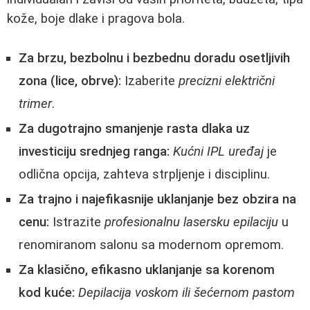
kože, boje dlake i pragova bola.
Za brzu, bezbolnu i bezbednu doradu osetljivih
zona (lice, obrve):
Izaberite
precizni električni
trimer
.
Za dugotrajno smanjenje rasta dlaka uz
investiciju srednjeg ranga:
Kućni IPL uređaj
je
odlična opcija, zahteva strpljenje i disciplinu.
Za trajno i najefikasnije uklanjanje bez obzira na
cenu:
Istrazite
profesionalnu lasersku epilaciju
u
renomiranom salonu sa modernom opremom.
Za klasično, efikasno uklanjanje sa korenom
kod kuće:
Depilacija voskom ili šećernom pastom