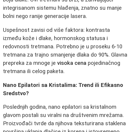
integrisanom sistemu hlađenja, znatno su manje
bolni nego ranije generacije lasera.
Uspešnost zavisi od više faktora: kontrasta
između kože i dlake, hormonskog statusa i
redovnosti tretmana. Potrebno je u proseku 6-10
tretmana za trajno smanjenje dlaka do 90%. Glavna
prepreka za mnoge je
visoka cena
pojedinačnog
tretmana ili celog paketa.
Nano Epilatori sa Kristalima: Trend ili Efikasno
Sredstvo?
Poslednjih godina, nano epilatori sa kristalnom
glavom postali su viralni na društvenim mrežama.
Proizvođači tvrde da njihova teksturirana staklena
površina uklanja dlačice iz korena i istovremeno