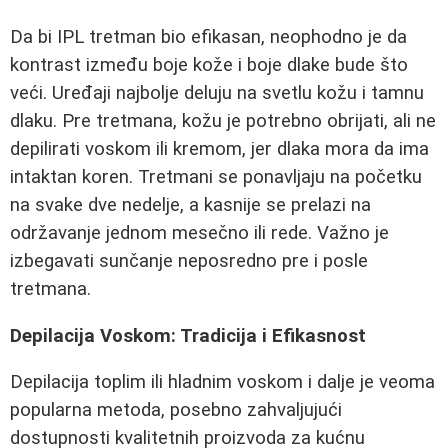
Da bi IPL tretman bio efikasan, neophodno je da
kontrast između boje kože i boje dlake bude što
veći. Uređaji najbolje deluju na svetlu kožu i tamnu
dlaku. Pre tretmana, kožu je potrebno obrijati, ali ne
depilirati voskom ili kremom, jer dlaka mora da ima
intaktan koren. Tretmani se ponavljaju na početku
na svake dve nedelje, a kasnije se prelazi na
održavanje jednom mesečno ili rede. Važno je
izbegavati sunčanje neposredno pre i posle
tretmana.
Depilacija Voskom: Tradicija i Efikasnost
Depilacija toplim ili hladnim voskom i dalje je veoma
popularna metoda, posebno zahvaljujući
dostupnosti kvalitetnih proizvoda za kućnu