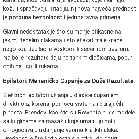
kožu i sprečavaju iritaciju. Njihova najveća prednost
je
potpuna bezbolnost
i jednostavna primena.
Glavni nedostatak je što su manje efikasne na
jakim, debelim dlakama i što efekat traje kraće
nego kod depilacije voskom ili šećernom pastom.
Najbolje rezultate daju na tankim dlačicama, poput
onih na licu ili rukama.
Epilatori: Mehaničko Čupanje za Duže Rezultate
Električni epilatori uklanjaju dlačice čupanjem
direktno iz korena, pomoću sistema rotirajućih
pinceta. Brendovi kao što su Rowenta nude modele
sa kuglicama za masažu koje umanjuju bol i
omogućavaju uklanjanje veoma kratkih dlaka.
Prednost je što koža ostaje glatka i do četiri