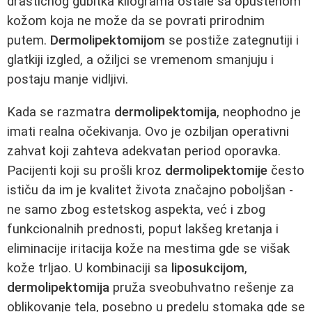
drastičnog gubitka kilograma ostale sa opuštenom
kožom koja ne može da se povrati prirodnim
putem.
Dermolipektomijom
se postiže zategnutiji i
glatkiji izgled, a ožiljci se vremenom smanjuju i
postaju manje vidljivi.
Kada se razmatra
dermolipektomija
, neophodno je
imati realna očekivanja. Ovo je ozbiljan operativni
zahvat koji zahteva adekvatan period oporavka.
Pacijenti koji su prošli kroz
dermolipektomije
često
ističu da im je kvalitet života značajno poboljšan -
ne samo zbog estetskog aspekta, već i zbog
funkcionalnih prednosti, poput lakšeg kretanja i
eliminacije iritacija kože na mestima gde se višak
kože trljao. U kombinaciji sa
liposukcijom
,
dermolipektomija
pruža sveobuhvatno rešenje za
oblikovanje tela, posebno u predelu stomaka gde se