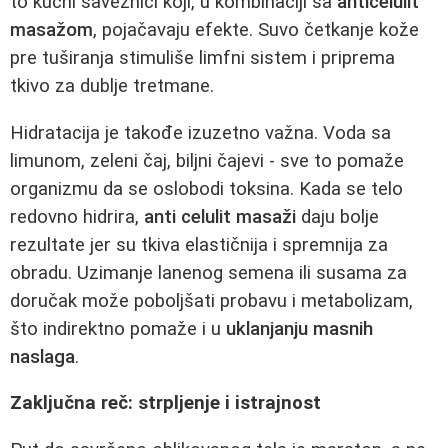
to kućni saveznici koji, u kombinaciji sa
anticelulit
masažom
, pojačavaju efekte. Suvo četkanje kože
pre tuširanja stimuliše limfni sistem i priprema
tkivo za dublje tretmane.
Hidratacija je takođe izuzetno važna. Voda sa
limunom, zeleni čaj, biljni čajevi - sve to pomaže
organizmu da se oslobodi toksina. Kada se telo
redovno hidrira,
anti celulit masaži
daju bolje
rezultate jer su tkiva elastičnija i spremnija za
obradu. Uzimanje lanenog semena ili susama za
doručak može poboljšati probavu i metabolizam,
što indirektno pomaže i u
uklanjanju masnih
naslaga
.
Zaključna reč: strpljenje i istrajnost