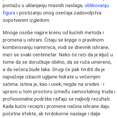
pomažu u uklanjanju masnih naslaga,
oblikovanju
figure
i postizanju onog osećaja zadovoljstva
sopstvenim izgledom.
Mnoge osobe najpre krenu od kućnih metoda i
promena u ishrani. Čitaju se knjige o pravilnom
kombinovanju namirnica, vodi se dnevnik ishrane,
meri se svaki centimetar. Neko će reći da je ključ u
tome da se doručkuje obilno, da se ruča umereno,
a da večera bude laka. Drugi će pak tvrditi da je
najvažnije izbaciti ugljene hidrate u večernjim
satima. Istina je, kao i uvek, negde na sredini - i
upravo u tom prostoru između samostalnog truda i
profesionalne podrške rađaju se najbolji rezultati.
Kada kućni recepti i promene načina ishrane daju
početne efekte, ali tvrdokorne naslage i dalje