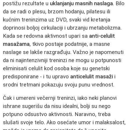
postižu rezultate u
uklanjanju masnih naslaga
. Bilo
da se radi o plesu, brzom hodanju, pilatesu ili
kućnim treninzima uz DVD, svaki vid kretanja
doprinosi boljoj cirkulaciji i ubrzanju metabolizma.
Kada se redovna aktivnost upari sa
anti-celulit
masažama
, tkivo postaje podatnije, a masne
naslage se lakše razgrađuju. Važno je napomenuti
da ni najintenzivniji treninzi ne mogu u potpunosti
eliminisati celulit kod osoba koje su genetski
predisponirane - i tu upravo
anticelulit masaži
i
srodni tretmani pokazuju svoju punu vrednost.
Čak i umereni večernji treninzi, iako neki planovi
ishrane sugerišu da nisu idealni, bolji su nego
potpuno odsustvo aktivnosti. Naravno, treba
slušati svoje telo. Ako osećate umor i malaksalost,