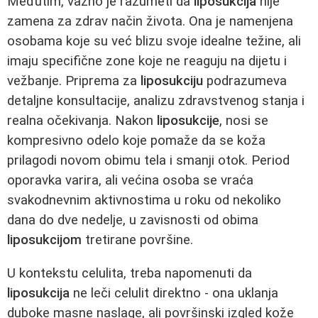
Međutim, važno je razumeti da
liposukcija
nije
zamena za zdrav način života. Ona je namenjena
osobama koje su već blizu svoje idealne težine, ali
imaju specifične zone koje ne reaguju na dijetu i
vežbanje. Priprema za
liposukciju
podrazumeva
detaljne konsultacije, analizu zdravstvenog stanja i
realna očekivanja. Nakon
liposukcije
, nosi se
kompresivno odelo koje pomaže da se koža
prilagodi novom obimu tela i smanji otok. Period
oporavka varira, ali većina osoba se vraća
svakodnevnim aktivnostima u roku od nekoliko
dana do dve nedelje, u zavisnosti od obima
liposukcijom
tretirane površine.
U kontekstu celulita, treba napomenuti da
liposukcija
ne leči celulit direktno - ona uklanja
duboke masne naslage, ali površinski izgled kože