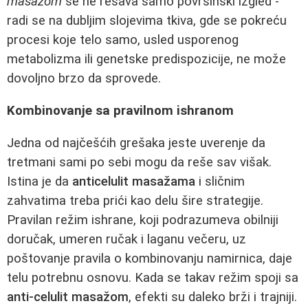
masažom
se ne rešava samo površinski izgled -
radi se na dubljim slojevima tkiva, gde se pokreću
procesi koje telo samo, usled usporenog
metabolizma ili genetske predispozicije, ne može
dovoljno brzo da sprovede.
Kombinovanje sa pravilnom ishranom
Jedna od najčešćih grešaka jeste uverenje da
tretmani sami po sebi mogu da reše sav višak.
Istina je da
anticelulit masažama
i sličnim
zahvatima treba prići kao delu šire strategije.
Pravilan režim ishrane, koji podrazumeva obilniji
doručak, umeren ručak i laganu večeru, uz
poštovanje pravila o kombinovanju namirnica, daje
telu potrebnu osnovu. Kada se takav režim spoji sa
anti-celulit masažom
, efekti su daleko brži i trajniji.