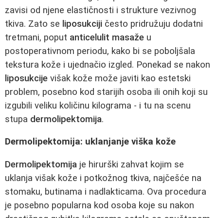
zavisi od njene elastičnosti i strukture vezivnog
tkiva. Zato se
liposukciji
često pridružuju dodatni
tretmani, poput
anticelulit masaže
u
postoperativnom periodu, kako bi se poboljšala
tekstura kože i ujednačio izgled. Ponekad se nakon
liposukcije
višak kože može javiti kao estetski
problem, posebno kod starijih osoba ili onih koji su
izgubili veliku količinu kilograma - i tu na scenu
stupa
dermolipektomija
.
Dermolipektomija: uklanjanje viška kože
Dermolipektomija
je hirurški zahvat kojim se
uklanja višak kože i potkožnog tkiva, najčešće na
stomaku, butinama i nadlakticama. Ova procedura
je posebno popularna kod osoba koje su nakon