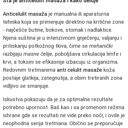
Šta je anticelulit masaža i kako deluje
Anticelulit masaža
je manualna ili aparaturna
tehnika koja se primenjuje direktno na kritične zone
- najčešće butine, bokove, stomak i nadlaktice.
Njena suština je u intenzivnom gnječenju, valjanju i
pritiskanju potkožnog tkiva, čime se
mehanički
razbijaju masne ćelije
, poboljšava cirkulacija limfe i
krvi, a toksini se efikasnije izbacuju iz organizma.
Redovnim tretmanima
anti celulit masaže
koža
postaje glatkija, zategnutija, a obim tretiranih zona
vidljivo se smanjuje.
Iskustva pokazuju da je za optimalne rezultate
potrebno upornost. Baš kao i sa promenom režima
ishrane gde se rezultati ne vide preko noći, i ovde je
neophodna serija tretmana. Obično se preporučuje