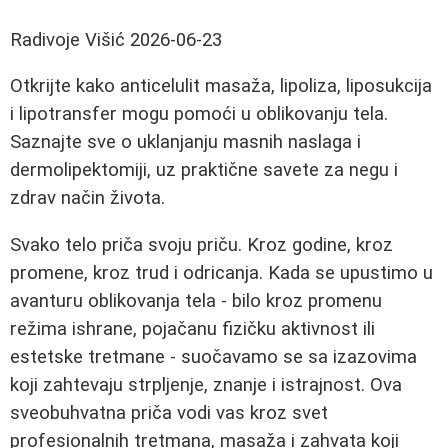
Radivoje Višić
2026-06-23
Otkrijte kako anticelulit masaža, lipoliza, liposukcija
i lipotransfer mogu pomoći u oblikovanju tela.
Saznajte sve o uklanjanju masnih naslaga i
dermolipektomiji, uz praktične savete za negu i
zdrav način života.
Svako telo priča svoju priču. Kroz godine, kroz
promene, kroz trud i odricanja. Kada se upustimo u
avanturu oblikovanja tela - bilo kroz promenu
režima ishrane, pojačanu fizičku aktivnost ili
estetske tretmane - suočavamo se sa izazovima
koji zahtevaju strpljenje, znanje i istrajnost. Ova
sveobuhvatna priča vodi vas kroz svet
profesionalnih tretmana, masaža i zahvata koji