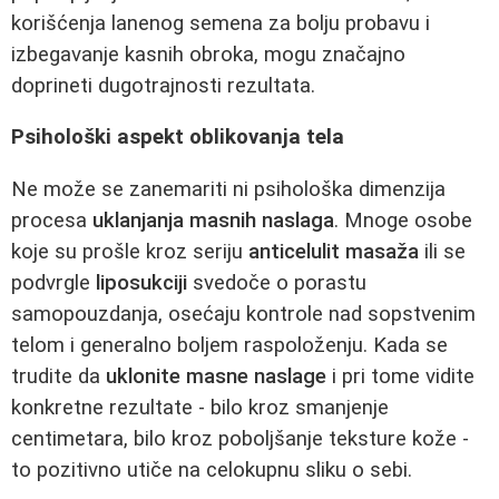
korišćenja lanenog semena za bolju probavu i
izbegavanje kasnih obroka, mogu značajno
doprineti dugotrajnosti rezultata.
Psihološki aspekt oblikovanja tela
Ne može se zanemariti ni psihološka dimenzija
procesa
uklanjanja masnih naslaga
. Mnoge osobe
koje su prošle kroz seriju
anticelulit masaža
ili se
podvrgle
liposukciji
svedoče o porastu
samopouzdanja, osećaju kontrole nad sopstvenim
telom i generalno boljem raspoloženju. Kada se
trudite da
uklonite masne naslage
i pri tome vidite
konkretne rezultate - bilo kroz smanjenje
centimetara, bilo kroz poboljšanje teksture kože -
to pozitivno utiče na celokupnu sliku o sebi.