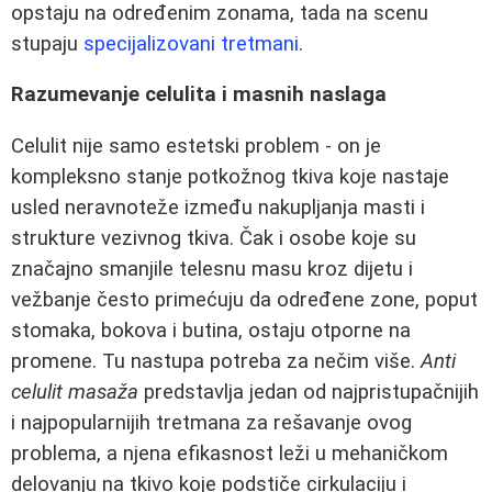
opstaju na određenim zonama, tada na scenu
stupaju
specijalizovani tretmani
.
Razumevanje celulita i masnih naslaga
Celulit nije samo estetski problem - on je
kompleksno stanje potkožnog tkiva koje nastaje
usled neravnoteže između nakupljanja masti i
strukture vezivnog tkiva. Čak i osobe koje su
značajno smanjile telesnu masu kroz dijetu i
vežbanje često primećuju da određene zone, poput
stomaka, bokova i butina, ostaju otporne na
promene. Tu nastupa potreba za nečim više.
Anti
celulit masaža
predstavlja jedan od najpristupačnijih
i najpopularnijih tretmana za rešavanje ovog
problema, a njena efikasnost leži u mehaničkom
delovanju na tkivo koje podstiče cirkulaciju i