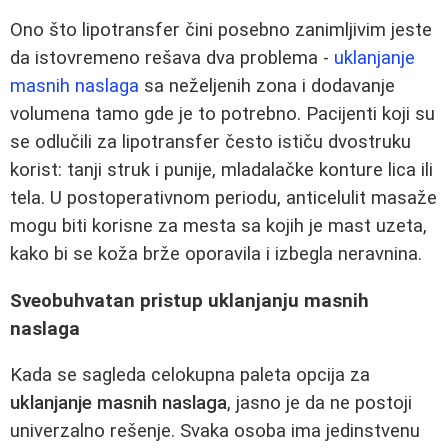
Ono što lipotransfer čini posebno zanimljivim jeste
da istovremeno rešava dva problema -
uklanjanje
masnih naslaga
sa neželjenih zona i dodavanje
volumena tamo gde je to potrebno. Pacijenti koji su
se odlučili za lipotransfer često ističu dvostruku
korist: tanji struk i punije, mladalačke konture lica ili
tela. U postoperativnom periodu, anticelulit masaže
mogu biti korisne za mesta sa kojih je mast uzeta,
kako bi se koža brže oporavila i izbegla neravnina.
Sveobuhvatan pristup uklanjanju masnih
naslaga
Kada se sagleda celokupna paleta opcija za
uklanjanje masnih naslaga
, jasno je da ne postoji
univerzalno rešenje. Svaka osoba ima jedinstvenu