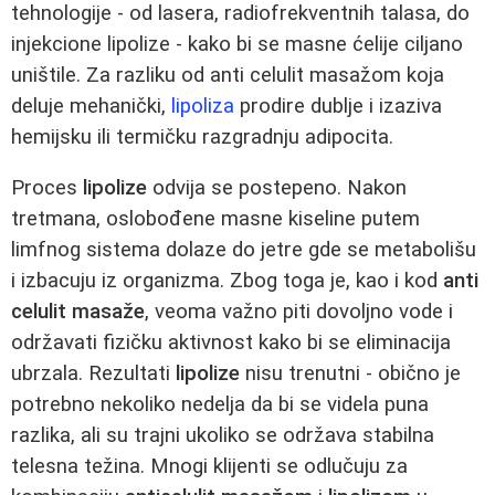
tehnologije - od lasera, radiofrekventnih talasa, do
injekcione lipolize - kako bi se masne ćelije ciljano
uništile. Za razliku od anti celulit masažom koja
deluje mehanički,
lipoliza
prodire dublje i izaziva
hemijsku ili termičku razgradnju adipocita.
Proces
lipolize
odvija se postepeno. Nakon
tretmana, oslobođene masne kiseline putem
limfnog sistema dolaze do jetre gde se metabolišu
i izbacuju iz organizma. Zbog toga je, kao i kod
anti
celulit masaže
, veoma važno piti dovoljno vode i
održavati fizičku aktivnost kako bi se eliminacija
ubrzala. Rezultati
lipolize
nisu trenutni - obično je
potrebno nekoliko nedelja da bi se videla puna
razlika, ali su trajni ukoliko se održava stabilna
telesna težina. Mnogi klijenti se odlučuju za