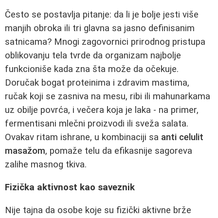
Često se postavlja pitanje: da li je bolje jesti više
manjih obroka ili tri glavna sa jasno definisanim
satnicama? Mnogi zagovornici prirodnog pristupa
oblikovanju tela tvrde da organizam najbolje
funkcioniše kada zna šta može da očekuje.
Doručak bogat proteinima i zdravim mastima,
ručak koji se zasniva na mesu, ribi ili mahunarkama
uz obilje povrća, i večera koja je laka - na primer,
fermentisani mlečni proizvodi ili sveža salata.
Ovakav ritam ishrane, u kombinaciji sa
anti celulit
masažom
, pomaže telu da efikasnije sagoreva
zalihe masnog tkiva.
Fizička aktivnost kao saveznik
Nije tajna da osobe koje su fizički aktivne brže