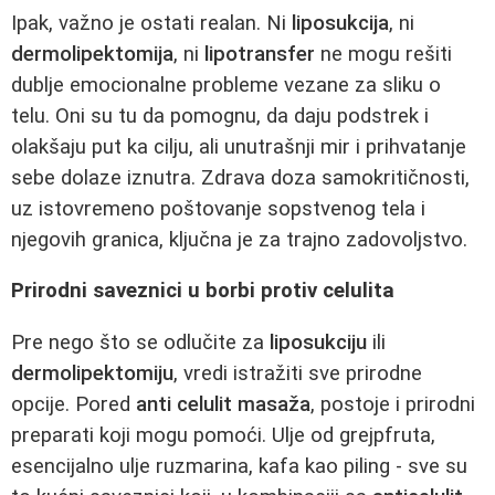
Ipak, važno je ostati realan. Ni
liposukcija
, ni
dermolipektomija
, ni
lipotransfer
ne mogu rešiti
dublje emocionalne probleme vezane za sliku o
telu. Oni su tu da pomognu, da daju podstrek i
olakšaju put ka cilju, ali unutrašnji mir i prihvatanje
sebe dolaze iznutra. Zdrava doza samokritičnosti,
uz istovremeno poštovanje sopstvenog tela i
njegovih granica, ključna je za trajno zadovoljstvo.
Prirodni saveznici u borbi protiv celulita
Pre nego što se odlučite za
liposukciju
ili
dermolipektomiju
, vredi istražiti sve prirodne
opcije. Pored
anti celulit masaža
, postoje i prirodni
preparati koji mogu pomoći. Ulje od grejpfruta,
esencijalno ulje ruzmarina, kafa kao piling - sve su