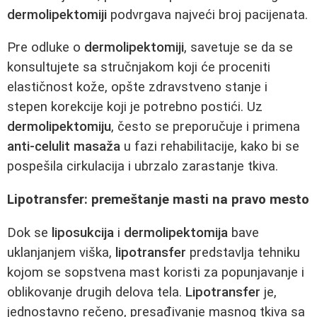
dermolipektomiji
podvrgava najveći broj pacijenata.
Pre odluke o
dermolipektomiji
, savetuje se da se
konsultujete sa stručnjakom koji će proceniti
elastičnost kože, opšte zdravstveno stanje i
stepen korekcije koji je potrebno postići. Uz
dermolipektomiju
, često se preporučuje i primena
anti-celulit masaža
u fazi rehabilitacije, kako bi se
pospešila cirkulacija i ubrzalo zarastanje tkiva.
Lipotransfer: premeštanje masti na pravo mesto
Dok se
liposukcija
i
dermolipektomija
bave
uklanjanjem viška,
lipotransfer
predstavlja tehniku
kojom se sopstvena mast koristi za popunjavanje i
oblikovanje drugih delova tela.
Lipotransfer
je,
jednostavno rečeno, presađivanje masnog tkiva sa