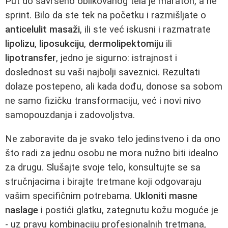
Put do savršeno oblikovanog tela je maraton, a ne
sprint. Bilo da ste tek na početku i razmišljate o
anticelulit masaži
, ili ste već iskusni i razmatrate
lipolizu
,
liposukciju
,
dermolipektomiju
ili
lipotransfer
, jedno je sigurno: istrajnost i
doslednost su vaši najbolji saveznici. Rezultati
dolaze postepeno, ali kada dođu, donose sa sobom
ne samo fizičku transformaciju, već i novi nivo
samopouzdanja i zadovoljstva.
Ne zaboravite da je svako telo jedinstveno i da ono
što radi za jednu osobu ne mora nužno biti idealno
za drugu. Slušajte svoje telo, konsultujte se sa
stručnjacima i birajte tretmane koji odgovaraju
vašim specifičnim potrebama.
Ukloniti masne
naslage
i postići glatku, zategnutu kožu moguće je
- uz pravu kombinaciju profesionalnih tretmana,