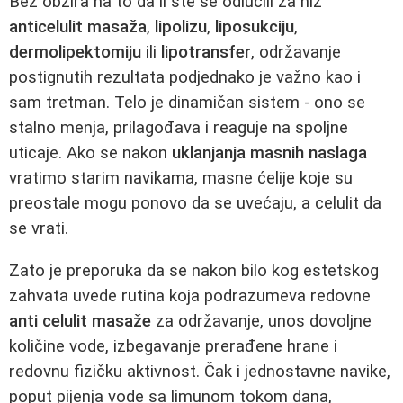
Bez obzira na to da li ste se odlučili za niz
anticelulit masaža
,
lipolizu
,
liposukciju
,
dermolipektomiju
ili
lipotransfer
, održavanje
postignutih rezultata podjednako je važno kao i
sam tretman. Telo je dinamičan sistem - ono se
stalno menja, prilagođava i reaguje na spoljne
uticaje. Ako se nakon
uklanjanja masnih naslaga
vratimo starim navikama, masne ćelije koje su
preostale mogu ponovo da se uvećaju, a celulit da
se vrati.
Zato je preporuka da se nakon bilo kog estetskog
zahvata uvede rutina koja podrazumeva redovne
anti celulit masaže
za održavanje, unos dovoljne
količine vode, izbegavanje prerađene hrane i
redovnu fizičku aktivnost. Čak i jednostavne navike,
poput pijenja vode sa limunom tokom dana,