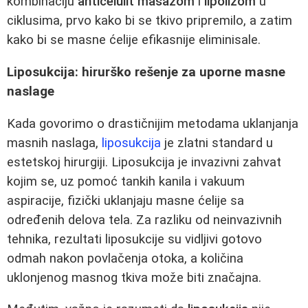
kombinaciju
anticelulit masažom
i
lipolizom
u
ciklusima, prvo kako bi se tkivo pripremilo, a zatim
kako bi se masne ćelije efikasnije eliminisale.
Liposukcija: hirurško rešenje za uporne masne
naslage
Kada govorimo o drastičnijim metodama uklanjanja
masnih naslaga,
liposukcija
je zlatni standard u
estetskoj hirurgiji. Liposukcija je invazivni zahvat
kojim se, uz pomoć tankih kanila i vakuum
aspiracije, fizički uklanjaju masne ćelije sa
određenih delova tela. Za razliku od neinvazivnih
tehnika, rezultati liposukcije su vidljivi gotovo
odmah nakon povlačenja otoka, a količina
uklonjenog masnog tkiva može biti značajna.