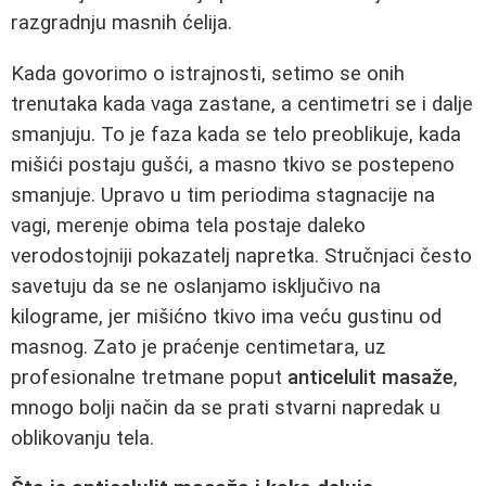
razgradnju masnih ćelija.
Kada govorimo o istrajnosti, setimo se onih
trenutaka kada vaga zastane, a centimetri se i dalje
smanjuju. To je faza kada se telo preoblikuje, kada
mišići postaju gušći, a masno tkivo se postepeno
smanjuje. Upravo u tim periodima stagnacije na
vagi, merenje obima tela postaje daleko
verodostojniji pokazatelj napretka. Stručnjaci često
savetuju da se ne oslanjamo isključivo na
kilograme, jer mišićno tkivo ima veću gustinu od
masnog. Zato je praćenje centimetara, uz
profesionalne tretmane poput
anticelulit masaže
,
mnogo bolji način da se prati stvarni napredak u
oblikovanju tela.