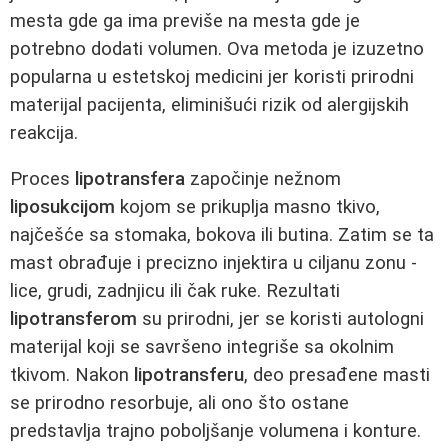
mesta gde ga ima previše na mesta gde je
potrebno dodati volumen. Ova metoda je izuzetno
popularna u estetskoj medicini jer koristi prirodni
materijal pacijenta, eliminišući rizik od alergijskih
reakcija.
Proces
lipotransfera
započinje nežnom
liposukcijom
kojom se prikuplja masno tkivo,
najčešće sa stomaka, bokova ili butina. Zatim se ta
mast obrađuje i precizno injektira u ciljanu zonu -
lice, grudi, zadnjicu ili čak ruke. Rezultati
lipotransferom
su prirodni, jer se koristi autologni
materijal koji se savršeno integriše sa okolnim
tkivom. Nakon
lipotransferu
, deo presađene masti
se prirodno resorbuje, ali ono što ostane
predstavlja trajno poboljšanje volumena i konture.