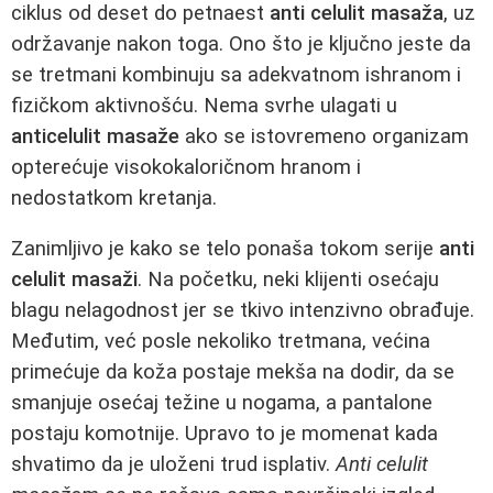
ciklus od deset do petnaest
anti celulit masaža
, uz
održavanje nakon toga. Ono što je ključno jeste da
se tretmani kombinuju sa adekvatnom ishranom i
fizičkom aktivnošću. Nema svrhe ulagati u
anticelulit masaže
ako se istovremeno organizam
opterećuje visokokaloričnom hranom i
nedostatkom kretanja.
Zanimljivo je kako se telo ponaša tokom serije
anti
celulit masaži
. Na početku, neki klijenti osećaju
blagu nelagodnost jer se tkivo intenzivno obrađuje.
Međutim, već posle nekoliko tretmana, većina
primećuje da koža postaje mekša na dodir, da se
smanjuje osećaj težine u nogama, a pantalone
postaju komotnije. Upravo to je momenat kada
shvatimo da je uloženi trud isplativ.
Anti celulit