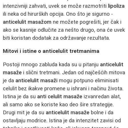
intenzivniji zahvati, uvek se može razmotriti
lipoliza
ili neka od hirurških opcija. Ono što je sigurno -
anticelulit masažom
ne možete pogrešiti, jer čak i
ako se kasnije odlučite za nešto drugo, ona će uvek
biti koristan dodatak za održavanje rezultata.
Mitovi i istine o anticelulit tretmanima
Postoji mnogo zabluda kada su u pitanju
anticelulit
masaže
i slični tretmani. Jedan od najčešćih mitova
je da
anticelulit masaži
mogu potpuno eliminisati
celulit bez ikakve promene u ishrani i načinu života.
Istina je da su
anti celulit masaže
izvanredan alat,
ali samo ako se koriste kao deo šire strategije.
Drugi mit je da su
anticelulit masaže
bolne i da
ostavljaju modrice. Istina je da intenzitet zavisi od