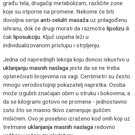
građu tela, drugačiji metabolizam, različite zone
koje su otporne na promene. Nekome će biti
dovoljna serija
anti-celulit masaža
uz prilagođenu
ishranu, dok će drugi morati da razmotre
lipolizu
ili
čak
liposukciju
. Ključ uspeha leži u
individualizovanom pristupu i strpljenju.
Jedna od najvrednijih lekcija koju donosi iskustvo u
uklanjanju masnih naslaga
jeste da se ne treba
opterećivati brojevima na vagi. Centimetri su često
mnogo verodostojniji pokazatelj napretka. Osoba
može izgubiti značajan obim u struku i bokovima, a
da se kilogrami gotovo ne promene - jednostavno
zato što se masno tkivo zamenjuje gušćim
mišićnim. Ovo je posebno izraženo kod onih koji uz
tretmane
uklanjanja masnih naslaga
redovno