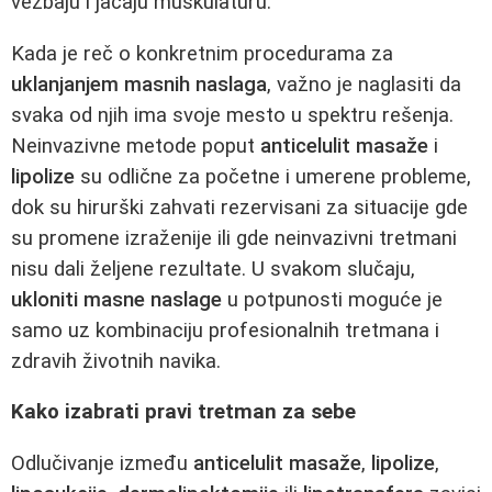
vežbaju i jačaju muskulaturu.
Kada je reč o konkretnim procedurama za
uklanjanjem masnih naslaga
, važno je naglasiti da
svaka od njih ima svoje mesto u spektru rešenja.
Neinvazivne metode poput
anticelulit masaže
i
lipolize
su odlične za početne i umerene probleme,
dok su hirurški zahvati rezervisani za situacije gde
su promene izraženije ili gde neinvazivni tretmani
nisu dali željene rezultate. U svakom slučaju,
ukloniti masne naslage
u potpunosti moguće je
samo uz kombinaciju profesionalnih tretmana i
zdravih životnih navika.
Kako izabrati pravi tretman za sebe
Odlučivanje između
anticelulit masaže
,
lipolize
,