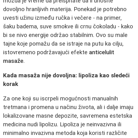
možda je vreme da preispitate da li unosite
dovoljno hranljivih materija. Ponekad je potrebno
uvesti užinu između ručka i večere - na primer,
šaku badema, suve smokve ili crnu čokoladu - kako
bi se nivo energije održao stabilnim. Ovo su male
tajne koje pomažu da se istraje na putu ka cilju,
istovremeno podržavajući efekte
anticelulit
masaže
.
Kada masaža nije dovoljna: lipoliza kao sledeći
korak
Za one koji su iscrpeli mogućnosti manualnih
tretmana i promena u načinu života, ali i dalje imaju
lokalizovane masne depozite, savremena estetska
medicina nudi lipolizu. Lipoliza je neinvazivna ili
minimalno invazivna metoda koja koristi različite