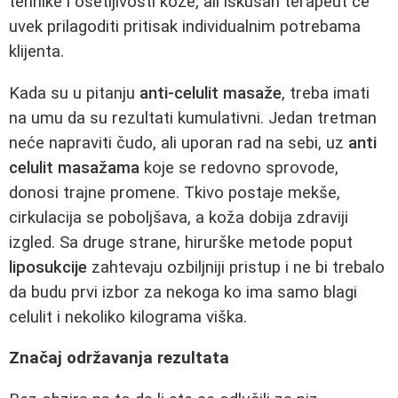
tehnike i osetljivosti kože, ali iskusan terapeut će
uvek prilagoditi pritisak individualnim potrebama
klijenta.
Kada su u pitanju
anti-celulit masaže
, treba imati
na umu da su rezultati kumulativni. Jedan tretman
neće napraviti čudo, ali uporan rad na sebi, uz
anti
celulit masažama
koje se redovno sprovode,
donosi trajne promene. Tkivo postaje mekše,
cirkulacija se poboljšava, a koža dobija zdraviji
izgled. Sa druge strane, hirurške metode poput
liposukcije
zahtevaju ozbiljniji pristup i ne bi trebalo
da budu prvi izbor za nekoga ko ima samo blagi
celulit i nekoliko kilograma viška.
Značaj održavanja rezultata