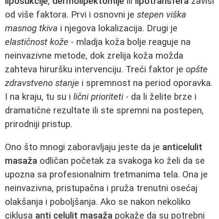
liposukcije
,
dermolipektomije
ili
lipotransfera
zavisi
od više faktora. Prvi i osnovni je
stepen viška
masnog tkiva
i njegova lokalizacija. Drugi je
elastičnost kože
- mladja koža bolje reaguje na
neinvazivne metode, dok zrelija koža možda
zahteva hiruršku intervenciju. Treći faktor je
opšte
zdravstveno stanje
i spremnost na period oporavka.
I na kraju, tu su i
lični prioriteti
- da li želite brze i
dramatične rezultate ili ste spremni na postepen,
prirodniji pristup.
Ono što mnogi zaboravljaju jeste da je
anticelulit
masaža
odličan početak za svakoga ko želi da se
upozna sa profesionalnim tretmanima tela. Ona je
neinvazivna, pristupačna i pruža trenutni osećaj
olakšanja i poboljšanja. Ako se nakon nekoliko
ciklusa
anti celulit masaža
pokaže da su potrebni