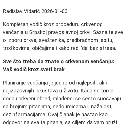
Radislav Vidarić
2026-01-03
Kompletan vodič kroz proceduru crkvenog
venčanja u Srpskoj pravoslavnoj crkvi. Saznajte sve
o izboru crkve, sveštenika, predbračnom ispitu,
troškovima, običajima i kako reći 'da' bez stresa.
Sve što treba da znate o crkvenom venčanju:
Vaš vodič kroz sveti brak
Planiranje venčanja je jedno od najlepših, ali i
najizazovnijih iskustava u životu. Kada se tome
doda i crkveni obred, mladenci se često suočavaju
sa brojnim pitanjima, nedoumicama i, nažalost,
dezinformacijama. Ovaj članak je nastao kao
odgovor na sva ta pitanja, sa ciljem da vam pruži