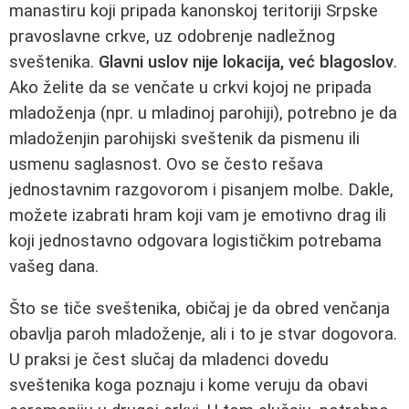
manastiru koji pripada kanonskoj teritoriji Srpske
pravoslavne crkve, uz odobrenje nadležnog
sveštenika.
Glavni uslov nije lokacija, već blagoslov
.
Ako želite da se venčate u crkvi kojoj ne pripada
mladoženja (npr. u mladinoj parohiji), potrebno je da
mladoženjin parohijski sveštenik da pismenu ili
usmenu saglasnost. Ovo se često rešava
jednostavnim razgovorom i pisanjem molbe. Dakle,
možete izabrati hram koji vam je emotivno drag ili
koji jednostavno odgovara logističkim potrebama
vašeg dana.
Što se tiče sveštenika, običaj je da obred venčanja
obavlja paroh mladoženje, ali i to je stvar dogovora.
U praksi je čest slučaj da mladenci dovedu
sveštenika koga poznaju i kome veruju da obavi