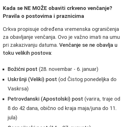
Kada se NE MOŽE obaviti crkveno venčanje?
Pravila o postovima i praznicima
Crkva propisuje određena vremenska ograničenja
za obavljanje venčanja. Ovo je važno imati na umu
pri zakazivanju datuma.
Venčanje se ne obavlja u
toku velikih postova
:
Božićni post
(28. novembar - 6. januar)
Uskršnji (Veliki) post
(od Čistog ponedeljka do
Vaskrsa)
Petrovdanski (Apostolski) post
(varira, traje od
8 do 42 dana, obično od kraja maja/juna do 11.
jula)