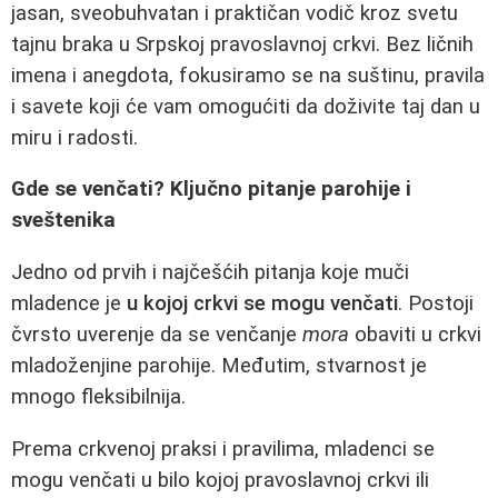
jasan, sveobuhvatan i praktičan vodič kroz svetu
tajnu braka u Srpskoj pravoslavnoj crkvi. Bez ličnih
imena i anegdota, fokusiramo se na suštinu, pravila
i savete koji će vam omogućiti da doživite taj dan u
miru i radosti.
Gde se venčati? Ključno pitanje parohije i
sveštenika
Jedno od prvih i najčešćih pitanja koje muči
mladence je
u kojoj crkvi se mogu venčati
. Postoji
čvrsto uverenje da se venčanje
mora
obaviti u crkvi
mladoženjine parohije. Međutim, stvarnost je
mnogo fleksibilnija.
Prema crkvenoj praksi i pravilima, mladenci se
mogu venčati u bilo kojoj pravoslavnoj crkvi ili