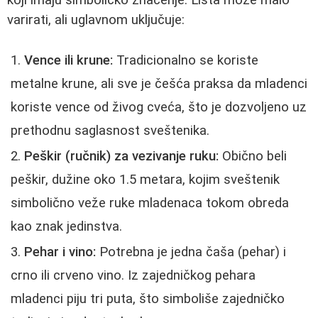
varirati, ali uglavnom uključuje:
Vence ili krune:
Tradicionalno se koriste
metalne krune, ali sve je češća praksa da mladenci
koriste vence od živog cveća, što je dozvoljeno uz
prethodnu saglasnost sveštenika.
Peškir (ručnik) za vezivanje ruku:
Obično beli
peškir, dužine oko 1.5 metara, kojim sveštenik
simbolično veže ruke mladenaca tokom obreda
kao znak jedinstva.
Pehar i vino:
Potrebna je jedna čaša (pehar) i
crno ili crveno vino. Iz zajedničkog pehara
mladenci piju tri puta, što simboliše zajedničko