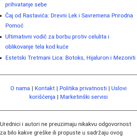
prihvatanje sebe
Čaj od Rastavića: Drevni Lek i Savremena Prirodna
Pomoć
Ultimativni vodič za borbu protiv celulita i
oblikovanje tela kod kuće
Estetski Tretmani Lica: Botoks, Hijaluron i Mezoniti
O nama
|
Kontakt
|
Politika privatnosti
|
Uslovi
korišćenja
|
Marketinški servisi
Urednici i autori ne preuzimaju nikakvu odgovornost
za bilo kakve greške ili propuste u sadržaju ovog