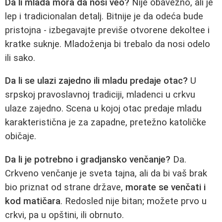
Da li mlada mora da nosi veo?
Nije obavezno, ali je
lep i tradicionalan detalj. Bitnije je da odeća bude
pristojna - izbegavajte previše otvorene dekoltee i
kratke suknje. Mladoženja bi trebalo da nosi odelo
ili sako.
Da li se ulazi zajedno ili mladu predaje otac?
U
srpskoj pravoslavnoj tradiciji, mladenci u crkvu
ulaze zajedno. Scena u kojoj otac predaje mladu
karakteristična je za zapadne, pretežno katoličke
običaje.
Da li je potrebno i gradjansko venčanje?
Da.
Crkveno venčanje je sveta tajna, ali da bi vaš brak
bio priznat od strane države,
morate se venčati i
kod matičara
. Redosled nije bitan; možete prvo u
crkvi, pa u opštini, ili obrnuto.