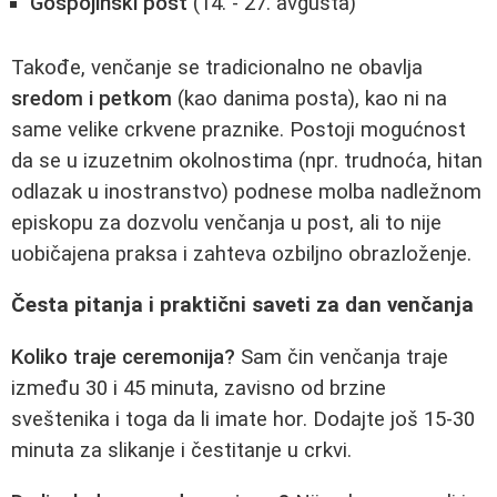
Gospojinski post
(14. - 27. avgusta)
Takođe, venčanje se tradicionalno ne obavlja
sredom i petkom
(kao danima posta), kao ni na
same velike crkvene praznike. Postoji mogućnost
da se u izuzetnim okolnostima (npr. trudnoća, hitan
odlazak u inostranstvo) podnese molba nadležnom
episkopu za dozvolu venčanja u post, ali to nije
uobičajena praksa i zahteva ozbiljno obrazloženje.
Česta pitanja i praktični saveti za dan venčanja
Koliko traje ceremonija?
Sam čin venčanja traje
između 30 i 45 minuta, zavisno od brzine
sveštenika i toga da li imate hor. Dodajte još 15-30
minuta za slikanje i čestitanje u crkvi.