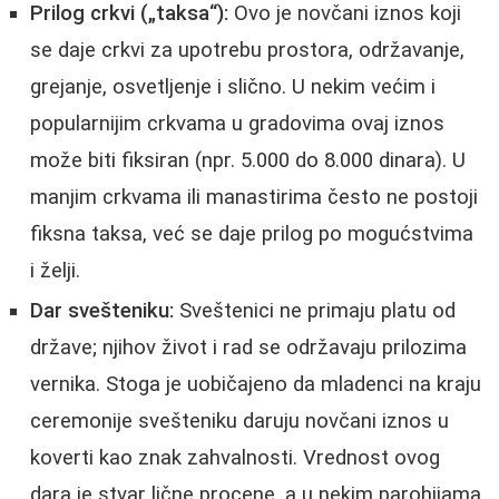
Prilog crkvi („taksa“):
Ovo je novčani iznos koji
se daje crkvi za upotrebu prostora, održavanje,
grejanje, osvetljenje i slično. U nekim većim i
popularnijim crkvama u gradovima ovaj iznos
može biti fiksiran (npr. 5.000 do 8.000 dinara). U
manjim crkvama ili manastirima često ne postoji
fiksna taksa, već se daje prilog po mogućstvima
i želji.
Dar svešteniku:
Sveštenici ne primaju platu od
države; njihov život i rad se održavaju prilozima
vernika. Stoga je uobičajeno da mladenci na kraju
ceremonije svešteniku daruju novčani iznos u
koverti kao znak zahvalnosti. Vrednost ovog
dara je stvar lične procene, a u nekim parohijama