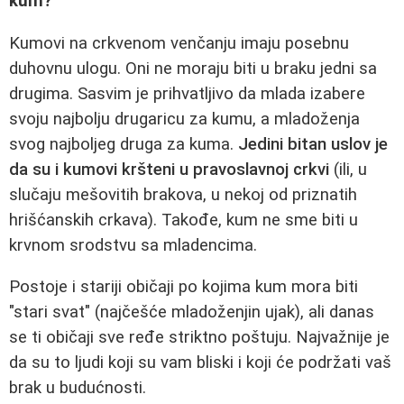
kum?
Kumovi na crkvenom venčanju imaju posebnu
duhovnu ulogu. Oni ne moraju biti u braku jedni sa
drugima. Sasvim je prihvatljivo da mlada izabere
svoju najbolju drugaricu za kumu, a mladoženja
svog najboljeg druga za kuma.
Jedini bitan uslov je
da su i kumovi kršteni u pravoslavnoj crkvi
(ili, u
slučaju mešovitih brakova, u nekoj od priznatih
hrišćanskih crkava). Takođe, kum ne sme biti u
krvnom srodstvu sa mladencima.
Postoje i stariji običaji po kojima kum mora biti
"stari svat" (najčešće mladoženjin ujak), ali danas
se ti običaji sve ređe striktno poštuju. Najvažnije je
da su to ljudi koji su vam bliski i koji će podržati vaš
brak u budućnosti.