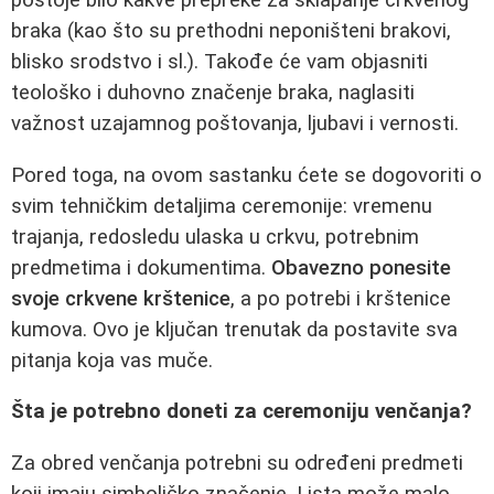
braka (kao što su prethodni neponišteni brakovi,
blisko srodstvo i sl.). Takođe će vam objasniti
teološko i duhovno značenje braka, naglasiti
važnost uzajamnog poštovanja, ljubavi i vernosti.
Pored toga, na ovom sastanku ćete se dogovoriti o
svim tehničkim detaljima ceremonije: vremenu
trajanja, redosledu ulaska u crkvu, potrebnim
predmetima i dokumentima.
Obavezno ponesite
svoje crkvene krštenice
, a po potrebi i krštenice
kumova. Ovo je ključan trenutak da postavite sva
pitanja koja vas muče.
Šta je potrebno doneti za ceremoniju venčanja?
Za obred venčanja potrebni su određeni predmeti
koji imaju simboličko značenje. Lista može malo