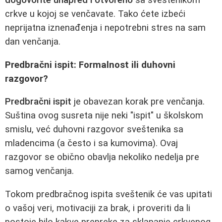
crkve u kojoj se venčavate. Tako ćete izbeći
neprijatna iznenađenja i nepotrebni stres na sam
dan venčanja.
Predbračni ispit: Formalnost ili duhovni
razgovor?
Predbračni ispit
je obavezan korak pre venčanja.
Suština ovog susreta nije neki "ispit" u školskom
smislu, već duhovni razgovor sveštenika sa
mladencima (a često i sa kumovima). Ovaj
razgovor se obično obavlja nekoliko nedelja pre
samog venčanja.
Tokom predbračnog ispita sveštenik će vas upitati
o vašoj veri, motivaciji za brak, i proveriti da li
postoje bilo kakve prepreke za sklapanje crkvenog