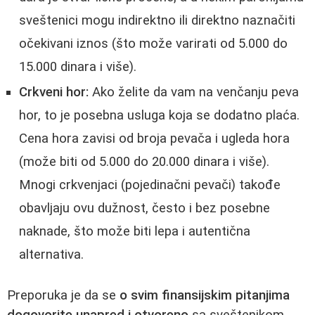
sveštenici mogu indirektno ili direktno naznačiti
očekivani iznos (što može varirati od 5.000 do
15.000 dinara i više).
Crkveni hor:
Ako želite da vam na venčanju peva
hor, to je posebna usluga koja se dodatno plaća.
Cena hora zavisi od broja pevača i ugleda hora
(može biti od 5.000 do 20.000 dinara i više).
Mnogi crkvenjaci (pojedinačni pevači) takođe
obavljaju ovu dužnost, često i bez posebne
naknade, što može biti lepa i autentična
alternativa.
Preporuka je da se
o svim finansijskim pitanjima
dogovorite unapred i otvoreno
sa sveštenikom