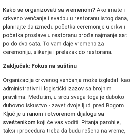
Kako se organizovati sa vremenom?
Ako imate i
crkveno venčanje i svadbu u restoranu istog dana,
planirajte da između početka ceremonije u crkvi i
početka proslave u restoranu prođe najmanje sat i
po do dva sata. To vam daje vremena za
ceremoniju, slikanje i prelazak do restorana.
Zaključak: Fokus na suštinu
Organizacija crkvenog venčanja može izgledati kao
administrativni i logistički izazov sa brojnim
pravilima. Međutim, u srcu svega toga je duboko
duhovno iskustvo - zavet dvoje ljudi pred Bogom.
Ključ je u
ranom i otvorenom dijalogu sa
sveštenikom
koji će vas voditi. Pitanja parohije,
taksi i procedura treba da budu rešena na vreme,