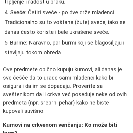
trpljenje i radost u braku.
Sveće:
Četiri sveće - po dve drže mladenci.
Tradicionalno su to voštane (žute) sveće, iako se
danas često koriste i bele ukrašene sveće.
Burme:
Naravno, par burmi koji se blagosiljaju i
stavljaju tokom obreda.
Ove predmete obično kupuju kumovi, ali danas je
sve češće da to urade sami mladenci kako bi
osigurali da im se dopadaju. Proverite sa
sveštenikom da li crkva već poseduje neke od ovih
predmeta (npr. srebrni pehar) kako ne biste
kupovali suvišno.
Kumovi na crkvenom venčanju: Ko može biti