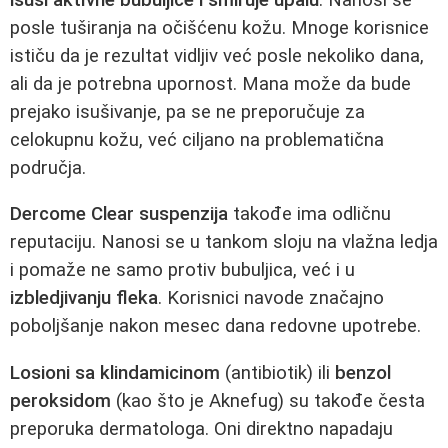
posle tuširanja na očišćenu kožu. Mnoge korisnice
ističu da je rezultat vidljiv već posle nekoliko dana,
ali da je potrebna upornost. Mana može da bude
prejako isušivanje, pa se ne preporučuje za
celokupnu kožu, već ciljano na problematična
područja.
Dercome Clear suspenzija
takođe ima odličnu
reputaciju. Nanosi se u tankom sloju na vlažna ledja
i pomaže ne samo protiv bubuljica, već i u
izbledjivanju fleka
. Korisnici navode značajno
poboljšanje nakon mesec dana redovne upotrebe.
Losioni sa klindamicinom
(antibiotik) ili
benzol
peroksidom
(kao što je Aknefug) su takođe česta
preporuka dermatologa. Oni direktno napadaju