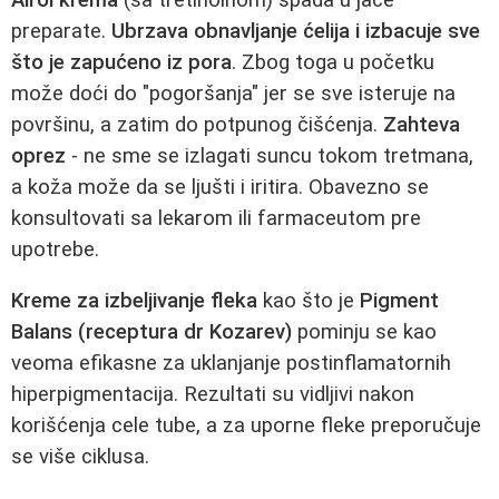
preparate.
Ubrzava obnavljanje ćelija i izbacuje sve
što je zapućeno iz pora
. Zbog toga u početku
može doći do "pogoršanja" jer se sve isteruje na
površinu, a zatim do potpunog čišćenja.
Zahteva
oprez
- ne sme se izlagati suncu tokom tretmana,
a koža može da se ljušti i iritira. Obavezno se
konsultovati sa lekarom ili farmaceutom pre
upotrebe.
Kreme za izbeljivanje fleka
kao što je
Pigment
Balans (receptura dr Kozarev)
pominju se kao
veoma efikasne za uklanjanje postinflamatornih
hiperpigmentacija. Rezultati su vidljivi nakon
korišćenja cele tube, a za uporne fleke preporučuje
se više ciklusa.