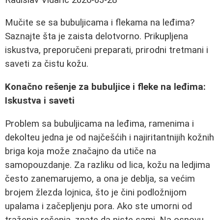
Mučite se sa bubuljicama i flekama na leđima?
Saznajte šta je zaista delotvorno. Prikupljena
iskustva, preporučeni preparati, prirodni tretmani i
saveti za čistu kožu.
Konačno rešenje za bubuljice i fleke na leđima:
Iskustva i saveti
Problem sa bubuljicama na leđima, ramenima i
dekolteu jedna je od najčešćih i najiritantnijih kožnih
briga koja može značajno da utiče na
samopouzdanje. Za razliku od lica, kožu na ledjima
često zanemarujemo, a ona je deblja, sa većim
brojem žlezda lojnica, što je čini podložnijom
upalama i začepljenju pora. Ako ste umorni od
traženja rešenja, znate da niste sami. Na osnovu