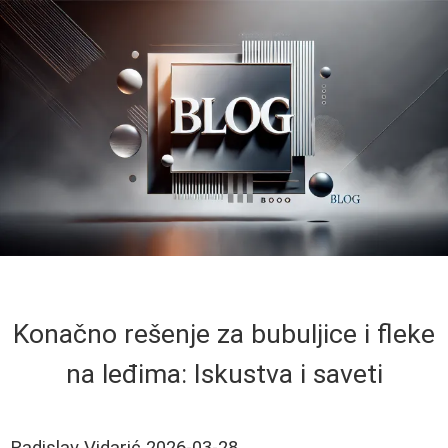
Konačno rešenje za bubuljice i fleke
na leđima: Iskustva i saveti
Radislav Vidarić
2026-03-28