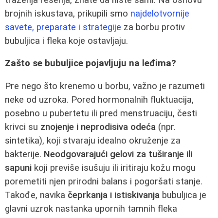
brojnih iskustava, prikupili smo
najdelotvornije
savete, preparate i strategije
za borbu protiv
bubuljica i fleka koje ostavljaju.
Zašto se bubuljice pojavljuju na leđima?
Pre nego što krenemo u borbu, važno je razumeti
neke od uzroka. Pored hormonalnih fluktuacija,
posebno u pubertetu ili pred menstruaciju, česti
krivci su
znojenje i neprodisiva odeća
(npr.
sintetika), koji stvaraju idealno okruženje za
bakterije.
Neodgovarajući gelovi za tuširanje ili
sapuni
koji previše isušuju ili iritiraju kožu mogu
poremetiti njen prirodni balans i pogoršati stanje.
Takođe, navika
čeprkanja i istiskivanja
bubuljica je
glavni uzrok nastanka upornih tamnih fleka