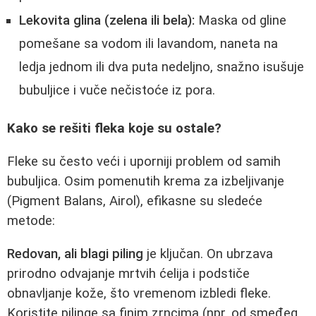
Lekovita glina (zelena ili bela):
Maska od gline
pomešane sa vodom ili lavandom, naneta na
ledja jednom ili dva puta nedeljno, snažno isušuje
bubuljice i vuče nečistoće iz pora.
Kako se rešiti fleka koje su ostale?
Fleke su često veći i uporniji problem od samih
bubuljica. Osim pomenutih krema za izbeljivanje
(Pigment Balans, Airol), efikasne su sledeće
metode:
Redovan, ali blagi piling
je ključan. On ubrzava
prirodno odvajanje mrtvih ćelija i podstiče
obnavljanje kože, što vremenom izbledi fleke.
Koristite pilinge sa finim zrncima (npr. od smeđeg