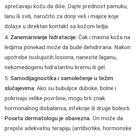
sprečavaju kožu da diše. Dajte prednost pamuku,
lanu ili svili, naročito za donji veš i majice koje
dolaze u direktan kontakt sa kožom ledja.
Zanemarivanje hidratacije:
Čak i masna koža na
ledjima ponekad može da bude dehidrirana. Nakon
upotrebe isušujućih losiona, nanesite laganu,
nekomedogenu hidratantnu kremu ili gel.
Samodijagnostika i samolečenje u težim
slučajevima:
Ako su bubuljice duboke, bolne i
pokrivaju velike površine, mogu biti znak
hormonalnog disbalansa, infekcije ili druge bolesti.
Poseta dermatologu je obavezna.
On može da
prepiše adekvatnu terapiju (antibiotike, hormonske