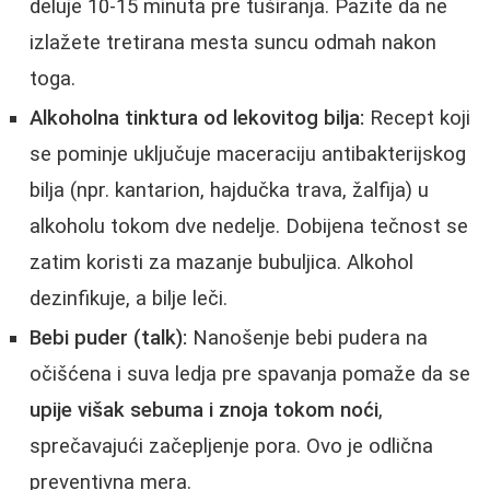
deluje 10-15 minuta pre tuširanja. Pazite da ne
izlažete tretirana mesta suncu odmah nakon
toga.
Alkoholna tinktura od lekovitog bilja:
Recept koji
se pominje uključuje maceraciju antibakterijskog
bilja (npr. kantarion, hajdučka trava, žalfija) u
alkoholu tokom dve nedelje. Dobijena tečnost se
zatim koristi za mazanje bubuljica. Alkohol
dezinfikuje, a bilje leči.
Bebi puder (talk):
Nanošenje bebi pudera na
očišćena i suva ledja pre spavanja pomaže da se
upije višak sebuma i znoja tokom noći
,
sprečavajući začepljenje pora. Ovo je odlična
preventivna mera.