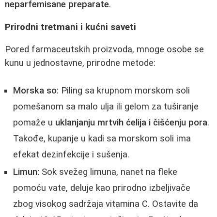
neparfemisane preparate
.
Prirodni tretmani i kućni saveti
Pored farmaceutskih proizvoda, mnoge osobe se
kunu u jednostavne, prirodne metode:
Morska so:
Piling sa krupnom morskom soli
pomešanom sa malo ulja ili gelom za tuširanje
pomaže u
uklanjanju mrtvih ćelija i čišćenju pora
.
Takođe, kupanje u kadi sa morskom soli ima
efekat dezinfekcije i sušenja.
Limun:
Sok svežeg limuna, nanet na fleke
pomoću vate, deluje kao prirodno izbeljivače
zbog visokog sadržaja vitamina C. Ostavite da