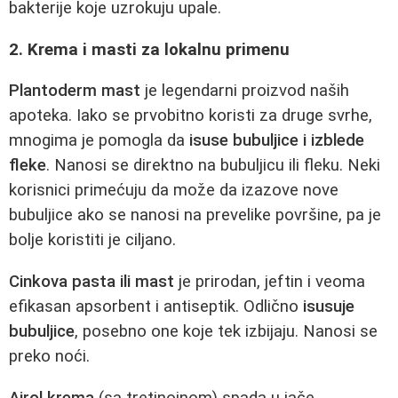
bakterije koje uzrokuju upale.
2. Krema i masti za lokalnu primenu
Plantoderm mast
je legendarni proizvod naših
apoteka. Iako se prvobitno koristi za druge svrhe,
mnogima je pomogla da
isuse bubuljice i izblede
fleke
. Nanosi se direktno na bubuljicu ili fleku. Neki
korisnici primećuju da može da izazove nove
bubuljice ako se nanosi na prevelike površine, pa je
bolje koristiti je ciljano.
Cinkova pasta ili mast
je prirodan, jeftin i veoma
efikasan apsorbent i antiseptik. Odlično
isusuje
bubuljice
, posebno one koje tek izbijaju. Nanosi se
preko noći.
Airol krema
(sa tretinoinom) spada u jače