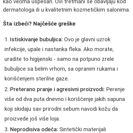
kao veoma uspešan. Ovi tretmani se obavljaju kod
dermatologa ili u kvalitetnim kozmetičkim salonima.
Šta izbeći? Najčešće greške
Istiskivanje bubuljica:
Ovo je glavni uzrok
infekcije, upale i nastanka fleka. Ako morate,
uradite to higijenski - samo na potpuno zrele
bubuljice sa belim vrhom, sa opranim rukama i
korišćenjem sterilne gaze.
Preterano pranje i agresivni proizvodi:
Perenje
više od dva puta dnevno i korišćenje jakih sapuna
koji skidaju sav prirodni sebum navodi kožu da
proizvede još više loja.
Neprodisiva odeća:
Sintetički materijali