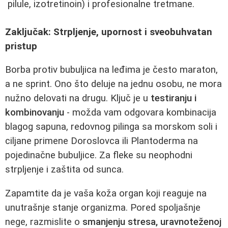
pilule, izotretinoin) i profesionalne tretmane.
Zaključak: Strpljenje, upornost i sveobuhvatan
pristup
Borba protiv bubuljica na leđima je često maraton,
a ne sprint. Ono što deluje na jednu osobu, ne mora
nužno delovati na drugu. Ključ je u
testiranju i
kombinovanju
- možda vam odgovara kombinacija
blagog sapuna, redovnog pilinga sa morskom soli i
ciljane primene Doroslovca ili Plantoderma na
pojedinačne bubuljice. Za fleke su neophodni
strpljenje i zaštita od sunca.
Zapamtite da je vaša koža organ koji reaguje na
unutrašnje stanje organizma. Pored spoljašnje
nege, razmislite o
smanjenju stresa, uravnoteženoj