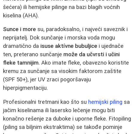
šećera) ili hemijske pilinge na bazi blagih voćnih
kiselina (AHA).
Sunce i more
su, paradoksalno, i najveći saveznik i
neprijatelj. Dok sunčanje i morska voda mogu
dramatično da
isuse aktívne bubuljice
i ujednače
ten, preterano sunčanje
može da učvrsti i učini
fleke tamnijim
. Ako imate fleke, obavezno koristite
kremu za sunčanje sa visokim faktorom zaštite
(SPF 50+), jer UV zraci pogoršavaju
hiperpigmentaciju.
Profesionalni tretmani kao što su
hemijski piling
sa
jačim kiselinama ili lasersko lečenje mogu biti
konačno rešenje za duboke i uporne fleke. Fitopiling
(piling sa biljnim ekstraktima) se takođe pominje