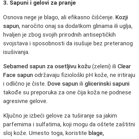
3. Sapuni i gelovi za pranje
Osnova nege je blago, ali efikasno čišćenje.
Kozji
sapun
, naročito onaj sa dodatkom glinama ili uglja,
hvaljen je zbog svojih prirodnih antiseptičkih
svojstava i sposobnosti da isušuje bez preteranog
isušivanja.
Sebamed sapun za osetljivu kožu
(zeleni) ili
Clear
Face sapun
održavaju fiziološki pH kože, ne iritiraju
i odlično je čiste.
Dove sapun
ili
glicerinski sapuni
takođe su preporuka za one čija koža ne podnese
agresivne gelove.
Ključno je izbeći gelove za tuširanje sa jakim
parfemima i sulfatima, koji mogu da oštete zaštitni
sloj kože. Umesto toga, koristite
blage,