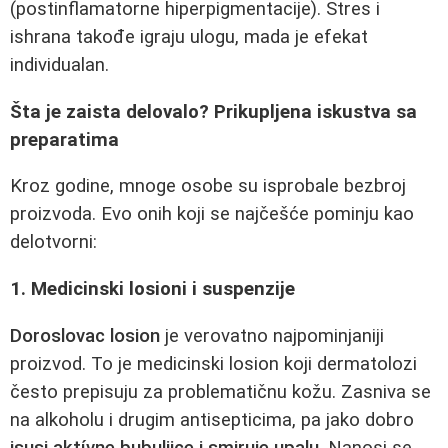
(postinflamatorne hiperpigmentacije). Stres i
ishrana takođe igraju ulogu, mada je efekat
individualan.
Šta je zaista delovalo? Prikupljena iskustva sa
preparatima
Kroz godine, mnoge osobe su isprobale bezbroj
proizvoda. Evo onih koji se najčešće pominju kao
delotvorni:
1. Medicinski losioni i suspenzije
Doroslovac losion
je verovatno najpominjaniji
proizvod. To je medicinski losion koji dermatolozi
često prepisuju za problematičnu kožu. Zasniva se
na alkoholu i drugim antisepticima, pa jako dobro
isusi aktívne bubuljice i smiruje upalu
. Nanosi se