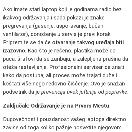
Ako imate stari laptop koji je godinama radio bez
ikakvog održavanja i sada pokazuje znake
pregrevanja (gasenje, usporavanje, bučan
ventilator), donošenje u servis je pravi korak.
Pripremite se da će
otvaranje takvog uređaja biti
izazovno
. Kao što je rečeno, plastika može da
puca, šrafovi da se zaribaju, a zalepljena prašina da
oteža rastavljanje. Profesionalni serviser će znati
kako da postupa, ali proces može trajati duže i
koštati više nego redovno čišćenje. Ovo je snažan
podsetnik da je
prevencija uvek jeftinija od popravke
.
Zaključak: Održavanje je na Prvom Mestu
Dugovečnost i pouzdanost vašeg laptopa direktno
zavise od toga koliko pažnje posvetite njegovom