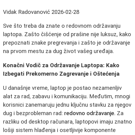
Vidak Radovanović
2026-02-28
Sve što treba da znate o redovnom održavanju
laptopa. Zašto čišćenje od prašine nije luksuz, kako
prepoznati znake pregrevanja i zašto je održavanje
na prvom mestu za dug život vašeg uređaja.
Konačni Vodič za Održavanje Laptopa: Kako
Izbegati Prekomerno Zagrevanje i Oštećenja
U današnje vreme, laptop je postao nezamenljiv
alat za rad, zabavu i komunikaciju. Međutim, mnogi
korisnici zanemaruju jednu ključnu stavku za njegov
dug i bezprobleman rad:
redovno održavanje
. Za
razliku od desktop računara, laptopovi imaju znatno
lošiji sistem hlađenja i osetljivije komponente