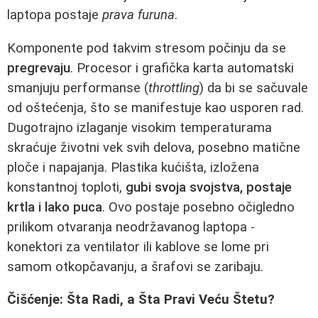
laptopa postaje
prava furuna
.
Komponente pod takvim stresom počinju da se
pregrevaju
. Procesor i grafička karta automatski
smanjuju performanse (
throttling
) da bi se sačuvale
od oštećenja, što se manifestuje kao usporen rad.
Dugotrajno izlaganje visokim temperaturama
skraćuje životni vek svih delova, posebno matične
ploče i napajanja. Plastika kućišta, izložena
konstantnoj toploti,
gubi svoja svojstva, postaje
krtla i lako puca
. Ovo postaje posebno očigledno
prilikom otvaranja neodržavanog laptopa -
konektori za ventilator ili kablove se lome pri
samom otkopčavanju, a šrafovi se zaribaju.
Čišćenje: Šta Radi, a Šta Pravi Veću Štetu?