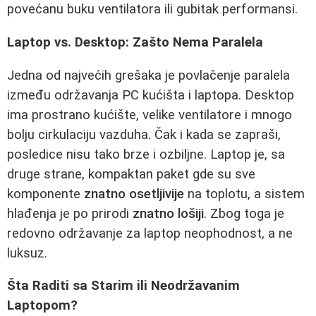
povećanu buku ventilatora ili gubitak performansi.
Laptop vs. Desktop: Zašto Nema Paralela
Jedna od najvećih grešaka je povlačenje paralela
između održavanja PC kućišta i laptopa. Desktop
ima prostrano kućište, velike ventilatore i mnogo
bolju cirkulaciju vazduha. Čak i kada se zapraši,
posledice nisu tako brze i ozbiljne. Laptop je, sa
druge strane, kompaktan paket gde su sve
komponente
znatno osetljivije
na toplotu, a sistem
hlađenja je po prirodi
znatno lošiji
. Zbog toga je
redovno održavanje za laptop neophodnost, a ne
luksuz.
Šta Raditi sa Starim ili Neodržavanim
Laptopom?