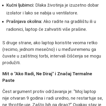
Kućni ljubimci:
Dlaka životinja je izuzetno dobar
izolator i lako se nabija u ventilatore.
Prašnjava okolina:
Ako radite na gradilištu ili u
radionici, laptop će zahvatiti više prašine.
S druge strane, ako laptop koristite veoma retko
(recimo, jednom mesečno) i u međuvremenu ga
čuvate u zaštitnoj torbi, intervali čišćenja se mogu
produžiti.
Mit o "Ako Radi, Ne Diraj" i Značaj Termalne
Paste
Čest argument protiv održavanja je: "Moj laptop
nije otvaran 9 godina i radi uredno, ne restartuje se,
ne throttle-uje. Zašto bih ga dirao?" Ovakav stav je