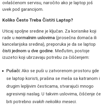
ovlašćenom servisu, naročito ako je laptop još
uvek pod garancijom.
Koliko Često Treba Čistiti Laptop?
Uticaj spoljne sredine je ključan. Za korisnike koji
rade u
normalnim uslovima
(prosečna domaća ili
kancelarijska sredina), preporuka je da se laptop
čisti jednom u dve godine
. Međutim, postoje
izuzetci koji ubrzavaju potrebu za čišćenjem:
Pušači:
Ako se puši u zatvorenom prostoru gde
se laptop koristi, prašina se meša sa katranom i
drugim lepljivim česticama, stvarajući mnogo
agresivniji naslag. U takvim uslovima, čišćenje će
biti potrebno
svakih nekoliko meseci
.