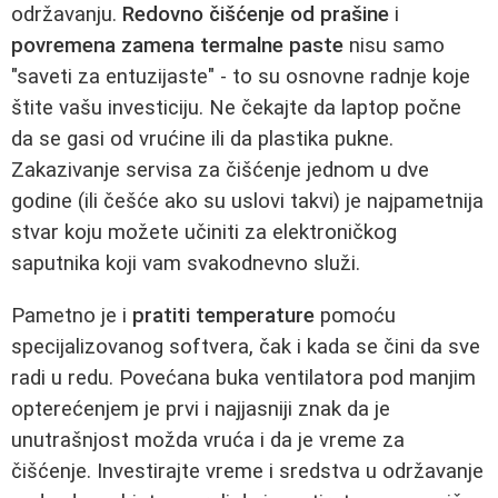
održavanju.
Redovno čišćenje od prašine
i
povremena zamena termalne paste
nisu samo
"saveti za entuzijaste" - to su osnovne radnje koje
štite vašu investiciju. Ne čekajte da laptop počne
da se gasi od vrućine ili da plastika pukne.
Zakazivanje servisa za čišćenje jednom u dve
godine (ili češće ako su uslovi takvi) je najpametnija
stvar koju možete učiniti za elektroničkog
saputnika koji vam svakodnevno služi.
Pametno je i
pratiti temperature
pomoću
specijalizovanog softvera, čak i kada se čini da sve
radi u redu. Povećana buka ventilatora pod manjim
opterećenjem je prvi i najjasniji znak da je
unutrašnjost možda vruća i da je vreme za
čišćenje. Investirajte vreme i sredstva u održavanje