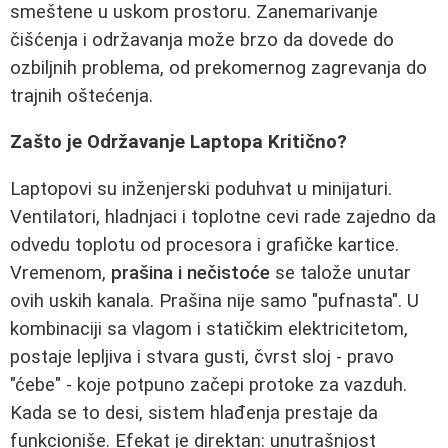
smeštene u uskom prostoru. Zanemarivanje
čišćenja i održavanja može brzo da dovede do
ozbiljnih problema, od prekomernog zagrevanja do
trajnih oštećenja.
Zašto je Održavanje Laptopa Kritično?
Laptopovi su inženjerski poduhvat u minijaturi.
Ventilatori, hladnjaci i toplotne cevi rade zajedno da
odvedu toplotu od procesora i grafičke kartice.
Vremenom,
prašina i nečistoće
se talože unutar
ovih uskih kanala. Prašina nije samo "pufnasta". U
kombinaciji sa vlagom i statičkim elektricitetom,
postaje lepljiva i stvara gusti, čvrst sloj - pravo
"ćebe" - koje potpuno začepi protoke za vazduh.
Kada se to desi, sistem hlađenja prestaje da
funkcioniše. Efekat je direktan: unutrašnjost