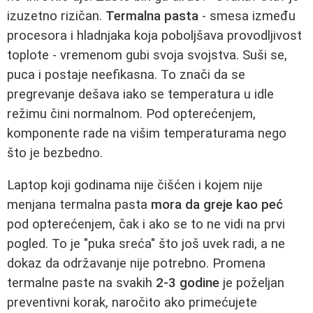
izuzetno rizičan.
Termalna pasta
- smesa između
procesora i hladnjaka koja poboljšava provodljivost
toplote - vremenom gubi svoja svojstva. Suši se,
puca i postaje neefikasna. To znači da se
pregrevanje dešava iako se temperatura u idle
režimu čini normalnom. Pod opterećenjem,
komponente rade na višim temperaturama nego
što je bezbedno.
Laptop koji godinama nije čišćen i kojem nije
menjana termalna pasta
mora da greje kao peć
pod opterećenjem, čak i ako se to ne vidi na prvi
pogled. To je "puka sreća" što još uvek radi, a ne
dokaz da održavanje nije potrebno. Promena
termalne paste na svakih
2-3 godine
je poželjan
preventivni korak, naročito ako primećujete