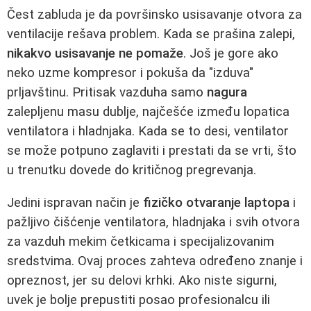
Čest zabluda je da površinsko usisavanje otvora za
ventilacije rešava problem. Kada se prašina zalepi,
nikakvo usisavanje ne pomaže
. Još je gore ako
neko uzme kompresor i pokuša da "izduva"
prljavštinu. Pritisak vazduha samo
nagura
zalepljenu masu dublje, najčešće između lopatica
ventilatora i hladnjaka. Kada se to desi, ventilator
se može potpuno zaglaviti i prestati da se vrti, što
u trenutku dovede do kritičnog pregrevanja.
Jedini ispravan način je
fizičko otvaranje laptopa
i
pažljivo čišćenje ventilatora, hladnjaka i svih otvora
za vazduh mekim četkicama i specijalizovanim
sredstvima. Ovaj proces zahteva određeno znanje i
opreznost, jer su delovi krhki. Ako niste sigurni,
uvek je bolje prepustiti posao profesionalcu ili