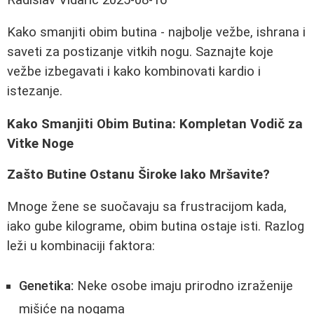
Kako smanjiti obim butina - najbolje vežbe, ishrana i
saveti za postizanje vitkih nogu. Saznajte koje
vežbe izbegavati i kako kombinovati kardio i
istezanje.
Kako Smanjiti Obim Butina: Kompletan Vodič za
Vitke Noge
Zašto Butine Ostanu Široke Iako Mršavite?
Mnoge žene se suočavaju sa frustracijom kada,
iako gube kilograme, obim butina ostaje isti. Razlog
leži u kombinaciji faktora:
Genetika:
Neke osobe imaju prirodno izraženije
mišiće na nogama