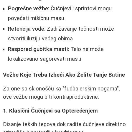
Pogrešne vežbe:
Čučnjevi i sprintovi mogu
povećati mišićnu masu
Retencija vode:
Zadržavanje tečnosti može
stvoriti iluziju većeg obima
Raspored gubitka masti:
Telo ne može
lokalizovano sagorevati masti
Vežbe Koje Treba Izbeći Ako Želite Tanje Butine
Za one sa sklonošću ka "fudbalerskim nogama",
ove vežbe mogu biti kontraproduktivne:
1. Klasični Čučnjevi sa Opterećenjem
Dizanje teških tegova dok radite čučnjeve direktno