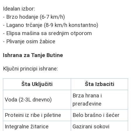
Idealan izbor:
- Brzo hodanje (6-7 km/h)
- Lagano trčanje (8-9 km/h konstantno)
- Elipsa mašina sa srednjim otporom
- Plivanje osim žabice
Ishrana za Tanje Butine
Ključni principi ishrane:
Šta Uključiti
Šta Izbaciti
Brza hrana i
Voda (2-3L dnevno)
prerađevine
Proteini iz ribe i piletine
Belo brašno i šećer
Integralne žitarice
Gazirani sokovi