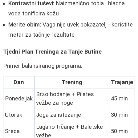
Kontrastni tuševi:
Naizmenično topla i hladna
voda tonificira kožu
Merite obim:
Vaga nije uvek pokazatelj - koristite
metar za tačnije rezultate
Tjedni Plan Treninga za Tanje Butine
Primer balansiranog programa:
Dan
Trening
Trajanje
Brzo hodanje + Pilates
Ponedeljak
45 min
vežbe za noge
Utorak
Joga za istezanje
30 min
Lagano trčanje + Baletske
Sreda
50 min
vežbe