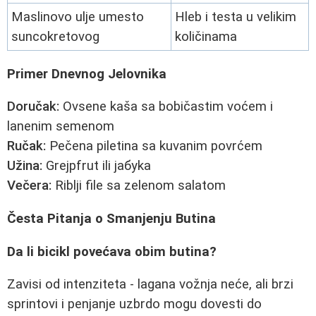
Maslinovo ulje umesto
Hlеb i testa u velikim
suncokretovog
količinama
Primer Dnevnog Jelovnika
Doručak:
Ovsenе kaša sa bobičastim voćem i
lanenim semenom
Ručak:
Pečena piletina sa kuvanim povrćem
Užina:
Grејpfrut ili јабуka
Večera:
Riblji file sa zelenom salatom
Česta Pitanja o Smanjenju Butina
Da li bicikl povećava obim butina?
Zavisi od intenziteta - lagana vožnja neće, ali brzi
sprintovi i penjanje uzbrdo mogu dovesti do