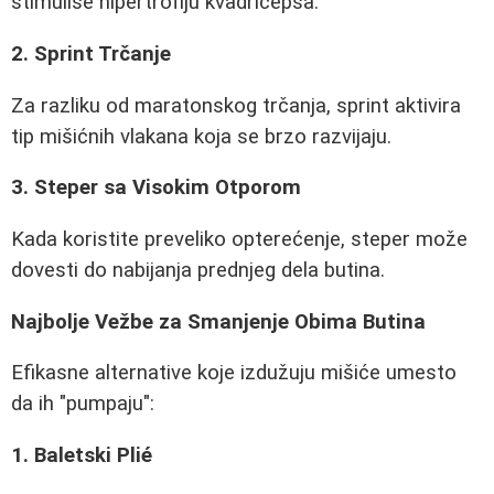
stimuliše hipertrofiju kvadricepsa.
2. Sprint Trčanje
Za razliku od maratonskog trčanja, sprint aktivira
tip mišićnih vlakana koja se brzo razvijaju.
3. Steper sa Visokim Otporom
Kada koristite preveliko opterećenje, steper može
dovesti do nabijanja prednjeg dela butina.
Najbolje Vežbe za Smanjenje Obima Butina
Efikasne alternative koje izdužuju mišiće umesto
da ih "pumpaju":
1. Baletski Plié