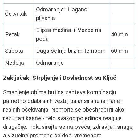
Odmaranje ili lagano
Četvrtak
-
plivanje
Elipsa mašina + Vežbe na
Petak
40 min
podu
Subota
Duga šetnja brzim tempom
60 min
Nedelja
Odmaranje
-
Zaključak: Strpljenje i Doslednost su Ključ
Smanjenje obima butina zahteva kombinacju
pametno odabranih vežbi, balansirane ishrane i
realnih očekivanja. Nemojte se obeshrabriti ako
rezultati kasne - telo svakog pojedinca reaguje
drugačije. Fokusirajte se na osećaj zdravlja i snage,
a vizuelne promene će doći vremenom.