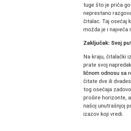
tuge što je priča g
neprestano razgovara
čitalac. Taj osećaj 
možda je i najveća n
Zaključak: Svoj pu
Na kraju, čitalački 
prate svoj napredak,
ličnom odnosu sa 
čitate dve ili dvades
tog osećaja zadovolj
prošire horizonte, 
našoj unutrašnjoj po
izazov koji vredi.