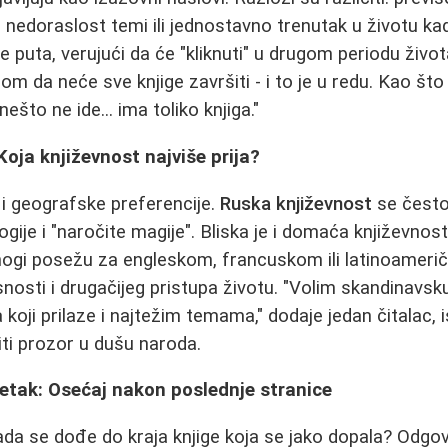
 nedoraslost temi ili jednostavno trenutak u životu kad
 puta, verujući da će "kliknuti" u drugom periodu život
om da neće sve knjige završiti - i to je u redu. Kao što
ešto ne ide... ima toliko knjiga."
Koja književnost najviše prija?
 i geografske preferencije.
Ruska književnost
se često
ogije i "naročite magije". Bliska je i domaća književnost
nogi posežu za engleskom, francuskom ili latinoameri
snosti i drugačijeg pristupa životu. "Volim skandinavsk
 koji prilaze i najtežim temama," dodaje jedan čitalac, 
ti prozor u dušu naroda.
etak: Osećaj nakon poslednje stranice
ada se dođe do kraja knjige koja se jako dopala? Odgov