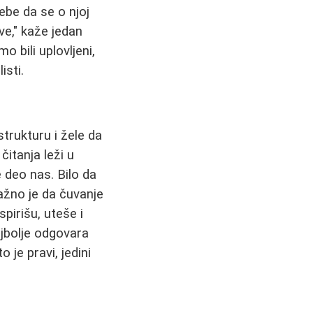
ebe da se o njoj
ve," kaže jedan
o bili uplovljeni,
isti.
strukturu i žele da
čitanja leži u
 deo nas. Bilo da
 važno je da čuvanje
pirišu, uteše i
ajbolje odgovara
 je pravi, jedini