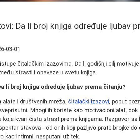
zovi: Da li broj knjiga određuje ljubav 
26-03-01
ristupe čitalačkim izazovima. Da li godišnji cilj motivuje
među strasti i obaveze u svetu knjiga.
Da li broj knjiga određuje ljubav prema čitanju?
h alata i društvenih mreža,
čitalački izazovi
, poput poz
sveprisutni. Mnogi ih koriste kao motivacioni alat, dok 
 koje kvari čistu strast prema knjigama. Razgovor sa b
 spektar stavova - od onih koji pažljivo prate brojke do o
ivo kao intimni, nesputani užitek.