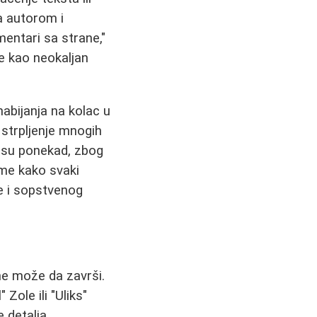
a autorom i
mentari sa strane,"
je kao neokaljan
nabijanja na kolac u
u strpljenje mnogih
a su ponekad, zbog
tome kako svaki
re i sopstvenog
 ne može da završi.
ole ili "Uliks"
 detalja,