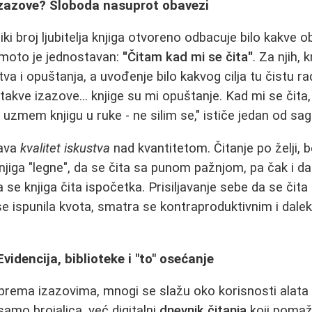
izazove? Sloboda nasuprot obavezi
iki broj ljubitelja knjiga otvoreno odbacuje bilo kakve ob
 moto je jednostavan:
"Čitam kad mi se čita"
. Za njih, 
tva i opuštanja, a uvođenje bilo kakvog cilja tu čistu r
takve izazove... knjige su mi opuštanje. Kad mi se čita
 uzmem knjigu u ruke - ne silim se," ističe jedan od sa
šava
kvalitet iskustva
nad kvantitetom. Čitanje po želji, b
iga "legne", da se čita sa punom pažnjom, pa čak i d
da se knjiga čita ispočetka. Prisiljavanje sebe da se čita
e ispunila kvota, smatra se kontraproduktivnim i dale
.
videncija, biblioteke i "to" osećanje
prema izazovima, mnogi se slažu oko korisnosti alata
samo brojalica, već digitalni
dnevnik čitanja
koji pomaž