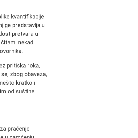
like kvantifikacije
knjige predstavljaju
adost pretvara u
, čitam; nekad
govornika.
ez pritiska roka,
a se, zbog obaveza,
 nešto kratko i
kim od suštine
 za praćenje
e u pamćenju