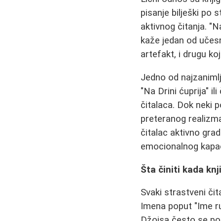
pisanje bilješki po
aktivnog čitanja. "N
kaže jedan od učesni
artefakt, i drugu ko
Jedno od najzanimlji
"Na Drini ćuprija" i
čitalaca. Dok neki 
preteranog realizma 
čitalac aktivno gra
emocionalnog kapac
Šta činiti kada knj
Svaki strastveni čit
Imena poput "Ime ru
Džojsa često se poja