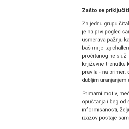
Zašto se priključit
Za jednu grupu čital
je na prvi pogled s
usmerava pažnju ka 
baš mi je taj chall
pročitanog ne služi
književne trenutke k
pravila - na primer,
dubljim uranjanjem 
Primarni motiv, među
opuštanja i beg od 
informisanosti, žel
izazov postaje samo