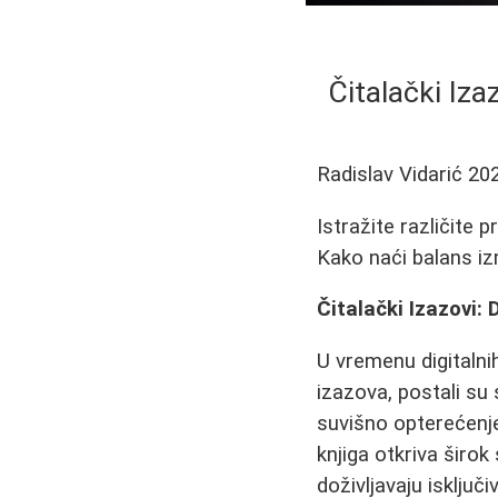
Čitalački Iza
Radislav Vidarić
20
Istražite različite p
Kako naći balans iz
Čitalački Izazovi: 
U vremenu digitalni
izazova, postali su 
suvišno opterećenje
knjiga otkriva širok
doživljavaju isključ