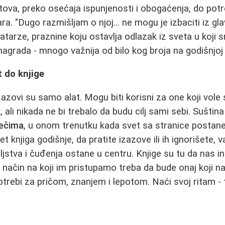
otova, preko osećaja ispunjenosti i obogaćenja, do potr
. "Dugo razmišljam o njoj... ne mogu je izbaciti iz gla
katarze, praznine koju ostavlja odlazak iz sveta u koji sm
agrada - mnogo važnija od bilo kog broja na godišnjoj l
t do knjige
izazovi su samo alat. Mogu biti korisni za one koji vole 
 ali nikada ne bi trebalo da budu cilj sami sebi. Suština 
rečima
, u onom trenutku kada svet sa stranice postane
et knjiga godišnje, da pratite izazove ili ih ignorišete,
stva i čuđenja ostane u centru. Knjige su tu da nas ins
a način na koji im pristupamo treba da bude onaj koji n
trebi za pričom, znanjem i lepotom. Naći svoj ritam - to