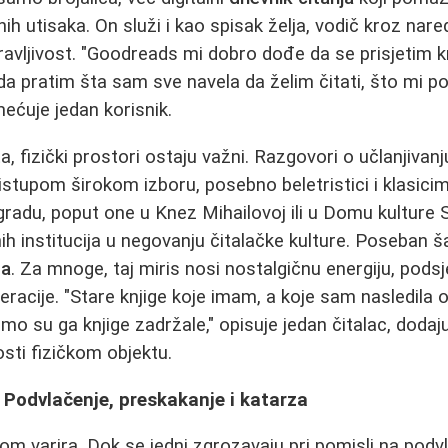
čnih utisaka. On služi i kao spisak želja, vodič kroz nare
avljivost. "Goodreads mi dobro dođe da se prisjetim k
e da pratim šta sam sve navela da želim čitati, što mi 
mećuje jedan korisnik.
ta, fizički prostori ostaju važni. Razgovori o učlanjivanj
ristupom širokom izboru, posebno beletristici i klasici
radu, poput one u Knez Mihailovoj ili u Domu kulture 
ih institucija u negovanju čitalačke kulture. Poseban 
ga
. Za mnoge, taj miris nosi nostalgičnu energiju, pods
eracije. "Stare knjige koje imam, a koje sam nasledila 
o su ga knjige zadržale," opisuje jedan čitalac, dodajuć
sti fizičkom objektu.
 Podvlačenje, preskakanje i katarza
om varira. Dok se jedni zgrozavaju pri pomisli na podvl