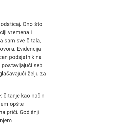
podsticaj. Ono što
ciji vremena i
 sam sve čitala, i
govora. Evidencija
cen podsjetnik na
 postavljajući sebi
glašavajući želju za
e
: čitanje kao način
njem opšte
a priči. Godišnji
anjem.