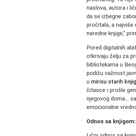
naslova, autora i li
da se izbegne zabor
pročitala, a najviš
naredne knjige," pri
Pored digitalnih ala
otkrivaju želju za p
bibliotekama u Beog
podižu važnost javn
u
mirisu starih knji
čitaoce i prošle gen
njegovog doma... sam
emocionalne vredno
Odnos sa knjigom:
Lični odnos sa knjig