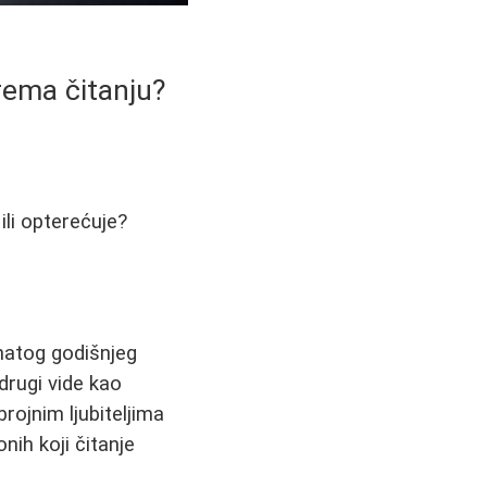
prema čitanju?
 ili opterećuje?
natog godišnjeg
drugi vide kao
rojnim ljubiteljima
nih koji čitanje