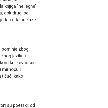
a knjiga "ne legne".
a, dok drugi se
 jedan čitalac kaže:
 pominje zbog
 zbog jezika i
čkom književnošću
u mirnoću i
ističući kako
ori su poetski: od