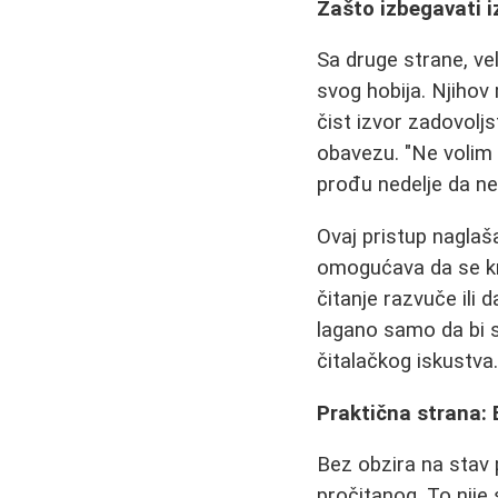
Zašto izbegavati 
Sa druge strane, vel
svog hobija. Njihov
čist izvor zadovoljs
obavezu. "Ne volim 
prođu nedelje da ne
Ovaj pristup nagla
omogućava da se knj
čitanje razvuče ili 
lagano samo da bi s
čitalačkog iskustva
Praktična strana: E
Bez obzira na stav 
pročitanog. To nije 