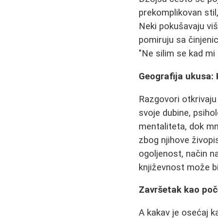
prekomplikovan stil,
Neki pokušavaju više
pomiruju sa činjenic
"Ne silim se kad mi n
Geografija ukusa: 
Razgovori otkrivaju
svoje dubine, psihol
mentaliteta, dok m
zbog njihove živopi
ogoljenost, način na
književnost može bi
Završetak kao poč
A kakav je osećaj k