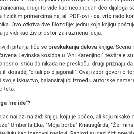
 stranicama, drugi to vide kao neophodan deo dijaloga s
a fizičkim primercima ne, ali PDF-ovi - da, vrlo rado ko
ka. Ovo otkriva dve filozofije: jednu koja knjigu poštu
ja je vidi kao živ prostor za razmenu ideja.
vijih pitanja tiče se
preskakanja delova knjige
. Scena 
li čuvena Levinska kosidba u "Ani Karenjinoj" testirale s
ponosno ističu da nikada ne preskaču, drugi priznaju d
ili dosade, "čitali po dijagonali". Ovaj izbor govori o 
di svoje iskustvo, balansirajući između autorske name
iteta.
iga "ne ide"?
alac nailazi na zid: knjigu koju je počeo, ali koju nikako
ze" Umberta Eka, "Moja borba" Knausgårda, "Žerminal" Z
vljuju kao izazovni naslovi. Razlozi su različiti: previše