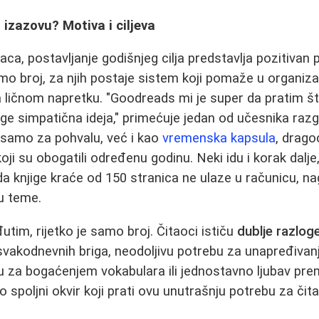
i izazovu? Motiva i ciljeva
aca, postavljanje godišnjeg cilja predstavlja pozitivan 
amo broj, za njih postaje sistem koji pomaže u organiza
ličnom napretku. "Goodreads mi je super da pratim šta
enge simpatična ideja," primećuje jedan od učesnika raz
 samo za pohvalu, već i kao
vremenska kapsula
, drago
oji su obogatili određenu godinu. Neki idu i korak dalje,
 da knjige kraće od 150 stranica ne ulaze u računicu, na
u teme.
tim, rijetko je samo broj. Čitaoci ističu
dublje razlog
svakodnevnih briga, neodoljivu potrebu za unapređiva
ju za bogaćenjem vokabulara ili jednostavno ljubav prem
 spoljni okvir koji prati ovu unutrašnju potrebu za čit