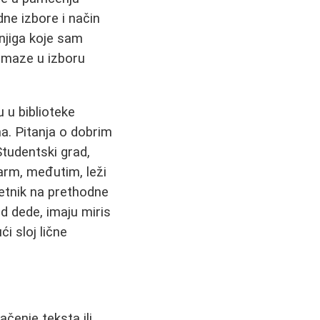
dne izbore i način
njiga koje sam
pomaze u izboru
u u biblioteke
ma. Pitanja o dobrim
Studentski grad,
šarm, međutim, leži
jetnik na prethodne
od dede, imaju miris
i sloj lične
ačenje teksta ili